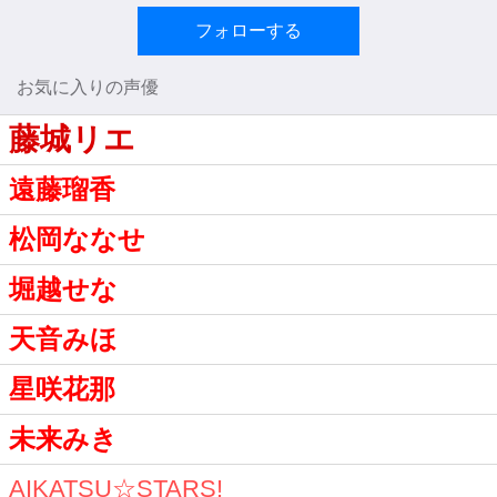
フォローする
お気に入りの声優
藤城リエ
遠藤瑠香
松岡ななせ
堀越せな
天音みほ
星咲花那
未来みき
AIKATSU☆STARS!