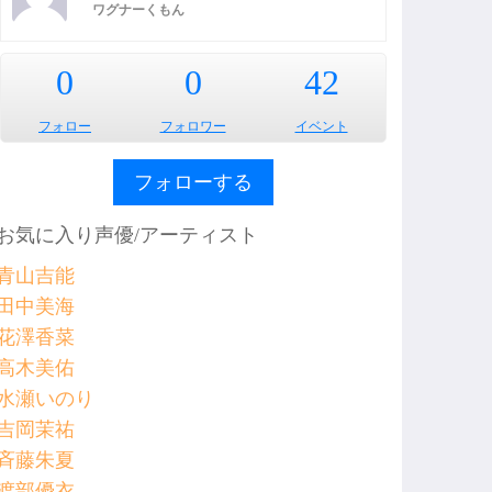
ワグナーくもん
0
0
42
フォロー
フォロワー
イベント
フォローする
お気に入り声優/アーティスト
青山吉能
田中美海
花澤香菜
高木美佑
水瀬いのり
吉岡茉祐
斉藤朱夏
渡部優衣