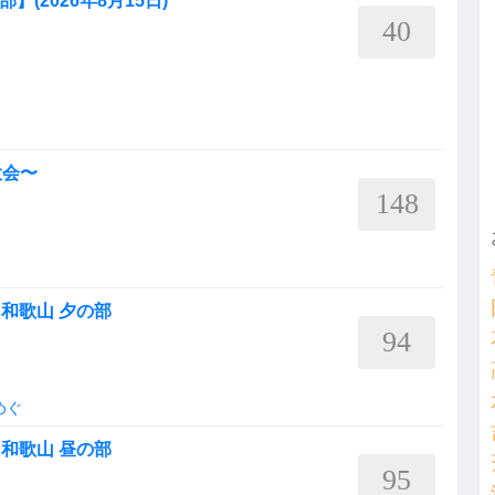
】(2026年8月15日)
40
大会〜
148
in 和歌山 夕の部
94
めぐ
in 和歌山 昼の部
95