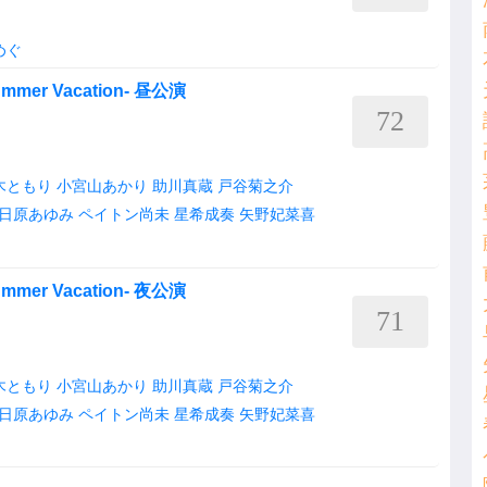
めぐ
mmer Vacation- 昼公演
72
木ともり
小宮山あかり
助川真蔵
戸谷菊之介
日原あゆみ
ペイトン尚未
星希成奏
矢野妃菜喜
mmer Vacation- 夜公演
71
木ともり
小宮山あかり
助川真蔵
戸谷菊之介
日原あゆみ
ペイトン尚未
星希成奏
矢野妃菜喜