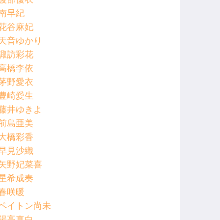
南早紀
花谷麻妃
天音ゆかり
諏訪彩花
高橋李依
茅野愛衣
豊崎愛生
藤井ゆきよ
前島亜美
大橋彩香
早見沙織
矢野妃菜喜
星希成奏
春咲暖
ペイトン尚未
陽高真白