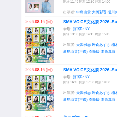
開場 11:45 開演 12:30 終演 14:00
出演者:
中島由貴
大橋彩香
櫻川
2026-08-16 (
日
)
SMA VOICE文化祭 2026 -Su
会場:
新宿ReNY
開場 13:30 開演 14:15 終演 15:45
出演者:
天沢颯志
岩倉あずさ
楠
新島瑠菜(声優)
春咲暖
陽高真白
2026-08-16 (
日
)
SMA VOICE文化祭 2026 -Su
会場:
新宿ReNY
開場 16:45 開演 17:30 終演 19:00
出演者:
天沢颯志
岩倉あずさ
楠
新島瑠菜(声優)
春咲暖
陽高真白