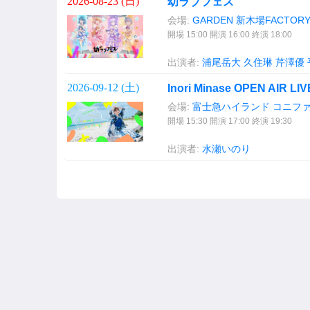
2026-08-23 (
日
)
幼ラブフェス
会場:
GARDEN 新木場FACTOR
開場 15:00 開演 16:00 終演 18:00
出演者:
浦尾岳大
久住琳
芹澤優
2026-09-12 (
土
)
Inori Minase OPEN AIR LI
会場:
富士急ハイランド コニフ
開場 15:30 開演 17:00 終演 19:30
出演者:
水瀬いのり