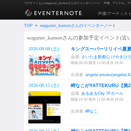
ワグナーくもん/waguner_kumonさんのイベンターノート
声優、アイドル、ア
声優/アーティス
TOP
>
waguner_kumonさんのイベンターノート
waguner_kumonさんの参加予定イベント(近
2026-08-08 (
土
)
キングスーパーリリイベ夏夏夏祭
会場:
さいたま新都心 けやきひ
開場 09:30 開演 11:00 終演 19:40
出演者:
angela
atsuko(angela)
K
2026-08-15 (
土
)
岬なこがYATTEKURU【第2部
会場:
あるあるCity 7Fホール
開場 16:30 開演 17:00 終演 19:00
出演者:
岬なこ
2026-08-15 (
土
)