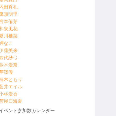
内田真礼
鬼頭明里
宮本侑芽
和泉風花
夏川椎菜
岬なこ
伊藤美来
鈴代紗弓
鈴木愛奈
芹澤優
楠木ともり
藍井エイル
小林愛香
茜屋日海夏
イベント参加数カレンダー