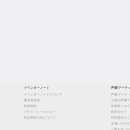
イベンターノート
声優/アーテ
イベンターノートについて
声優/アーテ
運営者情報
人気の声優/
利用規約
水樹奈々のイ
プライバシーポリシー
田村ゆかり
特定商取引法について
内田真礼のイ
水瀬いのりの
三森すずこの