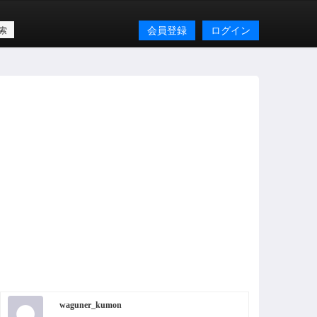
会員登録
ログイン
waguner_kumon