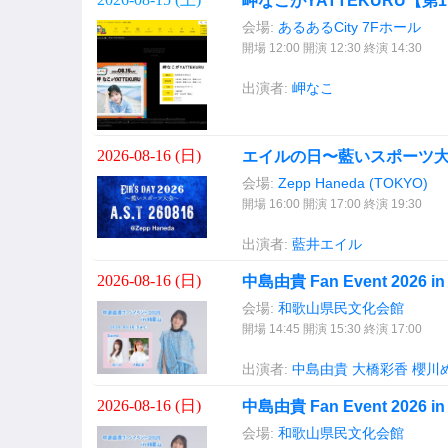
岬なこがYATTEKURU【第1部
会場:
あるあるCity 7Fホール
開場 12:00 開演 12:30 終演 14:30
出演者:
岬なこ
2026-08-16 (
日
)
エイルの日〜藍いスポーツ
会場:
Zepp Haneda (TOKYO)
開場 16:00 開演 17:00 終演 19:30
出演者:
藍井エイル
2026-08-16 (
日
)
中島由貴 Fan Event 2026 
会場:
和歌山県民文化会館
開場 14:45 開演 15:30 終演 17:00
出演者:
中島由貴
大橋彩香
櫻川
2026-08-16 (
日
)
中島由貴 Fan Event 2026 
会場:
和歌山県民文化会館