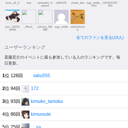
luna_s2_k
riva
tamashii_m
mk8105
chaki_ska
egy_smile_
USG0118Y
asami
hrhr
RH
you_USGC
_Rinol_
johnny_NG
egy_smile
oshirukooo
wHW
NM
o
全てのファンを見る(19人)
ユーザーランキング
斎藤宏介のイベントに最も参加している人のランキングです。毎
日更新。
1
位 128回
tabu555
2
位 94回
172
3
位 93回
kimuko_tanioka
4位 86回
kimuroute
5位 75回
__sa