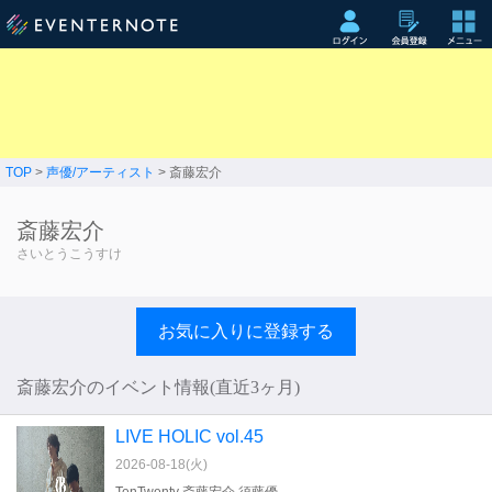
TOP
>
声優/アーティスト
> 斎藤宏介
斎藤宏介
さいとうこうすけ
お気に入りに登録する
斎藤宏介のイベント情報(直近3ヶ月)
LIVE HOLIC vol.45
2026-08-18(
火
)