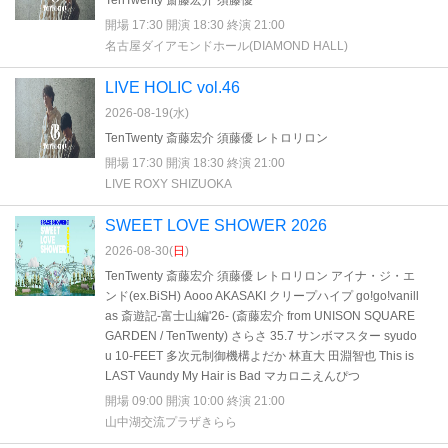
TenTwenty 斎藤宏介 須藤優
開場 17:30 開演 18:30 終演 21:00
名古屋ダイアモンドホール(DIAMOND HALL)
LIVE HOLIC vol.46
2026-08-19(
水
)
TenTwenty 斎藤宏介 須藤優 レトロリロン
開場 17:30 開演 18:30 終演 21:00
LIVE ROXY SHIZUOKA
SWEET LOVE SHOWER 2026
2026-08-30(
日
)
TenTwenty 斎藤宏介 須藤優 レトロリロン アイナ・ジ・エ
ンド(ex.BiSH) Aooo AKASAKI クリープハイプ go!go!vanill
as 斎遊記-富士山編'26- (斎藤宏介 from UNISON SQUARE
GARDEN / TenTwenty) さらさ 35.7 サンボマスター syudo
u 10-FEET 多次元制御機構よだか 林直大 田淵智也 This is
LAST Vaundy My Hair is Bad マカロニえんぴつ
開場 09:00 開演 10:00 終演 21:00
山中湖交流プラザきらら