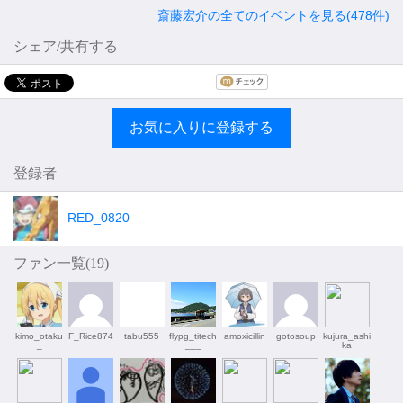
斎藤宏介の全てのイベントを見る(478件)
シェア/共有する
お気に入りに登録する
登録者
RED_0820
ファン一覧(
19
)
kimo_otaku
F_Rice874
tabu555
flypg_titech
amoxicillin
gotosoup
kujura_ashi
_
___
ka