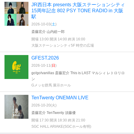
JR西日本 presents 大阪ステーションシティ
15周年記念 802 PSY TONE RADIO in 大阪
駅
2026-10-03(
土
)
斎藤宏介 山内総一郎
開場 13:00 開演 14:00 終演 16:00
大阪ステーションシティ5F 時空の広場
GFEST.2026
2026-10-11(
日
)
go!go!vanillas 斎藤宏介 This is LAST マルシィ レトロリロ
ン
Gメッセ群馬 展示ホール
TenTwenty ONEMAN LIVE
2026-10-20(
火
)
斎藤宏介 TenTwenty 須藤優
開場 17:30 開演 18:30 終演 21:00
SGC HALL ARIAKE(SGCホール有明)