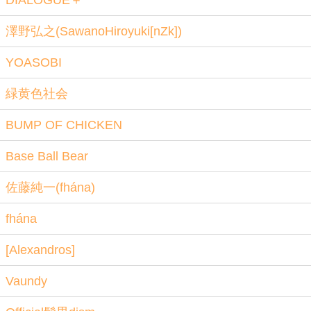
DIALOGUE＋
澤野弘之(SawanoHiroyuki[nZk])
YOASOBI
緑黄色社会
BUMP OF CHICKEN
Base Ball Bear
佐藤純一(fhána)
fhána
[Alexandros]
Vaundy