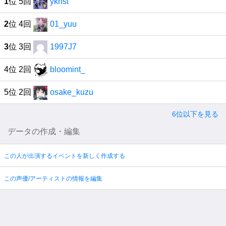
1
位 5回
ykhst
2
位 4回
01_yuu
3
位 3回
1997J7
4位 2回
bloomint_
5位 2回
osake_kuzu
6位以下を見る
データの作成・編集
この人が出演するイベントを新しく作成する
この声優/アーティストの情報を編集