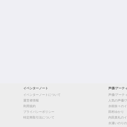
イベンターノート
声優/アーテ
イベンターノートについて
声優/アーテ
運営者情報
人気の声優/
利用規約
水樹奈々のイ
プライバシーポリシー
田村ゆかり
特定商取引法について
内田真礼のイ
水瀬いのりの