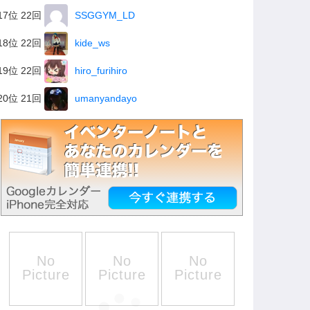
17位 22回
SSGGYM_LD
18位 22回
kide_ws
19位 22回
hiro_furihiro
20位 21回
umanyandayo