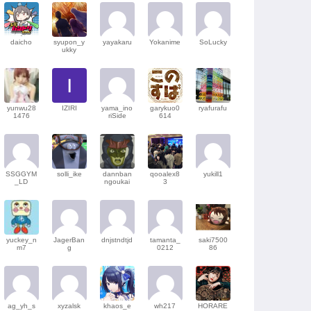
daicho
syupon_y
yayakaru
Yokanime
SoLucky
ukky
yunwu28
IZIRI
yama_ino
garykuo0
ryafurafu
1476
riSide
614
SSGGYM
solli_ike
dannban
qooalex8
yukill1
_LD
ngoukai
3
yuckey_n
JagerBan
dnjstndtjd
tamanta_
saki7500
m7
g
0212
86
ag_yh_s
xyzalsk
khaos_e
wh217
HORARE