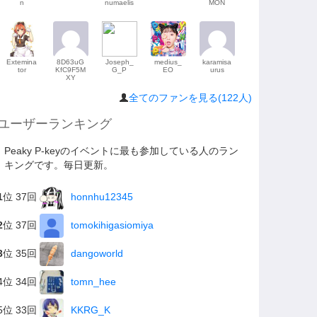
n
numaelis
MON
Extemina
8D63uG
Joseph_
medius_
karamisa
tor
KfC9F5M
G_P
EO
urus
XY
全てのファンを見る(122人)
ユーザーランキング
Peaky P-keyのイベントに最も参加している人のラン
キングです。毎日更新。
1
位 37回
honnhu12345
2
位 37回
tomokihigasiomiya
3
位 35回
dangoworld
4位 34回
tomn_hee
5位 33回
KKRG_K