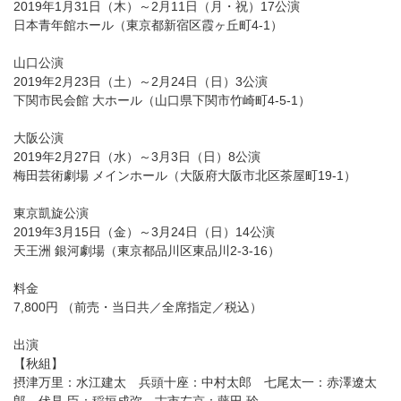
2019年1月31日（木）～2月11日（月・祝）17公演
日本青年館ホール（東京都新宿区霞ヶ丘町4-1）
山口公演
2019年2月23日（土）～2月24日（日）3公演
下関市民会館 大ホール（山口県下関市竹崎町4-5-1）
大阪公演
2019年2月27日（水）～3月3日（日）8公演
梅田芸術劇場 メインホール（大阪府大阪市北区茶屋町19-1）
東京凱旋公演
2019年3月15日（金）～3月24日（日）14公演
天王洲 銀河劇場（東京都品川区東品川2-3-16）
料金
7,800円 （前売・当日共／全席指定／税込）
出演
【秋組】
摂津万里：水江建太 兵頭十座：中村太郎 七尾太一：赤澤遼太