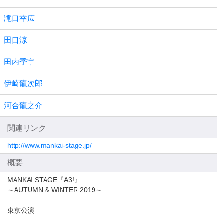
滝口幸広
田口涼
田内季宇
伊崎龍次郎
河合龍之介
関連リンク
http://www.mankai-stage.jp/
概要
MANKAI STAGE『A3!』
～AUTUMN & WINTER 2019～
東京公演