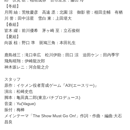
郎 伏見 臣：稲垣成弥 古市左京：藤田 玲
【冬組】
月岡 紬：荒牧慶彦 高遠 丞：北園 涼 御影 密：植田圭輔 有栖
川 誉：田中涼星 雪白 東：上田堪大
【春組】
皆木 綴：前川優希 茅ヶ崎 至：立石俊樹
【夏組】
向坂 椋：野口 準 斑鳩三角：本田礼生
鹿島雄三：滝口幸広 松川伊助：田口 涼 迫田ケン：田内季宇
飛鳥晴翔：伊崎龍次郎
神木坂レニ：河合龍之介
スタッフ
原作：イケメン役者育成ゲーム『A3!(エースリー)』
演出：松崎史也
脚本：亀田真二郎(東京パチプロデュース)
音楽：Yu(Vague)
振付：梅棒
メインテーマ「The Show Must Go On!」作詞・作曲・編曲:大石
昌良