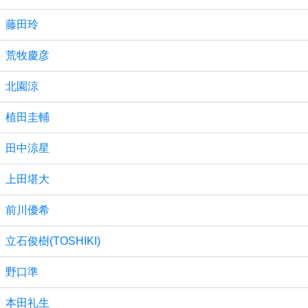
藤田玲
荒牧慶彦
北園涼
植田圭輔
田中涼星
上田堪大
前川優希
立石俊樹(TOSHIKI)
野口準
本田礼生