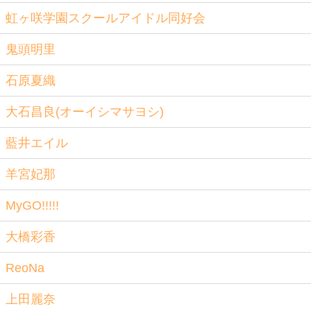
虹ヶ咲学園スクールアイドル同好会
鬼頭明里
石原夏織
大石昌良(オーイシマサヨシ)
藍井エイル
羊宮妃那
MyGO!!!!!
大橋彩香
ReoNa
上田麗奈