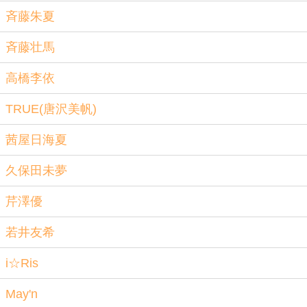
斉藤朱夏
斉藤壮馬
高橋李依
TRUE(唐沢美帆)
茜屋日海夏
久保田未夢
芹澤優
若井友希
i☆Ris
May'n