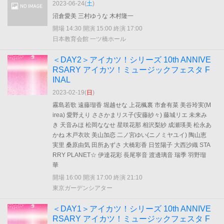
2023-06-24(
土
)
沼倉愛美 三村ゆうな 木村隆一
開場 14:30 開演 15:00 終演 17:00
日本教育会館 一ツ橋ホール
＜DAY2＞アイカツ！シリーズ 10th ANNIVE
RSARY アイカツ！ミュージックフェスタ F
INAL
2023-02-19(
日
)
霧島若歌 遠藤瑠香 堀越せな 上花楓裏 市倉有菜 美谷玲実(M
irea) 愛野えり ささかまリス子(安藤紗々) 藤城リエ 未来み
き 天音みほ 松岡ななせ 星咲花那 相沢梨紗 成瀬瑛美 松永あ
かね 木戸衣吹 美山加恋 二ノ宮ゆい(ニノミヤユイ) 陶山恵
実里 桑原由気 田所あずさ 大橋彩香 日笠陽子 大西沙織 STA
RRY PLANET☆ 伊達花彩 長尾寧音 渡邊璃音 瑞季 羽野瑠
華
開場 16:00 開演 17:00 終演 21:10
東京ガーデンシアター
＜DAY1＞アイカツ！シリーズ 10th ANNIVE
RSARY アイカツ！ミュージックフェスタ F