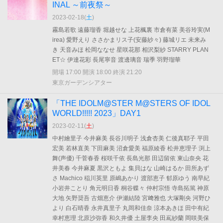
INAL ～前夜祭～
2023-02-18(
土
)
霧島若歌 遠藤瑠香 堀越せな 上花楓裏 市倉有菜 美谷玲実(M
irea) 愛野えり ささかまリス子(安藤紗々) 藤城リエ 未来み
き 天音みほ 松岡ななせ 星咲花那 相沢梨紗 STARRY PLAN
ET☆ 伊達花彩 長尾寧音 渡邊璃音 瑞季 羽野瑠華
開場 17:00 開演 18:00 終演 21:20
東京ガーデンシアター
「THE IDOLM@STER M@STERS OF IDOL
WORLD!!!!! 2023」DAY1
2023-02-11(
土
)
中村繪里子 今井麻美 長谷川明子 浅倉杏美 仁後真耶子 平田
宏美 若林直美 下田麻美 沼倉愛美 福原綾香 松井恵理子 渕上
舞(声優) 千菅春香 桜咲千依 長島光那 田辺留依 東山奈央 花
井美春 今井麻夏 黒沢ともよ 集貝はな 山崎はるか 田所あず
さ Machico 稲川英里 原嶋あかり 渡部恵子 郁原ゆう 南早紀
小岩井ことり 角元明日香 桐谷蝶々 仲村宗悟 寺島拓篤 神原
大地 矢野奨吾 古畑恵介 伊瀬結陸 宮﨑雅也 大塚剛央 河野ひ
より 白石晴香 永井真里子 丸岡和佳奈 涼本あきほ 田中有紀
幸村恵理 北原沙弥香 和久井優 土屋李央 田嶌紗蘭 岡咲美保