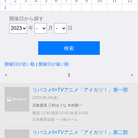
1
2
3
4
5
6
7
8
9
10
11
12
1
開催日から探す
年
月
日
開催日が近い順
|
開催日が遠い順
<
1
>
リバコメ!!×TVアニメ「アイカツ！」第一部
2023-06-24(
土
)
沼倉愛美 三村ゆうな 木村隆一
開場 11:30 開演 12:00 終演 14:00
日本教育会館 一ツ橋ホール
リバコメ!!×TVアニメ「アイカツ！」第二部