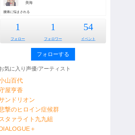
美海
腰痛に悩まされる
1
1
54
フォロー
フォロワー
イベント
フォローする
お気に入り声優/アーティスト
小山百代
守屋亨香
サンドリオン
悲撃のヒロイン症候群
スタァライト九九組
DIALOGUE＋