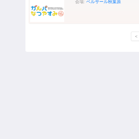
会場:
ベルサール秋葉原
<