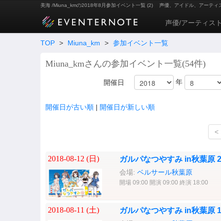
美海 /Miuna_kmの2018年8月参加イベント一覧 (2)
声優、アイドル、アーティ
声優/アーティス
TOP
>
Miuna_km
>
参加イベント一覧
Miuna_kmさんの参加イベント一覧(54件)
年
開催日
開催日が古い順
|
開催日が新しい順
<
2018-08-12 (
日
)
ガルパなつやすみ in秋葉原 
会場:
ベルサール秋葉原
開場 09:00 開演 09:00 終演 18:00
2018-08-11 (
土
)
ガルパなつやすみ in秋葉原 