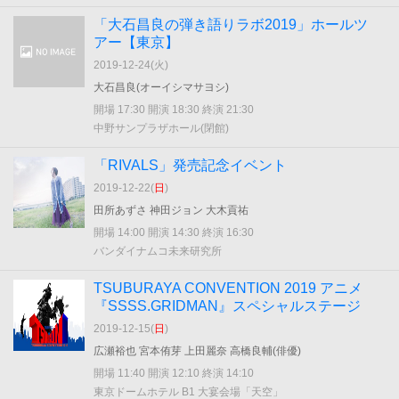
「大石昌良の弾き語りラボ2019」ホールツ
アー【東京】
2019-12-24(
火
)
大石昌良(オーイシマサヨシ)
開場 17:30 開演 18:30 終演 21:30
中野サンプラザホール(閉館)
「RIVALS」発売記念イベント
2019-12-22(
日
)
田所あずさ 神田ジョン 大木貢祐
開場 14:00 開演 14:30 終演 16:30
バンダイナムコ未来研究所
TSUBURAYA CONVENTION 2019 アニメ
『SSSS.GRIDMAN』スペシャルステージ
2019-12-15(
日
)
広瀬裕也 宮本侑芽 上田麗奈 高橋良輔(俳優)
開場 11:40 開演 12:10 終演 14:10
東京ドームホテル B1 大宴会場「天空」