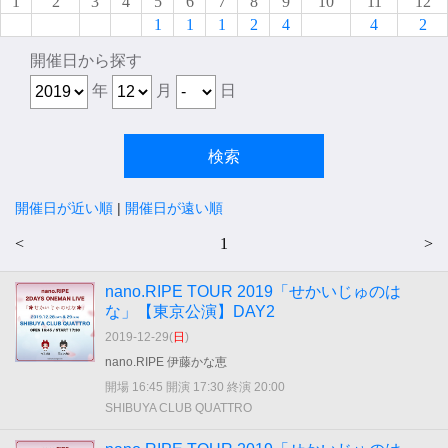
1
2
3
4
5
6
7
8
9
10
11
12
1
1
1
2
4
4
2
開催日から探す
年
月
日
開催日が近い順
|
開催日が遠い順
<
1
>
nano.RIPE TOUR 2019「せかいじゅのは
な」【東京公演】DAY2
2019-12-29(
日
)
nano.RIPE 伊藤かな恵
開場 16:45 開演 17:30 終演 20:00
SHIBUYA CLUB QUATTRO