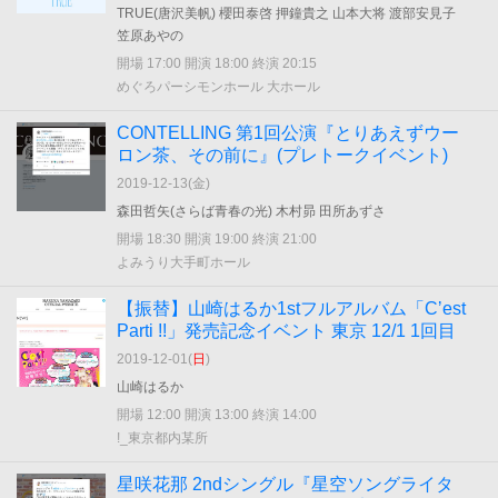
TRUE(唐沢美帆) 櫻田泰啓 押鐘貴之 山本大将 渡部安見子
笠原あやの
開場 17:00 開演 18:00 終演 20:15
めぐろパーシモンホール 大ホール
CONTELLING 第1回公演『とりあえずウー
ロン茶、その前に』(プレトークイベント)
2019-12-13(
金
)
森田哲矢(さらば青春の光) 木村昴 田所あずさ
開場 18:30 開演 19:00 終演 21:00
よみうり大手町ホール
【振替】山崎はるか1stフルアルバム「Cʼest
Parti !!」発売記念イベント 東京 12/1 1回目
2019-12-01(
日
)
山崎はるか
開場 12:00 開演 13:00 終演 14:00
!_東京都内某所
星咲花那 2ndシングル『星空ソングライタ