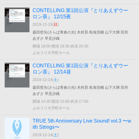
CONTELLING 第1回公演『とりあえずウー
ロン茶』 12/15夜
2019-12-15(
日
)
森田哲矢(さらば青春の光) 木村昴 鳥海浩輔 山下大輝 田所
あずさ 早見沙織
開場 18:00 開演 18:30 終演 20:30
よみうり大手町ホール
CONTELLING 第1回公演『とりあえずウー
ロン茶』 12/14昼
2019-12-14(
土
)
森田哲矢(さらば青春の光) 木村昴 鳥海浩輔 山下大輝 田所
あずさ 早見沙織
開場 14:30 開演 15:00 終演 17:00
よみうり大手町ホール
TRUE 5th Anniversary Live Sound! vol.3 〜w
ith Strings〜
2019-12-14(
土
)