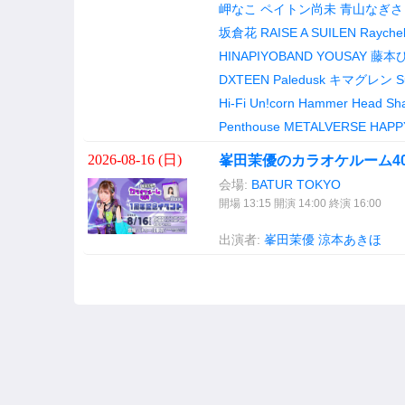
岬なこ
ペイトン尚未
青山なぎさ
坂倉花
RAISE A SUILEN
Raychel
HINAPIYOBAND
YOUSAY
藤本
DXTEEN
Paledusk
キマグレン
S
Hi-Fi Un!corn
Hammer Head Sh
Penthouse
METALVERSE
HAPP
2026-08-16 (
日
)
峯田茉優のカラオケルーム40
会場:
BATUR TOKYO
開場 13:15 開演 14:00 終演 16:00
出演者:
峯田茉優
涼本あきほ