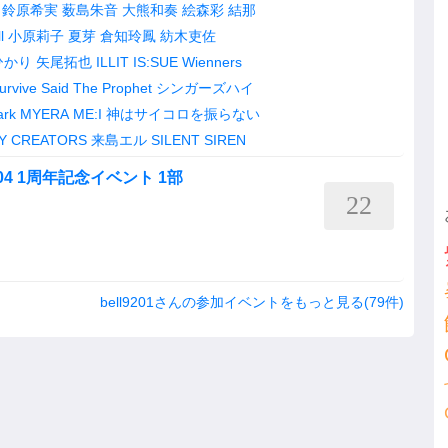
鈴原希実
薮島朱音
大熊和奏
絵森彩
結那
l
小原莉子
夏芽
倉知玲鳳
紡木吏佐
ひかり
矢尾拓也
ILLIT
IS:SUE
Wienners
urvive Said The Prophet
シンガーズハイ
ark
MYERA
ME:I
神はサイコロを振らない
Y CREATORS
来島エル
SILENT SIREN
4 1周年記念イベント 1部
22
bell9201さんの参加イベントをもっと見る(79件)