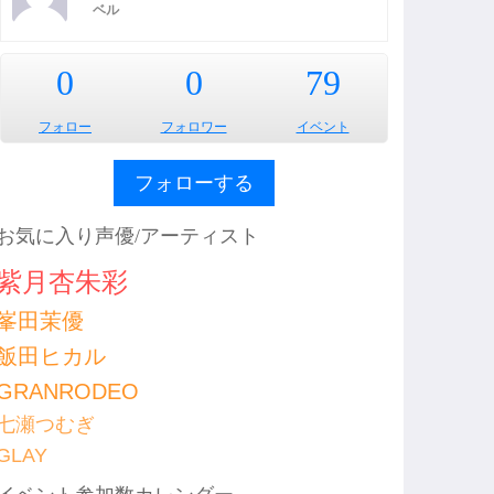
ベル
0
0
79
フォロー
フォロワー
イベント
フォローする
お気に入り声優/アーティスト
紫月杏朱彩
峯田茉優
飯田ヒカル
GRANRODEO
七瀬つむぎ
GLAY