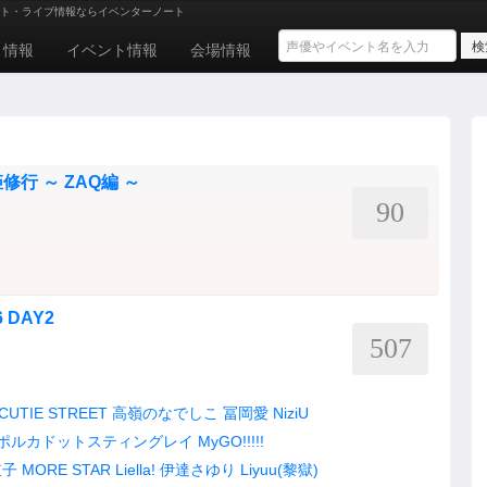
ト・ライブ情報ならイベンターノート
ト情報
イベント情報
会場情報
姫修行 ～ ZAQ編 ～
90
 DAY2
507
CUTIE STREET
高嶺のなでしこ
冨岡愛
NiziU
ポルカドットスティングレイ
MyGO!!!!!
鼓子
MORE STAR
Liella!
伊達さゆり
Liyuu(黎獄)