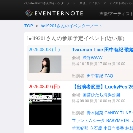
ベル/bell9201さんのイベンターノート
声優、アイドル、アーティストのイベン
声優/アーティス
TOP
>
bell9201さんのイベンターノート
bell9201さんの参加予定イベント(近い順)
2026-08-08 (
土
)
Two-man Live 田中有紀 歌
会場:
渋谷WWW
開場 16:15 開演 17:00 終演 19:00
出演者:
田中有紀
ZAQ
2026-08-09 (
日
)
【出演者変更】LuckyFes’26
会場:
国営ひたち海浜公園
開場 08:00 開演 10:00 終演 20:00
出演者:
青木陽菜
CANDY TUNE
ファントムシータ
BABYMETAL
羊宮妃那
立石凛
小日向美香
林