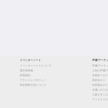
イベンターノート
声優/アーテ
イベンターノートについて
声優/アーテ
運営者情報
人気の声優/
利用規約
水樹奈々のイ
プライバシーポリシー
田村ゆかり
特定商取引法について
内田真礼のイ
水瀬いのりの
三森すずこの
アイドルマス