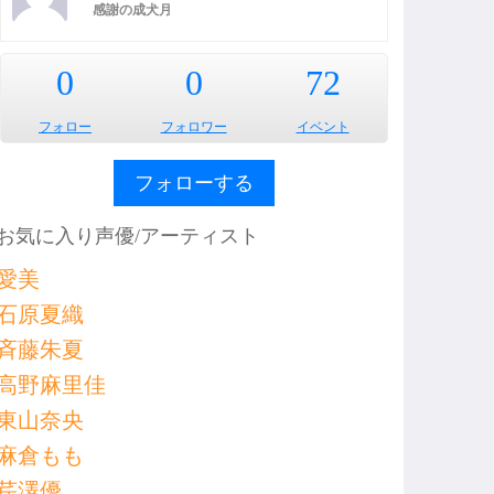
感謝の成犬月
0
0
72
フォロー
フォロワー
イベント
フォローする
お気に入り声優/アーティスト
愛美
石原夏織
斉藤朱夏
高野麻里佳
東山奈央
麻倉もも
芹澤優