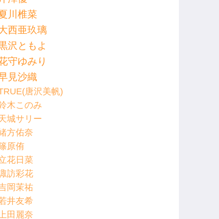
夏川椎菜
大西亜玖璃
黒沢ともよ
花守ゆみり
早見沙織
TRUE(唐沢美帆)
鈴木このみ
天城サリー
緒方佑奈
篠原侑
立花日菜
諏訪彩花
吉岡茉祐
若井友希
上田麗奈