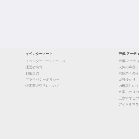
イベンターノート
声優/アーテ
イベンターノートについて
声優/アーテ
運営者情報
人気の声優/
利用規約
水樹奈々のイ
プライバシーポリシー
田村ゆかり
特定商取引法について
内田真礼のイ
水瀬いのりの
三森すずこの
アイドルマス