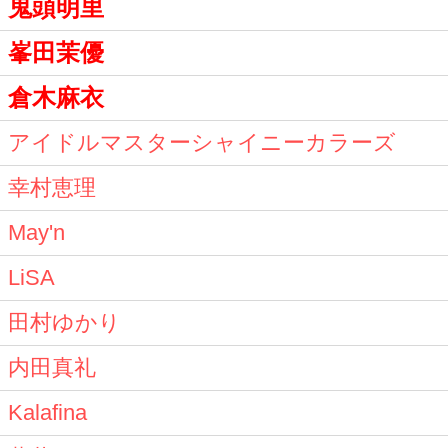
鬼頭明里
峯田茉優
倉木麻衣
アイドルマスターシャイニーカラーズ
幸村恵理
May'n
LiSA
田村ゆかり
内田真礼
Kalafina