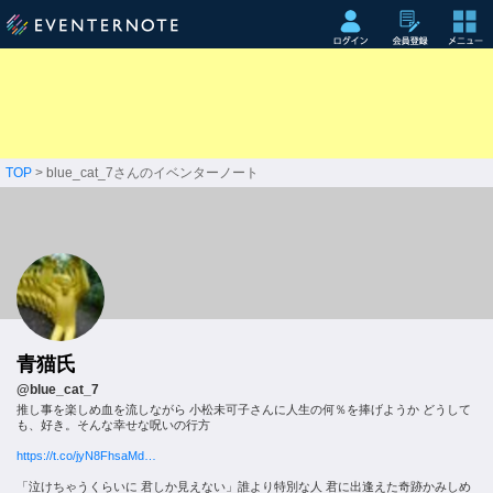
TOP
> blue_cat_7さんのイベンターノート
青猫氏
@blue_cat_7
推し事を楽しめ血を流しながら 小松未可子さんに人生の何％を捧げようか どうして
も、好き。そんな幸せな呪いの行方
https://t.co/jyN8FhsaMd…
「泣けちゃうくらいに 君しか見えない」誰より特別な人 君に出逢えた奇跡かみしめ