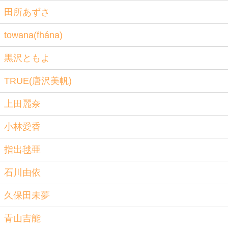
田所あずさ
towana(fhána)
黒沢ともよ
TRUE(唐沢美帆)
上田麗奈
小林愛香
指出毬亜
石川由依
久保田未夢
青山吉能