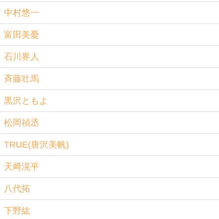
中村悠一
富田美憂
石川界人
斉藤壮馬
黒沢ともよ
松岡禎丞
TRUE(唐沢美帆)
天﨑滉平
八代拓
下野紘