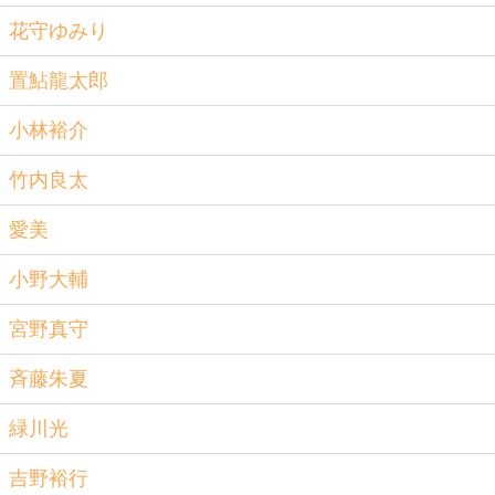
花守ゆみり
置鮎龍太郎
小林裕介
竹内良太
愛美
小野大輔
宮野真守
斉藤朱夏
緑川光
吉野裕行