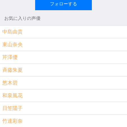
フォローする
お気に入りの声優
中島由貴
東山奈央
芹澤優
斉藤朱夏
悠木碧
和泉風花
日笠陽子
竹達彩奈