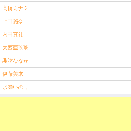
髙橋ミナミ
上田麗奈
内田真礼
大西亜玖璃
諏訪ななか
伊藤美来
水瀬いのり