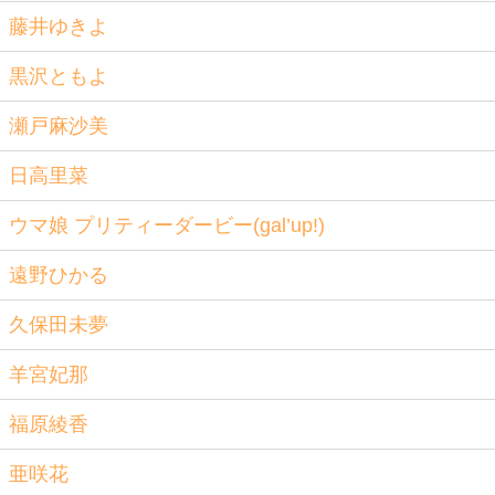
藤井ゆきよ
黒沢ともよ
瀬戸麻沙美
日高里菜
ウマ娘 プリティーダービー(gal’up!)
遠野ひかる
久保田未夢
羊宮妃那
福原綾香
亜咲花