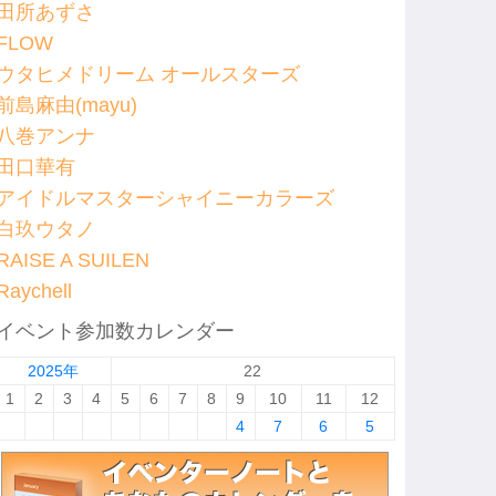
田所あずさ
FLOW
ウタヒメドリーム オールスターズ
前島麻由(mayu)
八巻アンナ
田口華有
アイドルマスターシャイニーカラーズ
白玖ウタノ
RAISE A SUILEN
Raychell
イベント参加数カレンダー
2025年
22
1
2
3
4
5
6
7
8
9
10
11
12
4
7
6
5