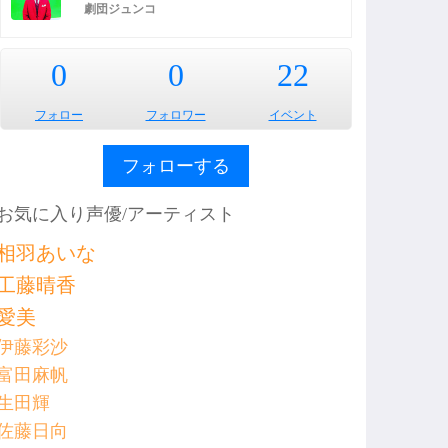
劇団ジュンコ
0
0
22
フォロー
フォロワー
イベント
フォローする
お気に入り声優/アーティスト
相羽あいな
工藤晴香
愛美
伊藤彩沙
富田麻帆
生田輝
佐藤日向