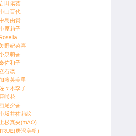
岩田陽葵
小山百代
中島由貴
小原莉子
Roselia
矢野妃菜喜
小泉萌香
秦佐和子
立石凛
加藤英美里
佐々木李子
亜咲花
西尾夕香
小坂井祐莉絵
上杉真央(mAO)
TRUE(唐沢美帆)