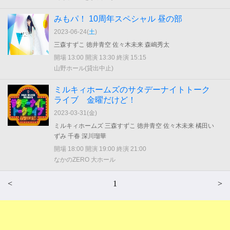
みもパ！ 10周年スペシャル 昼の部
2023-06-24(
土
)
三森すずこ 徳井青空 佐々木未来 森嶋秀太
開場 13:00 開演 13:30 終演 15:15
山野ホール(貸出中止)
ミルキィホームズのサタデーナイトトーク
ライブ 金曜だけど！
2023-03-31(
金
)
ミルキィホームズ 三森すずこ 徳井青空 佐々木未来 橘田い
ずみ 千春 深川瑠華
開場 18:00 開演 19:00 終演 21:00
なかのZERO 大ホール
<
1
>