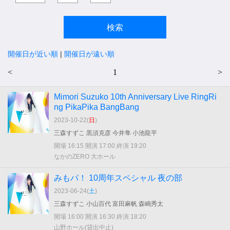
開催日が近い順
|
開催日が遠い順
<
1
>
Mimori Suzuko 10th Anniversary Live RingRi
ng PikaPika BangBang
2023-10-22(
日
)
三森すずこ 黒須克彦 今井隼 小池龍平
開場 16:15 開演 17:00 終演 19:20
なかのZERO 大ホール
みもパ！ 10周年スペシャル 夜の部
2023-06-24(
土
)
三森すずこ 小山百代 富田麻帆 森嶋秀太
開場 16:00 開演 16:30 終演 18:20
山野ホール(貸出中止)