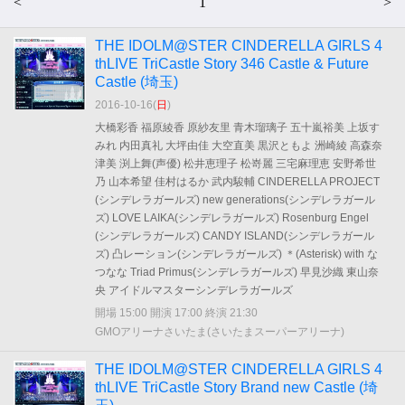
<
1
>
THE IDOLM@STER CINDERELLA GIRLS 4
thLIVE TriCastle Story 346 Castle & Future
Castle (埼玉)
2016-10-16(
日
)
大橋彩香 福原綾香 原紗友里 青木瑠璃子 五十嵐裕美 上坂す
みれ 内田真礼 大坪由佳 大空直美 黒沢ともよ 洲崎綾 高森奈
津美 渕上舞(声優) 松井恵理子 松嵜麗 三宅麻理恵 安野希世
乃 山本希望 佳村はるか 武内駿輔 CINDERELLA PROJECT
(シンデレラガールズ) new generations(シンデレラガール
ズ) LOVE LAIKA(シンデレラガールズ) Rosenburg Engel
(シンデレラガールズ) CANDY ISLAND(シンデレラガール
ズ) 凸レーション(シンデレラガールズ) ＊(Asterisk) with な
つなな Triad Primus(シンデレラガールズ) 早見沙織 東山奈
央 アイドルマスターシンデレラガールズ
開場 15:00 開演 17:00 終演 21:30
GMOアリーナさいたま(さいたまスーパーアリーナ)
THE IDOLM@STER CINDERELLA GIRLS 4
thLIVE TriCastle Story Brand new Castle (埼