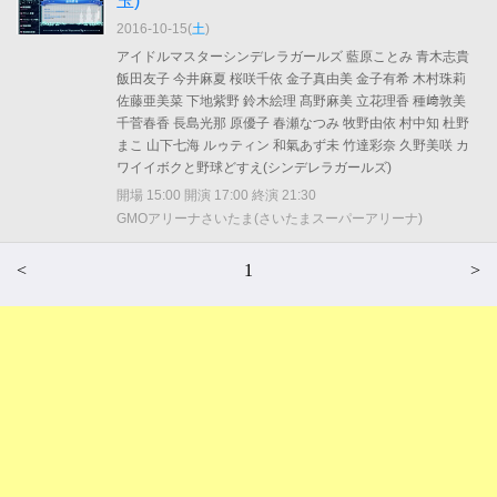
玉)
2016-10-15(
土
)
アイドルマスターシンデレラガールズ 藍原ことみ 青木志貴
飯田友子 今井麻夏 桜咲千依 金子真由美 金子有希 木村珠莉
佐藤亜美菜 下地紫野 鈴木絵理 髙野麻美 立花理香 種﨑敦美
千菅春香 長島光那 原優子 春瀬なつみ 牧野由依 村中知 杜野
まこ 山下七海 ルゥティン 和氣あず未 竹達彩奈 久野美咲 カ
ワイイボクと野球どすえ(シンデレラガールズ)
開場 15:00 開演 17:00 終演 21:30
GMOアリーナさいたま(さいたまスーパーアリーナ)
<
1
>