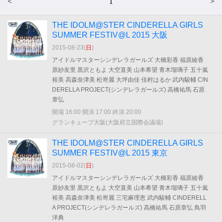
<
1
>
THE IDOLM@STER CINDERELLA GIRLS
SUMMER FESTIV@L 2015 大阪
2015-08-23(
日
)
アイドルマスターシンデレラガールズ 大橋彩香 福原綾香
原紗友里 黒沢ともよ 大空直美 山本希望 青木瑠璃子 五十嵐
裕美 高森奈津美 松嵜麗 大坪由佳 佳村はるか 武内駿輔 CIN
DERELLA PROJECT(シンデレラガールズ) 高橋祐馬 石原
章弘
開場 16:00 開演 17:00 終演 20:00
グランキューブ大阪(大阪府立国際会議場)
THE IDOLM@STER CINDERELLA GIRLS
SUMMER FESTIV@L 2015 東京
2015-08-02(
日
)
アイドルマスターシンデレラガールズ 大橋彩香 福原綾香
原紗友里 黒沢ともよ 大空直美 山本希望 青木瑠璃子 五十嵐
裕美 高森奈津美 松嵜麗 三宅麻理恵 武内駿輔 CINDERELL
A PROJECT(シンデレラガールズ) 高橋祐馬 石原章弘 鳥羽
洋典