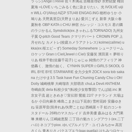
ラっシ) Ange☆Reve 佐々木璃花 吉橋亜理砂 水野結愛 権田
夏海 =LOVE いちごみるく色に染まりたい。光 IVOLVE uiji
n WILL-O’(Alloy) A応P STU48 ENGAG.ING 穂村ゆうか 小
鳩りあ 天野真里亞(天野まりあ) 愛川こずえ 新章 大阪☆春
夏秋冬 OBP KATA☆CHU 神宿 カレッジ・コスモス 君の隣
のラジかるん Symdolick(ex.きゃわふるTORNADO) 九州女
子翼 Q-pitch Good Tears クマリデパート CROWN POP 上
月せれな カメトレ(校庭カメラアクトレス) kolme(callme) u
kka(ex.桜エビ～ず) Someday Somewhere シュークリーム
ロケッツ Gran☆Ciel(Jewel☆Ciel) 安藤笑 濱田菜々 夢咲り
りあ 桜井千歌(佐藤千花子) じゅじゅ 純情のアフィリア 神
使轟く、激情の如く。 CYNHN SUPER☆GiRLS SKOOL G
IRL BYE BYE STARMARIE 全力少女R ZOCX sora tob saka
na たけやま3.5 Task have Fun Chuning Candy Chu☆Oh!
Dolly 城崎桃華 大崎瑠衣 大部萌衣 chuLa Devil ANTHEM.
寺嶋由芙 dela 転校少女*(転校少女歌撃団) でんぱ組.inc 東
京女子流 超ときめき♡宣伝部 鶯籠 22/7 ナナランド 大場は
るか 小日向麻衣 峰島こまき(山下花奈) 雪村花鈴 安藤ゆき
ね 笹原琴音(筒井れあ/矢野ことね) 西嶋菜々子 虹のコンキ
スタドール 26時のマスカレイド 吉井美優 森みはる 大門果
琳 来栖りん 江嶋綾恵梨 二丁目の魁カミングアウト(ex.二丁
ハロ) ネコプラpixx. ゆい(プルメリア・ユイ) みちか∞ 高宮
さくら 青木りさ パクスプエラ(pax puella) はちみつロケッ