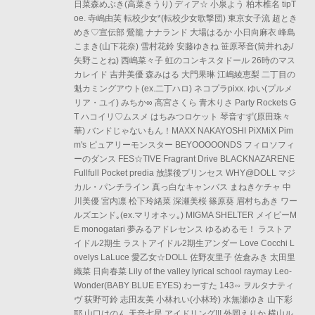
日菜森めぶき(高菜きうり) ディア☆ 小泉よう 柏木椎名 tipT
oe. 寺嶋由芙 転校少女*(転校少女歌撃団) 東京女子流 超とき
めき♡宣伝部 鶯籠 ナナランド 大場はるか 小日向麻衣 峰島
こまき(山下花奈) 雪村花鈴 安藤ゆきね 笹原琴音(筒井れあ/
矢野ことね) 西嶋菜々子 虹のコンキスタドール 26時のマス
カレイド 吉井美優 森みはる 大門果琳 江嶋綾恵梨 二丁目の
魁カミングアウト(ex.二丁ハロ) ネコプラpixx. ゆい(プルメ
リア・ユイ) みちか∞ 高宮さくら 青木りさ Party Rockets G
T ハコイリ♡ムスメ はちみつロケット 琴音すず(原田珠々
華) バンドじゃないもん！MAXX NAKAYOSHI PiXMiX Pim
m's ピュアリーモンスター BEYOOOOONDS フィロソフィ
ーのダンス FES☆TIVE Fragrant Drive BLACKNAZARENE
Fullfull Pocket predia 放課後プリンセス WHY@DOLL マジ
カル・パンチライン 真っ白なキャンバス まねきケチャ 中
川美優 宮内凛 松下玲緒菜 深瀬美桜 篠原葵 眉村ちあき ワー
ルズエンド｡(ex.マリオネッ｡) MIGMA SHELTER メイビーM
E monogatari 夢みるアドレセンス ゆるめるモ！ ラストア
イドル2期生 ラストアイドル2期生アンダー Love Cocchi L
ovelys LaLuce 愛乙女☆DOLL 佐野友里子 佐倉みき 太田里
織菜 日向春菜 Lily of the valley lyrical school raymay Leo-
Wonder(BABY BLUE EYES) わーすた 143∽ ヲルタナティ
ヴ 荻野可鈴 志田友美 小林れい(小林玲) 水無瀬ゆき 山下彩
耶 山口はのん 天音七星 アイドリング!!! 外岡えりか 横山ル