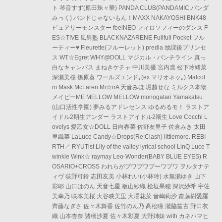
ト 琴音すず(原田珠々華) PANDA CLUB(PANDAMIC,パンダ
みっく) バンドじゃないもん！MAXX NAKAYOSHI BNK48
ピュアリーモンスター feelNEO フィロソフィーのダンス F
ES☆TIVE 風男塾 BLACKNAZARENE Fullfull Pocket フル
ーティー♥ Fleurette(フルーレット) predia 放課後プリンセ
ス WT☆Egret WHY@DOLL マジカル・パンチライン 真っ
白なキャンバス まねきケチャ 中川美優 宮内凛 松下玲緒菜
深瀬美桜 篠原葵 ワールズエンド｡(ex.マリオネッ｡) Malcol
m Mask McLaren Mi☆nA 天音みほ 堀越せな ミルクス本物
メイビーME MELLOW MELLOW monogatari Yamakatsu
(山口活性学園) 夢みるアドレセンス ゆるめるモ！ ラストア
イドル2期生アンダー ラストアイドル2期生 Love Cocchi L
ovelys 愛乙女☆DOLL 日向春菜 佐野友里子 佐倉みき 太田
里織菜 LaLuce Candy☆Drops(Re:Clash) littlemore. REBI
RTH↗ RYUTist Lily of the valley lyrical school LinQ Luce T
winkle Wink☆ raymay Leo-Wonder(BABY BLUE EYES) R
OSARIO+CROSS われらがプワプワプーワプワ ヲルタナテ
ィヴ 荻野可鈴 志田友美 小林れい(小林玲) 水無瀬ゆき 山下
彩耶 山口はのん 天音七星 板山紗織 桧垣果穂 深沢紗希 宇佐
美幸乃 咲本美桜 大谷映美里 大場花菜 音嶋莉沙 齋藤樹愛羅
齊藤なぎさ 佐々木舞香 佐竹のん乃 髙松瞳 瀧脇笙古 野口衣
織 山本杏奈 諸橋沙夏 佐々木彩夏 大野姉妹 with カネハマヒ