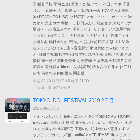
子 咲良早桜(早桜ニコ) 優雨ナコ 楓フウカ 小田アヤネ 千葉
咲乃 上原歩子 清川麗奈 天羽希純(小松きすみ) 佐々木美帆
(ex.READY TO KISS) 牧野広実 マホ・ソット・ボーチェ 渚
カオリ 葉山カナ 寺坂ユミ 桜田あんな 雨森セラ 東城アミナ
夏目ベール 廣島みずき(望月ミイミ) サジタリアス流星群(虹
コン青組) 優希クロエ 天野真里亞(天野まりあ) 愛川こずえ
小鳩りあ 穂村ゆうか 天猫なの(あまね) 田口未彩 福山梨乃
波沫ひよ(橘ひより) 藤木愛 菅野芹那 永瀬かのん(森下かの
ん) 真白里帆(白桜里帆/真城里帆) 浅見歩果 児嶋七奈 海老原
優花 南千紗登 冨田樹梨亜 河東杏樹 石塚汐花 今野穂乃花 佐
藤春奈 若林春来 himeno(小淵妃乃) 鈴木あゆ 白形れお 三好
夢摘 高橋なみ 内藤里奈 間山優
開場 08:40 開演 09:45 終演 21:00
お台場・青海特設会場
TOKYO IDOL FESTIVAL 2019 2日目
2019-08-03(
土
)
アイドルカレッジ ael-アエル- アキシブproject ASTROMAT
E Appare!(天晴れ！原宿) 藤宮めい(丸山めい) 成実みく 七瀬
れあ 永堀ゆめ(永堀夢乃) 工藤のか 朝比奈れい 藍井すず ア
ップアップガールズ(仮) amiinA AMEFURASSHI(ex.アメフ