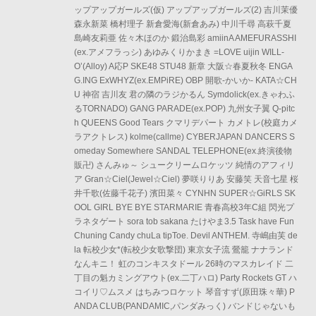
ップアップガールズ(仮) アップアップガールズ(2) 吉川茉優
森永新菜 橋村理子 新倉愛海(新倉あみ) 中川千尋 高萩千夏
島崎友莉亜 佐々木ほのか 鍛治島彩 amiinA AMEFURASSHI
(ex.アメフラっシ) あゆみくりかまき =LOVE uijin WILL-
O’(Alloy) A応P SKE48 STU48 新章 大阪☆春夏秋冬 ENGA
G.ING ExWHYZ(ex.EMPiRE) OBP 開歌-かいか- KATA☆CH
U 神宿 吉川友 君の隣のラジかるん Symdolick(ex.きゃわふ
るTORNADO) GANG PARADE(ex.POP) 九州女子翼 Q-pitc
h QUEENS Good Tears クマリデパート カメトレ(校庭カメ
ラアクトレス) kolme(callme) CYBERJAPAN DANCERS S
omeday Somewhere SANDAL TELEPHONE(ex.終演後物
販卍) さんみゅ～ シュークリームロケッツ 純情のアフィリ
ア Gran☆Ciel(Jewel☆Ciel) 夢咲りりあ 安藤笑 天音七星 桜
井千歌(佐藤千花子) 濱田菜々 CYNHN SUPER☆GiRLS SK
OOL GIRL BYE BYE STARMARIE 青春高校3年C組 閃光プ
ラネタゲート sora tob sakana たけやま3.5 Task have Fun
Chuning Candy chuLa tipToe. Devil ANTHEM. 寺嶋由芙 de
la 転校少女*(転校少女歌撃団) 東京女子流 鶯籠 ナナランド
なんキニ！ 虹のコンキスタドール 26時のマスカレイド 二
丁目の魁カミングアウト(ex.二丁ハロ) Party Rockets GT ハ
コイリ♡ムスメ はちみつロケット 琴音すず(原田珠々華) P
ANDA CLUB(PANDAMIC,パンダみっく) バンドじゃないも