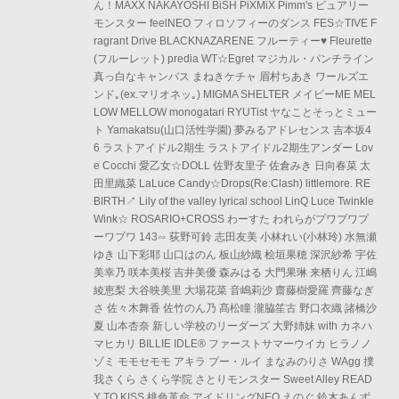
ん！MAXX NAKAYOSHI BiSH PiXMiX Pimm's ピュアリー
モンスター feelNEO フィロソフィーのダンス FES☆TIVE F
ragrant Drive BLACKNAZARENE フルーティー♥ Fleurette
(フルーレット) predia WT☆Egret マジカル・パンチライン
真っ白なキャンバス まねきケチャ 眉村ちあき ワールズエ
ンド｡(ex.マリオネッ｡) MIGMA SHELTER メイビーME MEL
LOW MELLOW monogatari RYUTist ヤなことそっとミュー
ト Yamakatsu(山口活性学園) 夢みるアドレセンス 吉本坂4
6 ラストアイドル2期生 ラストアイドル2期生アンダー Lov
e Cocchi 愛乙女☆DOLL 佐野友里子 佐倉みき 日向春菜 太
田里織菜 LaLuce Candy☆Drops(Re:Clash) littlemore. RE
BIRTH↗ Lily of the valley lyrical school LinQ Luce Twinkle
Wink☆ ROSARIO+CROSS わーすた われらがプワプワプ
ーワプワ 143∽ 荻野可鈴 志田友美 小林れい(小林玲) 水無瀬
ゆき 山下彩耶 山口はのん 板山紗織 桧垣果穂 深沢紗希 宇佐
美幸乃 咲本美桜 吉井美優 森みはる 大門果琳 来栖りん 江嶋
綾恵梨 大谷映美里 大場花菜 音嶋莉沙 齋藤樹愛羅 齊藤なぎ
さ 佐々木舞香 佐竹のん乃 髙松瞳 瀧脇笙古 野口衣織 諸橋沙
夏 山本杏奈 新しい学校のリーダーズ 大野姉妹 with カネハ
マヒカリ BILLIE IDLE® ファーストサマーウイカ ヒラノノ
ゾミ モモセモモ アキラ プー・ルイ まなみのりさ WAgg 撲
我さくら さくら学院 さとりモンスター Sweet Alley READ
Y TO KISS 桃色革命 アイドリングNEO えのぐ 鈴木あんず