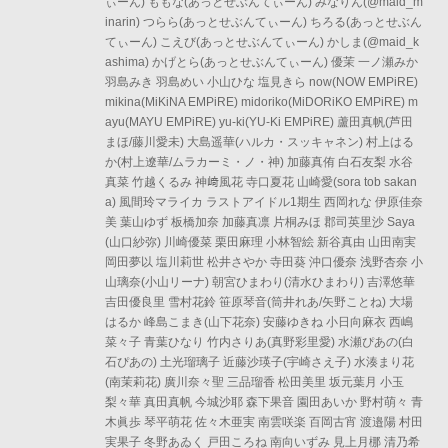
ぃーん) ももな(あっとせぶんてぃーん) みなりん(@maid_m
inarin) つらら(あっとせぶんてぃーん) ちろる(あっとせぶん
てぃーん) こえび(あっとせぶんてぃーん) かしま(@maid_k
ashima) かげとら(あっとせぶんてぃーん) 優茉 一ノ瀬みか
羽島みき 羽島めい 小山ひな 塩見きら now(NOW EMPiRE)
mikina(MiKiNA EMPiRE) midoriko(MiDORiKO EMPiRE) m
ayu(MAYU EMPiRE) yu-ki(YU-Ki EMPiRE) 蘆田真帆(芦田
まほ/藤川愛未) 大島遥華(ハルカ・スッキャネン) 村上はる
か(村上遼華/ムラカーミ・ノ・神) 加藤真侑 白石友梨 水谷
真菜 竹越くるみ 神﨑風花 寺口夏花 山崎愛(sora tob sakan
a) 風間玲マライカ ラストアイドル1期生 西岡れな 伊原佳奈
美 葉山ゆず 板橋加奈 加藤真凛 片桐みほ 郡司英里沙 Saya
(山口紗弥) 川崎優菜 栗田麻理 小林智絵 新谷真由 山田南実
岡田夢以 塩川莉世 松井さやか 寺田葵 沖口優奈 浅野杏奈 小
山璃奈(小山リーナ) 朝宮ひまわり(清水ひまわり) 吉澤悠華
吉田優良里 雪村花鈴 笹原琴音(筒井れあ/矢野ことね) 大場
はるか 峰島こまき(山下花奈) 安藤ゆきね 小日向麻衣 西嶋
菜々子 青葉ひなり 竹内さりあ(真野彩里愛) 水瀬ぴあの(白
石ぴあの) 土光瑠璃子 近藤沙瑛子(宇崎さえ子) 水湊まり花
(南茉莉花) 廣川奈々聖 三品瑠香 松田美里 坂元葉月 小玉
梨々華 真田真帆 今城沙耶 森下果音 園田あいか 野村萌々 青
木眞歩 琴平萌花 佐々木亜実 南雲咲楽 百岡古宵 渡邉陽 村田
実果子 冬野あゐく 戸田ころね 南向いずみ 見上月梛 清乃希