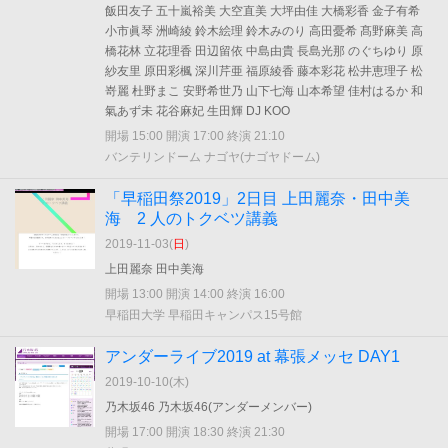
飯田友子 五十嵐裕美 大空直美 大坪由佳 大橋彩香 金子有希
小市眞琴 洲崎綾 鈴木絵理 鈴木みのり 高田憂希 髙野麻美 高
橋花林 立花理香 田辺留依 中島由貴 長島光那 のぐちゆり 原
紗友里 原田彩楓 深川芹亜 福原綾香 藤本彩花 松井恵理子 松
嵜麗 杜野まこ 安野希世乃 山下七海 山本希望 佳村はるか 和
氣あず未 花谷麻妃 生田輝 DJ KOO
開場 15:00 開演 17:00 終演 21:10
バンテリンドーム ナゴヤ(ナゴヤドーム)
「早稲田祭2019」2日目 上⽥麗奈・⽥中美
海 2 ⼈のトクベツ講義
2019-11-03(
日
)
上田麗奈 田中美海
開場 13:00 開演 14:00 終演 16:00
早稲田大学 早稲田キャンパス15号館
アンダーライブ2019 at 幕張メッセ DAY1
2019-10-10(
木
)
乃木坂46 乃木坂46(アンダーメンバー)
開場 17:00 開演 18:30 終演 21:30