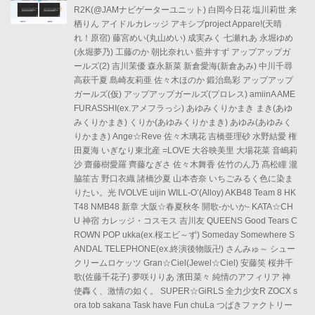
R2K(@JAMナビゲーターユニット) 白岡今日花 塩川莉世 来
栖りん アイドルカレッジ アキシブproject Appare!(天晴
れ！原宿) 藤宮めい(丸山めい) 成実みく 七瀬れあ 永堀ゆめ
(永堀夢乃) 工藤のか 朝比奈れい 藍井すず アップアップガ
ールズ(2) 吉川茉優 森永新菜 新倉愛海(新倉あみ) 中川千尋
高萩千夏 島崎友莉亜 佐々木ほのか 鍛治島彩 アップアップ
ガールズ(仮) アップアップガールズ(プロレス) amiinA AME
FURASSHI(ex.アメフラっシ) あゆみくりかまき まき(あゆ
みくりかまき) くりか(あゆみくりかまき) あゆみ(あゆみく
りかまき) Ange☆Reve 佐々木璃花 吉橋亜理砂 水野結愛 権
田夏海 いぎなり東北産 =LOVE 大谷映美里 大場花菜 音嶋莉
沙 齋藤樹愛羅 齊藤なぎさ 佐々木舞香 佐竹のん乃 髙松瞳 瀧
脇笙古 野口衣織 諸橋沙夏 山本杏奈 いちごみるく色に染ま
りたい。光 IVOLVE uijin WILL-O’(Alloy) AKB48 Team 8 HK
T48 NMB48 新章 大阪☆春夏秋冬 開歌-かいか- KATA☆CH
U 神宿 カレッジ・コスモス 吉川友 QUEENS Good Tears C
ROWN POP ukka(ex.桜エビ～ず) Someday Somewhere S
ANDAL TELEPHONE(ex.終演後物販卍) さんみゅ～ シュー
クリームロケッツ Gran☆Ciel(Jewel☆Ciel) 安藤笑 桜井千
歌(佐藤千花子) 夢咲りりあ 濱田菜々 純情のアフィリア 神
使轟く、激情の如く。 SUPER☆GiRLS 全力少女R ZOCX s
ora tob sakana Task have Fun chuLa つばきファクトリー