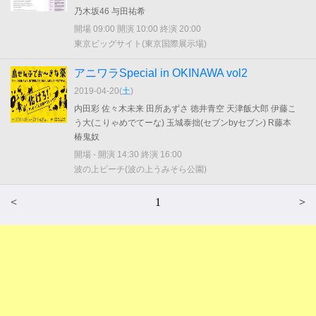
乃木坂46 与田祐希
開場 09:00 開演 10:00 終演 20:00
東京ビッグサイト(東京国際展示場)
アニワラSpecial in OKINAWA vol2
2019-04-20(
土
)
内田彩 佐々木未来 田所あずさ 徳井青空 天津飯大郎 伊藤こ
う大(こりゃめでてーな) 玉城泰拙(セブンbyセブン) R藤本
椿鬼奴
開場 - 開演 14:30 終演 16:00
波の上ビーチ(波の上うみそら公園)
<
1
>