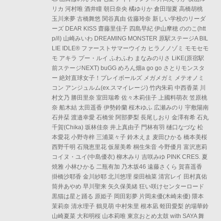
リカ 河村唯 酒井瞳 朝日奈央 橘ゆりか 倉田瑠夏 高橋胡桃
玉川来夢 古橋舞悠 関谷真由 佐藤玲奈 新しい学校のリーダ
ーズ DEAR KISS 齋藤里佳子 四島早紀 伊山摩穂 ののこ(htt
p//i) 山崎みいわ DREAMING MONSTER 原駅ステージA BIL
LIE IDLE® ファーストサマーウイカ ヒラノノゾミ モモセモ
モ アキラ プー・ルイ ふわふわ まなみのりさ LiKE(原宿駅
前ステージNEXT) buGG めろん畑a go go さとりモンスタ
ー 絶対直球女子！プレイボールズ メガメガミ メテオノミ
コン アンジュルム(ex.スマイレージ) 竹内朱莉 中西香菜 川
村文乃 勝田里奈 室田瑞希 佐々木莉佳子 上國料萌衣 笠原桃
奈 船木結 太田遥香 伊勢鈴蘭 桜木ゆふ 広瀬みのり 宇敷陽南
石井栞 渡邉幸愛 石橋蛍 阿部夢梨 長尾しおり 金澤有希 石丸
千賀(Chika) 坂林佳奈 井上真由子 門林有羽 樋口なづな 松
本愛花 小野寺梓 三浦菜々子 鈴木えま 麦田ひかる 橋本美桜
西野千明 石飛恵里花 仮屋美希 桐生朱音 今野優月 富沢恵莉
コイヌ・ユイ(中島優衣) 柳木みり 吉咲みゆ PINK CRES. 夏
焼雅 小林ひかる 二瓶有加 乃木坂46 遠藤さくら 賀喜遥香
掛橋沙耶香 金川紗耶 北川悠理 柴田柚菜 清宮レイ 田村真佑
筒井あやめ 早川聖来 矢久保美緒 狂い咲けセンターロード
黒猫は星と踊る 原姫子 岡田彩夢 片岡未優(木崎未優) 隈本
茉莉奈 清水理子 鶴見萌 中村朱里 根本凪 蛭田愛梨 的場華鈴
山崎夏菜 大和明桜 山本莉唯 東京おとめ太鼓 with SAYA 舞