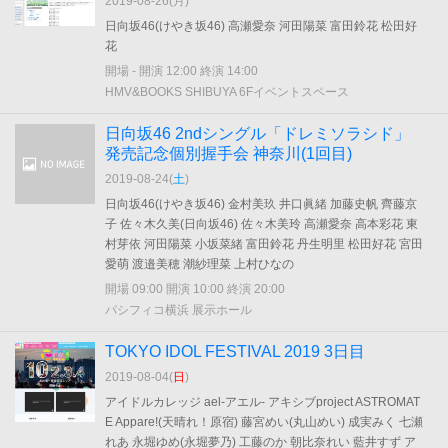
2019-08-26(
月
)
日向坂46(けやき坂46) 高瀬愛奈 河田陽菜 富田鈴花 松田好
花
開場 - 開演 12:00 終演 14:00
HMV&BOOKS SHIBUYA 6Fイベントスペース
日向坂46 2ndシングル「ドレミソラシド」
発売記念個別握手会 神奈川(1回目)
2019-08-24(
土
)
日向坂46(けやき坂46) 金村美玖 井口眞緒 加藤史帆 齊藤京
子 佐々木久美(日向坂46) 佐々木美玲 高瀬愛奈 高本彩花 東
村芽依 河田陽菜 小坂菜緒 富田鈴花 丹生明里 松田好花 宮田
愛萌 渡邉美穂 潮紗理菜 上村ひなの
開場 09:00 開演 10:00 終演 20:00
パシフィコ横浜 展示ホール
TOKYO IDOL FESTIVAL 2019 3日目
2019-08-04(
日
)
アイドルカレッジ ael-アエル- アキシブproject ASTROMAT
E Appare!(天晴れ！原宿) 藤宮めい(丸山めい) 成実みく 七瀬
れあ 永堀ゆめ(永堀夢乃) 工藤のか 朝比奈れい 藍井すず ア