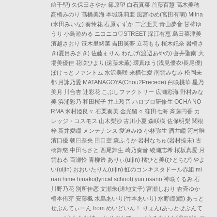
﨑千聖) 久保田さやか 篠原望 白石真菜 首藤百慧 高木美穂
高橋みのり 髙橋美海 本城珠莉亜 風宮ゆめ(宮田有萌) Miina
(米田みいな) 奏怜花 石原すずか 二宮亜美 青山夢音 甘柿ゆ
うり 小鳥遊める ニコニコ♡STREET 深江有恵 島田菜津美
濱越さおり 笹木里緒菜 吉田笑夢 立花もも 桜木妃奈 岩橋さ
き(夏目みさき) 佐藤まりん わたげ(渡辺あやの) 蒼井聖南 大
場美優佳 花咲ひより(遠藤未薫) 環真ゆう(浅見優衣/長尾優)
ぽけっとファントム 水沢美咲 来栖仁愛 南雲みなみ 松岡未
都 月詠乃愛 MATANAGOYA(Chou2Precede) 白咲桃華 星乃
美月 川合杏 辻彩花 こぶしファクトリー 広瀬彩海 野村みな
美 浜浦彩乃 和田桜子 井上玲音 ハロプロ研修生 OCHA NO
RMA 米村姫良々 石栗奏美 金光留々 窪田七海 斉藤円香 カ
レッジ・コスモス 山木梨沙 古川小夏 森咲樹 佐保明梨 関根
梓 新井愛瞳 メンテナンス 愛迫みゆ 小林弥生 酒井瞳 河村唯
濱口優 朝日奈央 田口空 森ふうか 岩村なちゅ(岩村捺未) 古
橋舞悠 中田ちさと 西尾舞生 崎乃奏音 綾瀬志希 桜坂真愛 月
雲ねる 百瀬怜 青柳透 ありぃ(uijin) 橘ひと美(ひとちび) やよ
い(uijin) おおいたりん(uijin) 虹のコンキスタドール赤組 mi
nan hime hinako(lyrical school) yuu risano 神咲くるみ 石
川野乃花 別所佳恋 文瀬朱(道地文子) 宮瀬しおり 杏斉ゆか
橋本侑芽 安藤楓 水島あいり(竹本あいり) 水野瞳(瞳) あっと
せぶんてぃーん from めいどいん！ りょん(あっとせぶんて