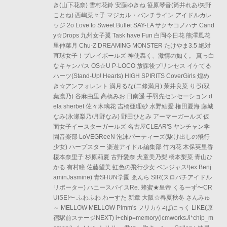
き(山下花奈) 雪村花鈴 安藤ゆきね 笹原琴音(筒井れあ/矢野
ことね) 西嶋菜々子 マジカル・パンチライン アイドルカレ
ッジ 2o Love to Sweet Bullet SAY-LA サクヤコノハナ Cand
y☆Drops 九州女子翼 Task have Fun 白岡今日花 熊澤風花
里仲菜月 Chu-Z DREAMING MONSTER たけやま3.5 絶対
直球女子！プレイボールズ 神使轟く、激情の如く。 真っ白
なキャンバス OS☆U P-LOCO 放課後プリンセス イケてる
ハーツ(Stand-Up! Hearts) HIGH SPIRITS CoverGirls 煌め
き☆アンフォレント 満月るな(二條満月) 茉井良菜 りゔ(双
葉凛乃) 谷麻由里 高橋みお 日南遥 手羽先センセーション d
ela sherbet 佐々木璃花 吉橋亜理砂 水野結愛 権田夏海 藤城
なみ(永瀬梨乃/月野なみ) 野田ひとみ アーマーガールズ 仮
面女子イースターガールズ 名古屋CLEAR'S ヤンチャン学
園音楽部 LoVEGReeN 泡沫パーティーズ(駆け出しの飛行
少女) ハープスター 楽遊アイドル編集部 竹内花 木保英里香
榎本奈里子 杉原莉夏 古野愛奈 犬童美乃梨 橋本梨菜 青山ひ
かる 有村瞳 佐藤望美 虹色の飛行少女 ベンジャス!(ex.Benj
aminJasmine) 青SHUN学園 ゑんら SIR(スロパチアイドル
リポーター) ハニースパイスRe. 蜂蜜★皇帝 くるーず〜CR
UiSE!〜 ふわふわ わーすた 新章 大阪☆春夏秋冬 さんみゅ
～ MELLOW MELLOW Pimm's フリカケ≠ぱにっく LiKE(原
宿駅前ステージNEXT) i+chip=memory(icmworks./i*chip_m