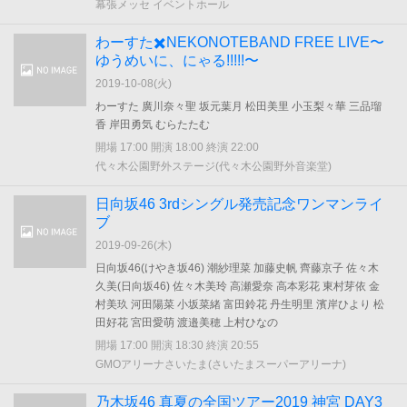
幕張メッセ イベントホール
わーすた✖️NEKONOTEBAND FREE LIVE〜
ゆうめいに、にゃる!!!!!〜
2019-10-08(
火
)
わーすた 廣川奈々聖 坂元葉月 松田美里 小玉梨々華 三品瑠
香 岸田勇気 むらたたむ
開場 17:00 開演 18:00 終演 22:00
代々木公園野外ステージ(代々木公園野外音楽堂)
日向坂46 3rdシングル発売記念ワンマンライ
ブ
2019-09-26(
木
)
日向坂46(けやき坂46) 潮紗理菜 加藤史帆 齊藤京子 佐々木
久美(日向坂46) 佐々木美玲 高瀬愛奈 高本彩花 東村芽依 金
村美玖 河田陽菜 小坂菜緒 富田鈴花 丹生明里 濱岸ひより 松
田好花 宮田愛萌 渡邉美穂 上村ひなの
開場 17:00 開演 18:30 終演 20:55
GMOアリーナさいたま(さいたまスーパーアリーナ)
乃木坂46 真夏の全国ツアー2019 神宮 DAY3