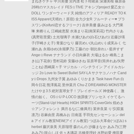
まねきケチャ 中川美優 宮内凛 松下玲緒菜 深瀬美桜 篠原葵
26時のマスカレイド FES☆TIVE アキシブproject 愛乙女☆
DOLL ワンダーウィード天 純情のアフィリア READY TO K
ISS Appare!(天晴れ！原宿) 全力少女R フルーティー♥ プラ
スワン(Koifuri/恋するフリーク) 吉井美優 森みはる 大門果
琳 来栖りん 江嶋綾恵梨 水湊まり花(南茉莉花) 竹内さりあ
(真野彩里愛) 土光瑠璃子 水瀬ぴあの(白石ぴあの) 近藤沙瑛
子(宇崎さえ子) 青葉ひなり 藤宮めい(丸山めい) 成実みく 七
瀬れあ 永堀ゆめ(永堀夢乃) 工藤のか 朝比奈れい 藍井すず
Ange☆Reve ナナランド 小日向麻衣 大場はるか 峰島こま
き(山下花奈) 雪村花鈴 安藤ゆきね 笹原琴音(筒井れあ/矢野
ことね) 西嶋菜々子 マジカル・パンチライン アイドルカレ
ッジ 2o Love to Sweet Bullet SAY-LA サクヤコノハナ Cand
y☆Drops 九州女子翼 あゆみくりかまき Task have Fun 白
岡今日花 熊澤風花 里仲菜月 Chu-Z DREAMING MONSTER
たけやま3.5 絶対直球女子！プレイボールズ 神使轟く、激
情の如く。 OS☆U P-LOCO 放課後プリンセス イケてるハ
ーツ(Stand-Up! Hearts) HIGH SPIRITS CoverGirls 煌めき
☆アンフォレント 満月るな(二條満月) 茉井良菜 りゔ(双葉
凛乃) 谷麻由里 高橋みお 日南遥 手羽先センセーション del
a アイドル教室NEW(アイドル教室) つぼみ大革命(つぼみ) s
herbet 藤沢泉美 天原瑠理 森のんの 沙藤まなか あみ乃(三野
あみ乃) 咲山しほ 佐々木璃花 吉橋亜理砂 水野結愛 権田夏