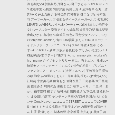
海 藤城なみ(永瀬梨乃/月野なみ) 野田ひとみ SUPER☆GiRL
S 渡邉幸愛 石橋蛍 阿部夢梨 長尾しおり 金澤有希 石丸千賀
(Chika) 井上真由子 坂林佳奈 門林有羽 樋口なづな 松本愛
花 アーマーガールズ 仮面女子イースターガールズ 名古屋C
LEAR'S LoVEGReeN 泡沫パーティーズ(駆け出しの飛行少
女) ハープスター 楽遊アイドル編集部 犬童美乃梨 橋本梨菜
青山ひかる 有村瞳 佐藤望美 虹色の飛行少女 ベンジャス!(e
x.BenjaminJasmine) 青SHUN学園 ゑんら SIR(スロパチア
イドルリポーター) ハニースパイスRe. 蜂蜜★皇帝 くるー
ず〜CRUiSE!〜 新章 大阪☆春夏秋冬 フリカケ≠ぱにっく Li
KE(原宿駅前ステージNEXT) i+chip=memory(icmworks./i*c
hip_memory) イノセントリリー 君に、胸キュン。 Gallop+
綺星★フィオレナード てぃんく♪ 虹色幻想曲～プリズム・
ファンタジア～ メルヘンヌ(大阪メルヘン) 平松可奈子 愛迫
みゆ 和泉ふみ(亜桜しおん) 山岸奈津美 桜ちい(佐倉ちひろ)
江﨑葵 宇佐美花菜 藤宮もな 佐野友里子 日向春菜 太田里織
菜 佐倉みき 嶋田のあ 瀬山まどか 楠木しゅり 川口星 髙田あ
かり 福本奈緒 橘すず 垣村玲那 前田優歩 宮本佳織 世良あか
り まゆ(姫ノ愛花) ヤンチャン学園KANSAI 異国のパルピタ
ンテ Cent Heaven ニコニコ♡STREET ニコニコ♡LOVER
S miel ももたまX 橘莉衣 宇咲美まどか 内田琴音 越智かり
ん 虹香 愛瀬りさこ 城木玲亜 小泉椎香 今井あき 原姫子 舞