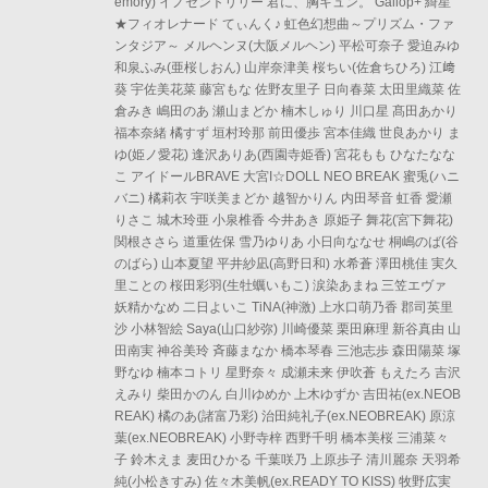
emory) イノセントリリー 君に、胸キュン。 Gallop+ 綺星
★フィオレナード てぃんく♪ 虹色幻想曲～プリズム・ファ
ンタジア～ メルヘンヌ(大阪メルヘン) 平松可奈子 愛迫みゆ
和泉ふみ(亜桜しおん) 山岸奈津美 桜ちい(佐倉ちひろ) 江﨑
葵 宇佐美花菜 藤宮もな 佐野友里子 日向春菜 太田里織菜 佐
倉みき 嶋田のあ 瀬山まどか 楠木しゅり 川口星 髙田あかり
福本奈緒 橘すず 垣村玲那 前田優歩 宮本佳織 世良あかり ま
ゆ(姫ノ愛花) 逢沢ありあ(西園寺姫香) 宮花もも ひなたなな
こ アイドールBRAVE 大宮I☆DOLL NEO BREAK 蜜兎(ハニ
バニ) 橘莉衣 宇咲美まどか 越智かりん 内田琴音 虹香 愛瀬
りさこ 城木玲亜 小泉椎香 今井あき 原姫子 舞花(宮下舞花)
関根ささら 道重佐保 雪乃ゆりあ 小日向ななせ 桐嶋のば(谷
のばら) 山本夏望 平井紗凪(高野日和) 水希蒼 澤田桃佳 実久
里ことの 桜田彩羽(生牡蠣いもこ) 涙染あまね 三笠エヴァ
妖精かなめ 二日よいこ TiNA(神激) 上水口萌乃香 郡司英里
沙 小林智絵 Saya(山口紗弥) 川崎優菜 栗田麻理 新谷真由 山
田南実 神谷美玲 斉藤まなか 橋本琴春 三池志歩 森田陽菜 塚
野なゆ 楠本コトリ 星野奈々 成瀬未来 伊吹蒼 もえたろ 吉沢
えみり 柴田かのん 白川ゆめか 上木ゆずか 吉田祐(ex.NEOB
REAK) 橘のあ(諸富乃彩) 治田純礼子(ex.NEOBREAK) 原涼
葉(ex.NEOBREAK) 小野寺梓 西野千明 橋本美桜 三浦菜々
子 鈴木えま 麦田ひかる 千葉咲乃 上原歩子 清川麗奈 天羽希
純(小松きすみ) 佐々木美帆(ex.READY TO KISS) 牧野広実