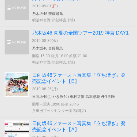
2019-09-01(
日
)
乃木坂46 齋藤飛鳥
明治神宮野球場(神宮球場)
乃木坂46 真夏の全国ツアー2019 神宮 DAY1
2019-08-30(
金
)
乃木坂46 齋藤飛鳥
開場 15:30 開演 18:00 終演 21:00
明治神宮野球場(神宮球場)
日向坂46ファースト写真集『立ち漕ぎ』発
売記念イベント【E】
2019-08-26(
月
)
日向坂46(けやき坂46) 東村芽依 高本彩花 丹生明里
開場 - 開演 18:00 終演 20:45
八重洲ブックセンター本店(閉店)
日向坂46ファースト写真集『立ち漕ぎ』発
売記念イベント【A】