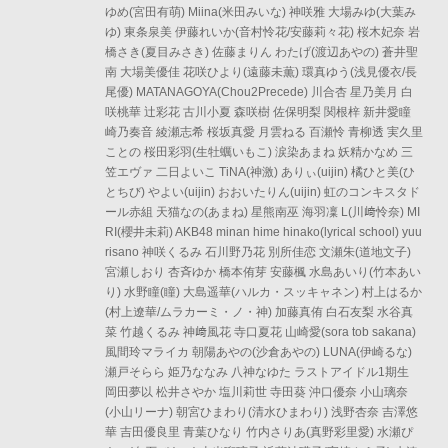
ゆめ(宮田有萌) Miina(米田みいな) 神咲雅 大場みゆ(大葉み
ゆ) 東条泉美 伊藤れいか(音村怜花/安藤莉々花) 桜木妃奈 岩
橋さき(夏目みさき) 佐藤まりん わたげ(渡辺あやの) 蒼井聖
南 大場美優佳 花咲ひより(遠藤未薫) 環真ゆう(浅見優衣/長
尾優) MATANAGOYA(Chou2Precede) 川合杏 星乃美月 白
咲桃華 辻彩花 古川小夏 森咲樹 佐保明梨 関根梓 新井愛瞳
崎乃奏音 綾瀬志希 桜坂真愛 月雲ねる 百瀬怜 青柳透 実久里
ことの 桜田彩羽(生牡蠣いもこ) 涙染あまね 妖精かなめ 三
笠エヴァ 二日よいこ TiNA(神激) ありぃ(uijin) 橘ひと美(ひ
とちび) やよい(uijin) おおいたりん(uijin) 虹のコンキスタド
ール赤組 天猫なの(あまね) 星熊南巫 海羽凜 L(川﨑怜奈) MI
RI(櫻井未莉) AKB48 minan hime hinako(lyrical school) yuu
risano 神咲くるみ 石川野乃花 別所佳恋 文瀬朱(道地文子)
宮瀬しおり 杏斉ゆか 橋本侑芽 安藤楓 水島あいり(竹本あい
り) 水野瞳(瞳) 大島遥華(ハルカ・スッキャネン) 村上はるか
(村上遼華/ムラカーミ・ノ・神) 加藤真侑 白石友梨 水谷真
菜 竹越くるみ 神﨑風花 寺口夏花 山崎愛(sora tob sakana)
風間玲マライカ 朝陽あやの(沙倉あやの) LUNA(伊崎るな)
瀬戸そらら 姫乃ななみ 八神なゆた ラストアイドル1期生
岡田夢以 松井さやか 塩川莉世 寺田葵 沖口優奈 小山璃奈
(小山リーナ) 朝宮ひまわり(清水ひまわり) 浅野杏奈 吉澤悠
華 吉田優良里 青葉ひなり 竹内さりあ(真野彩里愛) 水瀬ぴ