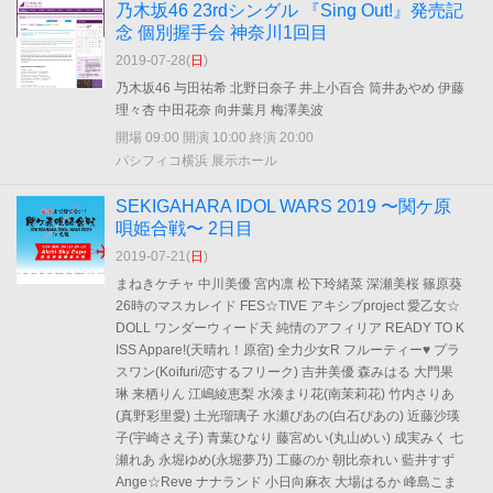
乃木坂46 23rdシングル 『Sing Out!』発売記
念 個別握手会 神奈川1回目
2019-07-28(
日
)
乃木坂46 与田祐希 北野日奈子 井上小百合 筒井あやめ 伊藤
理々杏 中田花奈 向井葉月 梅澤美波
開場 09:00 開演 10:00 終演 20:00
パシフィコ横浜 展示ホール
SEKIGAHARA IDOL WARS 2019 〜関ケ原
唄姫合戦〜 2日目
2019-07-21(
日
)
まねきケチャ 中川美優 宮内凛 松下玲緒菜 深瀬美桜 篠原葵
26時のマスカレイド FES☆TIVE アキシブproject 愛乙女☆
DOLL ワンダーウィード天 純情のアフィリア READY TO K
ISS Appare!(天晴れ！原宿) 全力少女R フルーティー♥ プラ
スワン(Koifuri/恋するフリーク) 吉井美優 森みはる 大門果
琳 来栖りん 江嶋綾恵梨 水湊まり花(南茉莉花) 竹内さりあ
(真野彩里愛) 土光瑠璃子 水瀬ぴあの(白石ぴあの) 近藤沙瑛
子(宇崎さえ子) 青葉ひなり 藤宮めい(丸山めい) 成実みく 七
瀬れあ 永堀ゆめ(永堀夢乃) 工藤のか 朝比奈れい 藍井すず
Ange☆Reve ナナランド 小日向麻衣 大場はるか 峰島こま