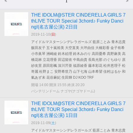
<
1
>
THE IDOLM@STER CINDERELLA GIRLS 7
thLIVE TOUR Special 3chord♪ Funky Danci
ng!(名古屋公演) 2日目
2019-11-10(
日
)
アイドルマスターシンデレラガールズ 藍原ことみ 青木志貴
飯田友子 五十嵐裕美 大空直美 大坪由佳 大橋彩香 金子有希
小市眞琴 洲崎綾 鈴木絵理 鈴木みのり 高田憂希 髙野麻美 高
橋花林 立花理香 田辺留依 中島由貴 長島光那 のぐちゆり 原
紗友里 原田彩楓 深川芹亜 福原綾香 藤本彩花 松井恵理子 松
嵜麗 杜野まこ 安野希世乃 山下七海 山本希望 佳村はるか 和
氣あず未 花谷麻妃 生田輝 DJ KOO TRF
開場 14:00 開演 15:55 終演 20:20
バンテリンドーム ナゴヤ(ナゴヤドーム)
THE IDOLM@STER CINDERELLA GIRLS 7
thLIVE TOUR Special 3chord♪ Funky Danci
ng!(名古屋公演) 1日目
2019-11-09(
土
)
アイドルマスターシンデレラガールズ 藍原ことみ 青木志貴