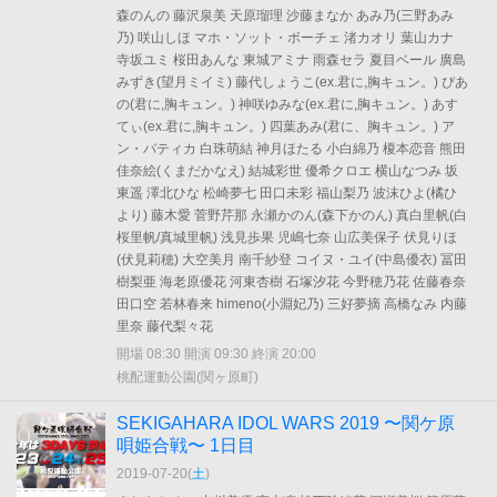
森のんの 藤沢泉美 天原瑠理 沙藤まなか あみ乃(三野あみ
乃) 咲山しほ マホ・ソット・ボーチェ 渚カオリ 葉山カナ
寺坂ユミ 桜田あんな 東城アミナ 雨森セラ 夏目ベール 廣島
みずき(望月ミイミ) 藤代しょうこ(ex.君に,胸キュン。) ぴあ
の(君に,胸キュン。) 神咲ゆみな(ex.君に,胸キュン。) あす
てぃ(ex.君に,胸キュン。) 四葉あみ(君に、胸キュン。) ア
ン・バティカ 白珠萌結 神月ほたる 小白綿乃 榎本恋音 熊田
佳奈絵(くまだかなえ) 結城彩世 優希クロエ 横山なつみ 坂
東遥 澤北ひな 松崎夢七 田口未彩 福山梨乃 波沫ひよ(橘ひ
より) 藤木愛 菅野芹那 永瀬かのん(森下かのん) 真白里帆(白
桜里帆/真城里帆) 浅見歩果 児嶋七奈 山広美保子 伏見りほ
(伏見莉穂) 大空美月 南千紗登 コイヌ・ユイ(中島優衣) 冨田
樹梨亜 海老原優花 河東杏樹 石塚汐花 今野穂乃花 佐藤春奈
田口空 若林春来 himeno(小淵妃乃) 三好夢摘 高橋なみ 内藤
里奈 藤代梨々花
開場 08:30 開演 09:30 終演 20:00
桃配運動公園(関ヶ原町)
SEKIGAHARA IDOL WARS 2019 〜関ケ原
唄姫合戦〜 1日目
2019-07-20(
土
)