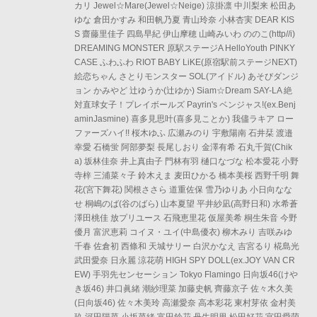
カリ Jewel☆Mare(Jewel☆Neige) 涼掛凛 中川梨来 松田あ
ゆな 倉田かすみ 和田帆乃夏 青山玲奈 小林杏実 DEAR KIS
S 齋藤里佳子 四島早紀 伊山摩穂 山崎みいわ ののこ(http//i)
DREAMING MONSTER 原駅ステージA HelloYouth PINKY
CASE ふわふわ RIOT BABY LiKE(原宿駅前ステージNEXT)
絵恋ちゃん さとりモンスター SOL(アイドル) あそびダンジ
ョン かみやど 辻ゆうか(辻ゆか) Siam☆Dream SAY-LA 絶
対直球女子！プレイボールズ Payrin's ベンジャス!(ex.Benj
aminJasmine) 喜多見思叶(喜多見ことか) 我儘ラキア ロー
ファーズハイ!! 桜木ゆふ 広瀬みのり 宇敷陽南 石井栞 渡邉
幸愛 石橋蛍 阿部夢梨 長尾しおり 金澤有希 石丸千賀(Chik
a) 坂林佳奈 井上真由子 門林有羽 樋口なづな 松本愛花 小野
寺梓 三浦菜々子 鈴木えま 麦田ひかる 橋本美桜 西野千明 舞
花(宮下舞花) 関根ささら 道重佐保 雪乃ゆりあ 小日向なな
せ 桐嶋のば(谷のばら) 山本夏望 平井紗凪(高野日和) 水希蒼
澤田桃佳 放プリユース 石飛恵里花 仮屋美希 桐生朱音 今野
優月 富沢恵莉 コイヌ・ユイ(中島優衣) 柳木みり 吉咲みゆ
千春 佐倉初 西條和 天城サリー 白沢かなえ 吉宮るり 椛島光
武田愛奈 日永麗 涼花萌 HIGH SPY DOLL(ex.JOY VAN CR
EW) 手羽先センセーション Tokyo Flamingo 日向坂46(けや
き坂46) 井口眞緒 潮紗理菜 加藤史帆 齊藤京子 佐々木久美
(日向坂46) 佐々木美玲 高瀬愛奈 高本彩花 東村芽依 金村美