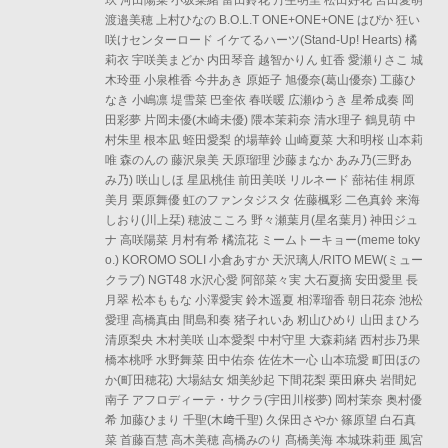
玖 河田陽菜 小坂菜緒 富田鈴花 丹生明里 松田好花 宮田愛萌
渡邉美穂 上村ひなの B.O.L.T ONE+ONE+ONE はぴか 狂い
咲けセンターロード イケてるハーツ(Stand-Up! Hearts) 橘
莉衣 宇咲美まどか 内田琴音 越智かりん 虹香 愛瀬りさこ 城
木玲亜 小泉椎香 今井あき 原姫子 旭優奈(葛山優奈) 工藤ひ
なき 小嶋凛 堤雪菜 巴奎依 春咲暖 広瀬ゆうき 星希成奏 岡
田彩夢 片岡未優(木崎未優) 隈本茉莉奈 清水理子 鶴見萌 中
村朱里 根本凪 蛭田愛梨 的場華鈴 山崎夏菜 大和明桜 山本莉
唯 森のんの 藤沢泉美 天原瑠理 沙藤まなか あみ乃(三野あ
み乃) 咲山しほ 星凪桃佳 前田美咲 リルネード 蔀祐佳 桐原
美月 栗原舞優 虹のファンタジスタ 佐藤楓彩 二色真鈴 来海
しおり(川上栞) 穂波こころ 野々瀬葉月(星名葉月) 神田ジュ
ナ 高咲陽菜 月村有希 橘流花 ミームトーキョー(meme toky
o.) KOROMO SOLI 小倉あすか 天沢璃人/RITO MEW(ミュー
クラブ) NGT48 水沢心愛 阿部菜々実 大石夏摘 安田愛里 長
月翠 松本ももな 小澤愛実 鈴木遥夏 相澤瑠香 朝日花奈 池松
愛理 高橋真由 間島和奏 猪子れいあ 籾山ひめり 山田まひろ
清原梨央 木村美咲 山本愛梨 中村守里 大森莉緒 西村歩乃果
橋本桃呼 水野舞菜 田中佑奈 佐佐木一心 山本琉愛 町田ほの
か(町田穂花) 大場結女 畑美紗起 下間花梨 栗田麻央 岩間妃
南子 アフロディーテ・サクラ(宇田川桜夢) 岡村茉奈 奥村優
希 加藤ひまり 千聖(木﨑千聖) 久保田さやか 篠原望 白石真
菜 首藤百慧 高木美穂 高橋みのり 髙橋美海 本城珠莉亜 風宮