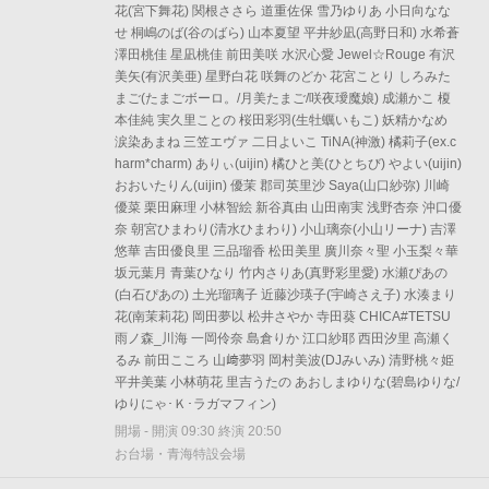
花(宮下舞花) 関根ささら 道重佐保 雪乃ゆりあ 小日向なな
せ 桐嶋のば(谷のばら) 山本夏望 平井紗凪(高野日和) 水希蒼
澤田桃佳 星凪桃佳 前田美咲 水沢心愛 Jewel☆Rouge 有沢
美矢(有沢美亜) 星野白花 咲舞のどか 花宮ことり しろみた
まご(たまごボーロ。/月美たまご/咲夜璦魔娘) 成瀬かこ 榎
本佳純 実久里ことの 桜田彩羽(生牡蠣いもこ) 妖精かなめ
涙染あまね 三笠エヴァ 二日よいこ TiNA(神激) 橘莉子(ex.c
harm*charm) ありぃ(uijin) 橘ひと美(ひとちび) やよい(uijin)
おおいたりん(uijin) 優茉 郡司英里沙 Saya(山口紗弥) 川崎
優菜 栗田麻理 小林智絵 新谷真由 山田南実 浅野杏奈 沖口優
奈 朝宮ひまわり(清水ひまわり) 小山璃奈(小山リーナ) 吉澤
悠華 吉田優良里 三品瑠香 松田美里 廣川奈々聖 小玉梨々華
坂元葉月 青葉ひなり 竹内さりあ(真野彩里愛) 水瀬ぴあの
(白石ぴあの) 土光瑠璃子 近藤沙瑛子(宇崎さえ子) 水湊まり
花(南茉莉花) 岡田夢以 松井さやか 寺田葵 CHICA#TETSU
雨ノ森_川海 一岡伶奈 島倉りか 江口紗耶 西田汐里 高瀬く
るみ 前田こころ 山﨑夢羽 岡村美波(DJみいみ) 清野桃々姫
平井美葉 小林萌花 里吉うたの あおしまゆりな(碧島ゆりな/
ゆりにゃ･Ｋ･ラガマフィン)
開場 - 開演 09:30 終演 20:50
お台場・青海特設会場