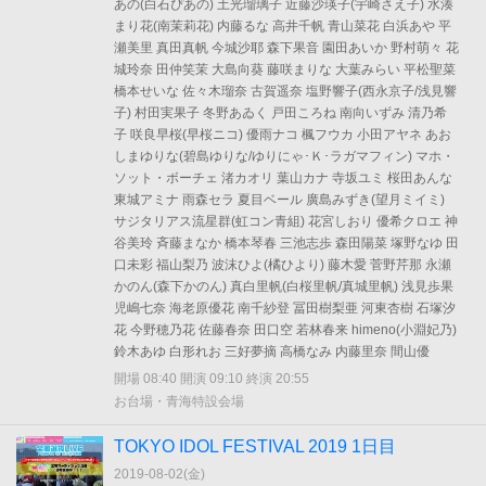
あの(白石ぴあの) 土光瑠璃子 近藤沙瑛子(宇崎さえ子) 水湊
まり花(南茉莉花) 内藤るな 高井千帆 青山菜花 白浜あや 平
瀬美里 真田真帆 今城沙耶 森下果音 園田あいか 野村萌々 花
城玲奈 田仲笑茉 大島向葵 藤咲まりな 大葉みらい 平松聖菜
橋本せいな 佐々木瑠奈 古賀遥奈 塩野響子(西永京子/浅見響
子) 村田実果子 冬野あゐく 戸田ころね 南向いずみ 清乃希
子 咲良早桜(早桜ニコ) 優雨ナコ 楓フウカ 小田アヤネ あお
しまゆりな(碧島ゆりな/ゆりにゃ･Ｋ･ラガマフィン) マホ・
ソット・ボーチェ 渚カオリ 葉山カナ 寺坂ユミ 桜田あんな
東城アミナ 雨森セラ 夏目ベール 廣島みずき(望月ミイミ)
サジタリアス流星群(虹コン青組) 花宮しおり 優希クロエ 神
谷美玲 斉藤まなか 橋本琴春 三池志歩 森田陽菜 塚野なゆ 田
口未彩 福山梨乃 波沫ひよ(橘ひより) 藤木愛 菅野芹那 永瀬
かのん(森下かのん) 真白里帆(白桜里帆/真城里帆) 浅見歩果
児嶋七奈 海老原優花 南千紗登 冨田樹梨亜 河東杏樹 石塚汐
花 今野穂乃花 佐藤春奈 田口空 若林春来 himeno(小淵妃乃)
鈴木あゆ 白形れお 三好夢摘 高橋なみ 内藤里奈 間山優
開場 08:40 開演 09:10 終演 20:55
お台場・青海特設会場
TOKYO IDOL FESTIVAL 2019 1日目
2019-08-02(
金
)