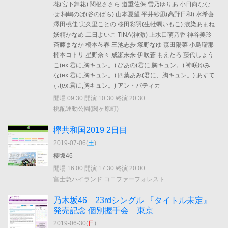
花(宮下舞花) 関根ささら 道重佐保 雪乃ゆりあ 小日向なな
せ 桐嶋のば(谷のばら) 山本夏望 平井紗凪(高野日和) 水希蒼
澤田桃佳 実久里ことの 桜田彩羽(生牡蠣いもこ) 涙染あまね
妖精かなめ 二日よいこ TiNA(神激) 上水口萌乃香 神谷美玲
斉藤まなか 橋本琴春 三池志歩 塚野なゆ 森田陽菜 小島瑠那
楠本コトリ 星野奈々 成瀬未来 伊吹蒼 もえたろ 藤代しょう
こ(ex.君に,胸キュン。) ぴあの(君に,胸キュン。) 神咲ゆみ
な(ex.君に,胸キュン。) 四葉あみ(君に、胸キュン。) あすて
ぃ(ex.君に,胸キュン。) アン・バティカ
開場 09:30 開演 10:30 終演 20:30
桃配運動公園(関ヶ原町)
欅共和国2019 2日目
2019-07-06(
土
)
櫻坂46
開場 16:00 開演 17:30 終演 20:00
富士急ハイランド コニファーフォレスト
乃木坂46 23rdシングル 『タイトル未定』
発売記念 個別握手会 東京
2019-06-30(
日
)