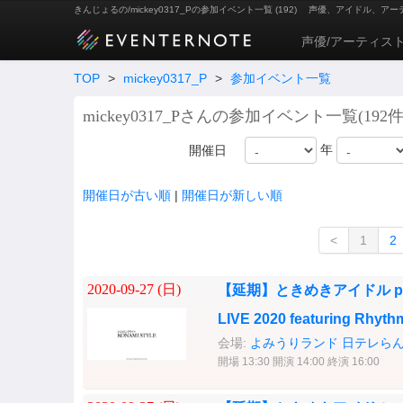
きんじょるの/mickey0317_Pの参加イベント一覧 (192)
声優、アイドル、アー
声優/アーティス
TOP
>
mickey0317_P
>
参加イベント一覧
mickey0317_Pさんの参加イベント一覧(192件
年
開催日
開催日が古い順
|
開催日が新しい順
<
1
2
2020-09-27 (
日
)
【延期】ときめきアイドル pro
LIVE 2020 featuring Rhy
会場:
よみうりランド 日テレらん
開場 13:30 開演 14:00 終演 16:00