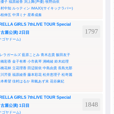
原優子
福原綾香
渕上舞(声優)
牧野由依
村中知
ルゥティン
IMAJO(サイキックラバー)
小栢伸五
中澤ミナ
星希成奏
LLA GIRLS 7thLIVE TOUR Special
1797
!(名古屋公演) 2日目
ナゴヤドーム)
レラガールズ
藍原ことみ
青木志貴
飯田友子
大橋彩香
金子有希
小市眞琴
洲崎綾
鈴木絵理
高橋花林
立花理香
田辺留依
中島由貴
長島光那
深川芹亜
福原綾香
藤本彩花
松井恵理子
松嵜麗
山本希望
佳村はるか
和氣あず未
花谷麻妃
LLA GIRLS 7thLIVE TOUR Special
1848
!(名古屋公演) 1日目
ナゴヤドーム)