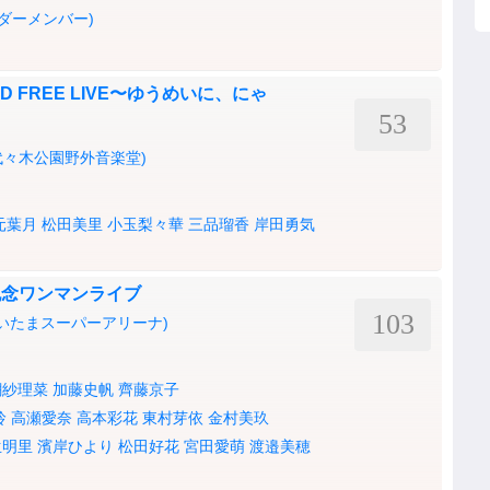
ンダーメンバー)
ND FREE LIVE〜ゆうめいに、にゃ
53
代々木公園野外音楽堂)
元葉月
松田美里
小玉梨々華
三品瑠香
岸田勇気
売記念ワンマンライブ
103
いたまスーパーアリーナ)
潮紗理菜
加藤史帆
齊藤京子
玲
高瀬愛奈
高本彩花
東村芽依
金村美玖
生明里
濱岸ひより
松田好花
宮田愛萌
渡邉美穂