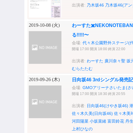
出演者:
乃木坂46
乃木坂46(ア
2019-10-08 (
火
)
わーすた✖️NEKONOTEBA
る!!!!!〜
会場:
代々木公園野外ステージ(
開場 17:00 開演 18:00 終演 22:00
出演者:
わーすた
廣川奈々聖
坂
むらたたむ
2019-09-26 (
木
)
日向坂46 3rdシングル発
会場:
GMOアリーナさいたま(さ
開場 17:00 開演 18:30 終演 20:55
出演者:
日向坂46(けやき坂46)
佐々木久美(日向坂46)
佐々木美
河田陽菜
小坂菜緒
富田鈴花
丹
上村ひなの