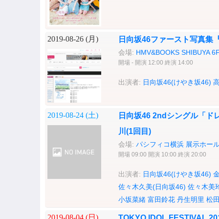
2019-08-26 (
月
)
日向坂46ファースト写真集
会場:
HMV&BOOKS SHIBUY
開場 - 開演 12:00 終演 14:00
出演者:
日向坂46(けやき坂46)
2019-08-24 (
土
)
日向坂46 2ndシングル「
川(1回目)
会場:
パシフィコ横浜 展示ホー
開場 09:00 開演 10:00 終演 20:00
出演者:
日向坂46(けやき坂46)
佐々木久美(日向坂46)
佐々木美
小坂菜緒
富田鈴花
丹生明里
松
2019-08-04 (
日
)
TOKYO IDOL FESTIVAL 2