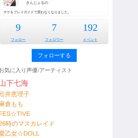
きんじょるの
チケをプレイガイドで買わなくなりました。
9
7
192
フォロー
フォロワー
イベント
フォローする
お気に入り声優/アーティスト
山下七海
松井恵理子
麻倉もも
FES☆TIVE
26時のマスカレイド
愛乙女☆DOLL