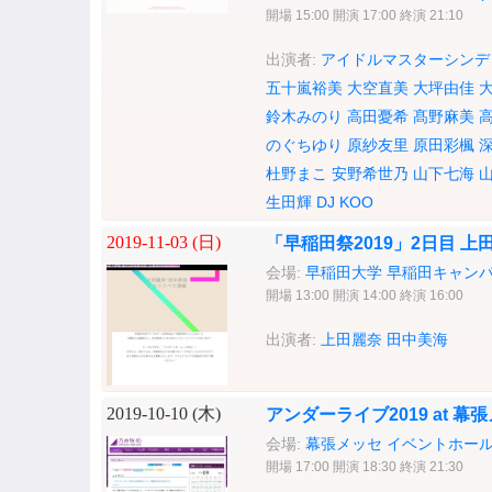
開場 15:00 開演 17:00 終演 21:10
出演者:
アイドルマスターシンデ
五十嵐裕美
大空直美
大坪由佳
鈴木みのり
高田憂希
髙野麻美
のぐちゆり
原紗友里
原田彩楓
杜野まこ
安野希世乃
山下七海
生田輝
DJ KOO
2019-11-03 (
日
)
「早稲田祭2019」2日目 
会場:
早稲田大学 早稲田キャンパ
開場 13:00 開演 14:00 終演 16:00
出演者:
上田麗奈
田中美海
2019-10-10 (
木
)
アンダーライブ2019 at 幕張
会場:
幕張メッセ イベントホー
開場 17:00 開演 18:30 終演 21:30