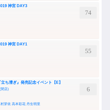
19 神宮 DAY3
74
19 神宮 DAY1
55
『立ち漕ぎ』発売記念イベント【E】
6
閉店)
東村芽依
高本彩花
丹生明里