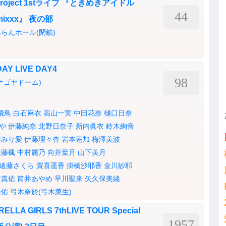
ject 1stライブ 『ときめきアイドル
44
thmixxx』 夜の部
らんホール(閉鎖)
AY LIVE DAY4
98
ナゴヤドーム)
飛鳥
白石麻衣
高山一実
中田花奈
樋口日奈
や
伊藤純奈
北野日奈子
新内眞衣
鈴木絢音
辺みり愛
伊藤理々杏
岩本蓮加
梅澤美波
佐藤楓
中村麗乃
向井葉月
山下美月
遠藤さくら
賀喜遥香
掛橋沙耶香
金川紗耶
村真佑
筒井あやめ
早川聖来
矢久保美緒
美佑
弓木奈於(弓木菜生)
LLA GIRLS 7thLIVE TOUR Special
1957