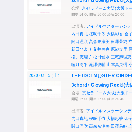
3chord♪ Glowing Rock!
会場:
京セラドーム大阪(大阪ドー
開場 14:00 開演 16:00 終演 20:00
出演者:
アイドルマスターシンデ
内田真礼
桜咲千依
大橋彩香
金
関口理咲
高森奈津美
田澤茉純
新田ひより
花井美春
原紗友里
松井恵理子
松田颯水
三宅麻理恵
睦月周平
滝澤俊輔
山本真央樹
2020-02-15 (
土
)
THE IDOLM@STER CINDERE
3chord♪ Glowing Rock!
会場:
京セラドーム大阪(大阪ドー
開場 15:00 開演 17:00 終演 20:40
出演者:
アイドルマスターシンデ
内田真礼
桜咲千依
大橋彩香
金
関口理咲
高森奈津美
田澤茉純