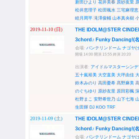
新田ひより
花井美春
原紗友里
松井恵理子
松田颯水
三宅麻理恵
睦月周平
滝澤俊輔
山本真央樹
2019-11-10 (
日
)
THE IDOLM@STER CINDERE
3chord♪ Funky Dancing
会場:
バンテリンドーム ナゴヤ(
開場 14:00 開演 15:55 終演 20:20
出演者:
アイドルマスターシンデ
五十嵐裕美
大空直美
大坪由佳
鈴木みのり
高田憂希
髙野麻美
のぐちゆり
原紗友里
原田彩楓
杜野まこ
安野希世乃
山下七海
生田輝
DJ KOO
TRF
2019-11-09 (
土
)
THE IDOLM@STER CINDERE
3chord♪ Funky Dancing
会場:
バンテリンドーム ナゴヤ(