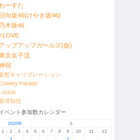
わーすた
日向坂46(けやき坂46)
乃木坂46
=LOVE
アップアップガールズ(仮)
東京女子流
神宿
妄想キャリブレーション
Cheeky Parade
I-1club
安済知佳
イベント参加数カレンダー
2020年
5
1
2
3
4
5
6
7
8
9
10
11
12
3
2