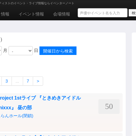
ティストのイベント・ライブ情報ならイベンターノート
ト情報
イベント情報
会場情報
)
月
日
3
...
7
>
ject 1stライブ 『ときめきアイドル
50
thmixxx』 昼の部
らんホール(閉鎖)