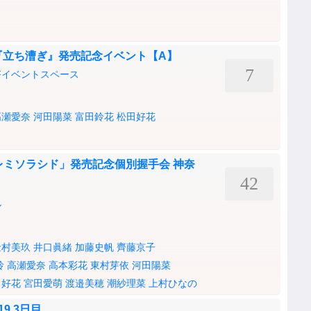
『立ち漕ぎ』発売記念イベント【A】
7
A 6Fイベントスペース
高瀬愛奈
河田陽菜
富田鈴花
松田好花
ドレミソラシド」発売記念個別握手会 神奈
42
ル
金村美玖
井口眞緒
加藤史帆
齊藤京子
玲
高瀬愛奈
高本彩花
東村芽依
河田陽菜
田好花
宮田愛萌
渡邉美穂
潮紗理菜
上村ひなの
019 3日目