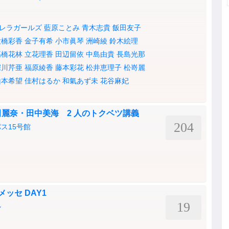
レラガールズ
藍原ことみ
青木志貴
飯田友子
大橋彩香
金子有希
小市眞琴
洲崎綾
鈴木絵理
高橋花林
立花理香
田辺留依
中島由貴
長島光那
深川芹亜
福原綾香
藤本彩花
松井恵理子
松嵜麗
山本希望
佳村はるか
和氣あず未
花谷麻妃
上⽥麗奈・⽥中美海 2 ⼈のトクベツ講義
204
ス15号館
メッセ DAY1
19
ル