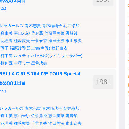
(大阪公演) 2日目
ム)
レラガールズ
青木志貴
青木瑠璃子
朝井彩加
子真由美
嘉山未紗
佐倉薫
佐藤亜美菜
洲崎綾
立花理香
種﨑敦美
千菅春香
津田美波
東山奈央
原優子
福原綾香
渕上舞(声優)
牧野由依
村中知
ルゥティン
IMAJO(サイキックラバー)
小栢伸五
中澤ミナ
星希成奏
LLA GIRLS 7thLIVE TOUR Special
1981
(大阪公演) 1日目
ム)
レラガールズ
青木志貴
青木瑠璃子
朝井彩加
子真由美
嘉山未紗
佐倉薫
佐藤亜美菜
洲崎綾
立花理香
種﨑敦美
千菅春香
津田美波
東山奈央