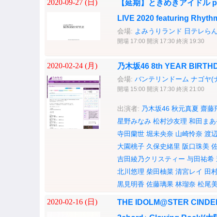
2020-09-27 (
日
)
【延期】ときめきアイドル pro
LIVE 2020 featuring Rhy
会場:
よみうりランド 日テレらん
開場 17:00 開演 17:30 終演 19:30
2020-02-24 (
月
)
乃木坂46 8th YEAR BIRTHD
会場:
バンテリンドーム ナゴヤ(
開場 15:00 開演 17:30 終演 21:00
出演者:
乃木坂46
秋元真夏
齋藤
星野みなみ
松村沙友理
和田まあ
寺田蘭世
堀未央奈
山崎怜奈
渡
大園桃子
久保史緒里
阪口珠美
吉田綾乃クリスティー
与田祐希
北川悠理
柴田柚菜
清宮レイ
田
黒見明香
佐藤璃果
林瑠奈
松尾
2020-02-16 (
日
)
THE IDOLM@STER CINDERE