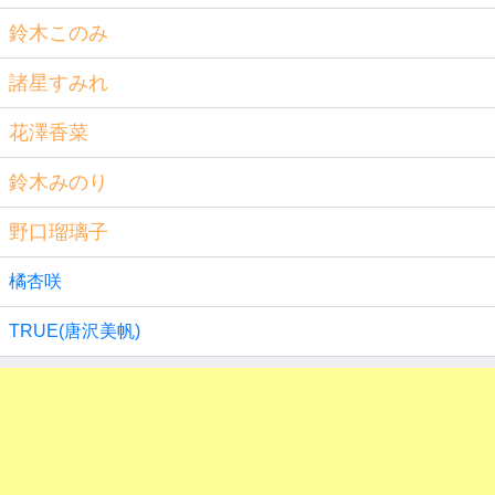
鈴木このみ
諸星すみれ
花澤香菜
鈴木みのり
野口瑠璃子
橘杏咲
TRUE(唐沢美帆)