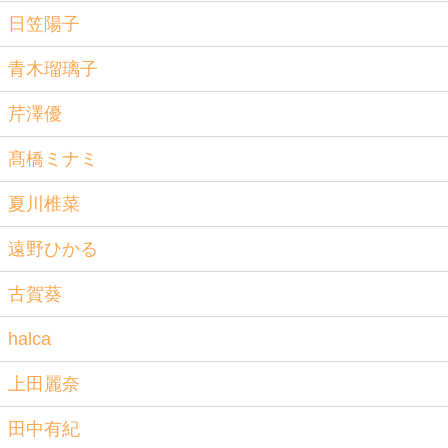
日笠陽子
青木瑠璃子
芹澤優
髙橋ミナミ
夏川椎菜
遠野ひかる
古賀葵
halca
上田麗奈
田中有紀