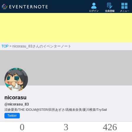
TOP
> nicorasu_83さんのイベンターノート
nicorasu
@nicorasu_83
沼倉愛美/THE IDOLM@STER/田所あずさ/高橋未奈美/夏川椎菜/TrySail
Twitter
0
3
426