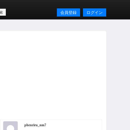
会員登録
ログイン
phenriru_nm7