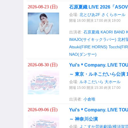
2026-08-23 (
日
)
石原夏織 LIVE 2026「ASOVI
会場:
北とぴあ2F さくらホール
開場 16:00 開演 17:00 終演 19:00
出演者:
石原夏織
KAORI BAND
IMAJO(サイキックラバー)
北村
Atsuki(FIRE HORNS)
Tocchi(FI
NAO(ダンサー)
2026-08-30 (
日
)
Yui's＊Company. LIVE
～ 東京・ルネこだいら公演 
会場:
ルネこだいら 大ホール
開場 15:00 開演 15:30 終演 17:00
出演者:
小倉唯
2026-09-06 (
日
)
Yui's＊Company. LIVE
～ 神奈川公演
会場:
よこすか芸術劇場(横須賀芸