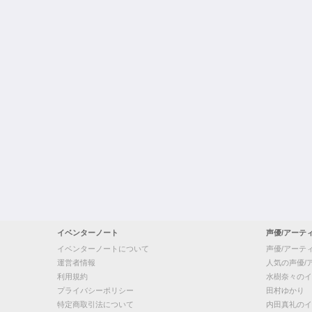
イベンターノート
声優/アーテ
イベンターノートについて
声優/アーテ
運営者情報
人気の声優/
利用規約
水樹奈々のイ
プライバシーポリシー
田村ゆかり
特定商取引法について
内田真礼のイ