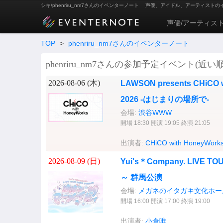
シキ/phenriru_nm7さんのイベンターノート
声優、アイドル、アーティストの
声優/アーティス
TOP
>
phenriru_nm7さんのイベンターノート
phenriru_nm7さんの参加予定イベント(近い順
2026-08-06 (
木
)
LAWSON presents CHiCO w
2026 -はじまりの場所で-
会場:
渋谷WWW
開場 18:30 開演 19:05 終演 21:05
出演者:
CHiCO with HoneyWork
2026-08-09 (
日
)
Yui's＊Company. LIVE
～ 群馬公演
会場:
メガネのイタガキ文化ホー
開場 16:00 開演 17:00 終演 19:00
出演者:
小倉唯