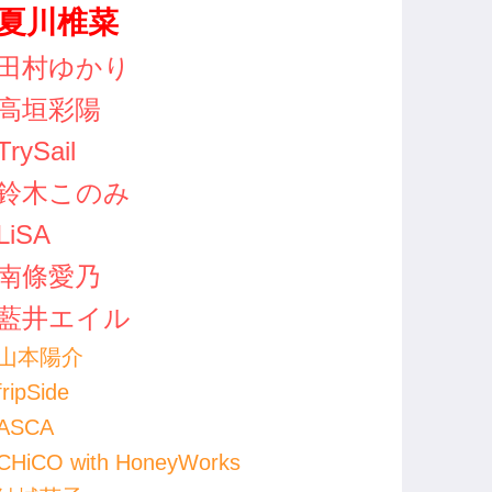
夏川椎菜
田村ゆかり
高垣彩陽
TrySail
鈴木このみ
LiSA
南條愛乃
藍井エイル
山本陽介
fripSide
ASCA
CHiCO with HoneyWorks