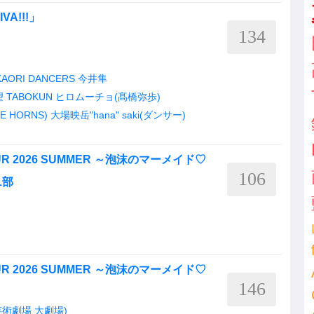
VA!!!」
134
KAORI DANCERS
今井隼
望
TABOKUN
ヒロムーチョ(髙橋弥歩)
RE HORNS)
大場映岳"hana"
saki(ダンサー)
 TOUR 2026 SUMMER ～泡沫のマーメイド♡
106
1部
 TOUR 2026 SUMMER ～泡沫のマーメイド♡
146
術劇場 大劇場)