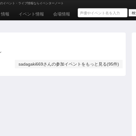
のイベント・ライブ情報ならイベンターノート
ト情報
イベント情報
会場情報
ん
sadagaki669さんの参加イベントをもっと見る(95件)