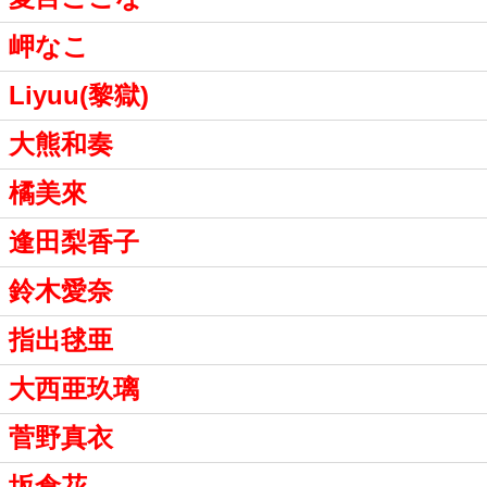
岬なこ
Liyuu(黎獄)
大熊和奏
橘美來
逢田梨香子
鈴木愛奈
指出毬亜
大西亜玖璃
菅野真衣
坂倉花