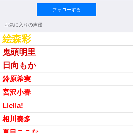
フォローする
お気に入りの声優
絵森彩
鬼頭明里
日向もか
鈴原希実
宮沢小春
Liella!
相川奏多
夏目ここな