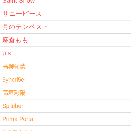
Saint Snow
サニーピース
月のテンペスト
麻倉もも
μ’s
高柳知葉
5yncri5e!
高垣彩陽
Spileben
Prima Porta