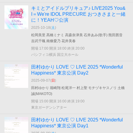
キミとアイドルプリキュア♪ LIVE2025 You&
I＝We're IDOL PRECURE おつきさまと一緒
に！YEAH♡公演
2025-10-18(
土
)
松岡美里 髙橋ミナミ 高森奈津美 石井あみ(歌手) 熊田茜音
吉武千颯 南條愛乃 花井美春
開場 17:00 開演 18:00 終演 20:00
パシフィコ横浜 国立大ホール
田村ゆかり LOVE ♡ LIVE 2025 *Wonderful
Happiness* 東京公演 Day2
2025-09-07(
日
)
田村ゆかり 堀崎翔 松尾洋一 村上聖 モチヅキヤスノリ 土橋
誠(MAKOTO)
開場 15:00 開演 16:00 終演 19:00
東京ガーデンシアター
田村ゆかり LOVE ♡ LIVE 2025 *Wonderful
Happiness* 東京公演 Day1