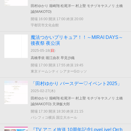
田村ゆかり 堀崎翔 松尾洋一 村上聖 モチヅキヤスノリ 土橋
誠(MAKOTO)
開場 16:00 開演 17:00 終演 20:00
宇都宮市文化会館
魔法つかいプリキュア！！～MIRAI DAYS～
後夜祭 夜公演
2025-05-18(
日
)
高橋李依 堀江由衣 早見沙織
開場 17:00 開演 17:55 終演 19:45
東京ドームシティ シアターGロッソ
「田村ゆかり バースデー♡イベント2025」
2025-02-27(
木
)
田村ゆかり 堀崎翔 松尾洋一 村上聖 モチヅキヤスノリ 土橋
誠(MAKOTO) 天津飯大郎
開場 17:30 開演 18:30 終演 21:15
パシフィコ横浜 国立大ホール
『TV アニメ放送 10周年記念LoveLive! Orch