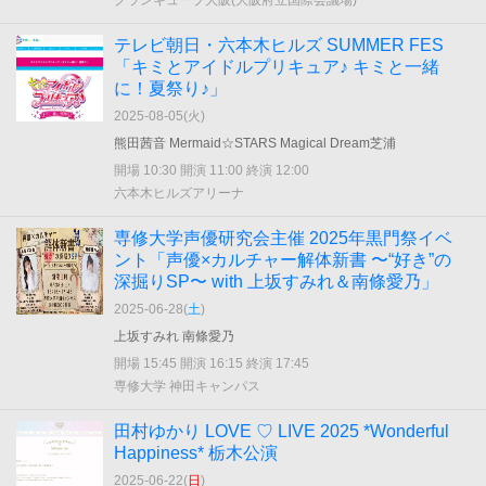
グランキューブ大阪(大阪府立国際会議場)
テレビ朝日・六本木ヒルズ SUMMER FES
「キミとアイドルプリキュア♪ キミと一緒
に！夏祭り♪」
2025-08-05(
火
)
熊田茜音 Mermaid☆STARS Magical Dream芝浦
開場 10:30 開演 11:00 終演 12:00
六本木ヒルズアリーナ
専修大学声優研究会主催 2025年黒門祭イベ
ント「声優×カルチャー解体新書 〜“好き”の
深掘りSP〜 with 上坂すみれ＆南條愛乃」
2025-06-28(
土
)
上坂すみれ 南條愛乃
開場 15:45 開演 16:15 終演 17:45
専修大学 神田キャンパス
田村ゆかり LOVE ♡ LIVE 2025 *Wonderful
Happiness* 栃木公演
2025-06-22(
日
)