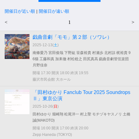
開催日が近い順
|
開催日が遠い順
<
1
>
戯曲音劇「モモ」第２部（ソワレ）
2025-12-13(
土
)
南條愛乃 宮田俊哉 下野紘 笹森裕貴 村瀬歩 北村諒 梶裕貴 9
6猫 工藤和真 加耒徹 村松稔之 田尻真高 戯曲音劇管弦楽団
月野佳奈
開場 17:30 開演 18:00 終演 19:55
藤沢市民会館 大ホール
「田村ゆかり Fanclub Tour 2025 Soundrops
Ⅱ」東京公演
2025-10-26(
日
)
田村ゆかり 堀崎翔 松尾洋一 村上聖 モチヅキヤスノリ 土橋
誠(MAKOTO)
開場 16:00 開演 17:00 終演 20:00
Zepp Haneda (TOKYO)