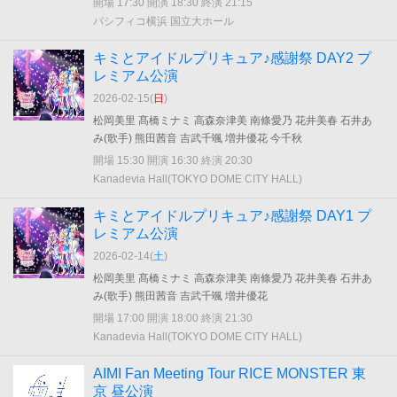
開場 17:30 開演 18:30 終演 21:15
パシフィコ横浜 国立大ホール
キミとアイドルプリキュア♪感謝祭 DAY2 プ
レミアム公演
2026-02-15(
日
)
松岡美里 髙橋ミナミ 高森奈津美 南條愛乃 花井美春 石井あ
み(歌手) 熊田茜音 吉武千颯 増井優花 今千秋
開場 15:30 開演 16:30 終演 20:30
Kanadevia Hall(TOKYO DOME CITY HALL)
キミとアイドルプリキュア♪感謝祭 DAY1 プ
レミアム公演
2026-02-14(
土
)
松岡美里 髙橋ミナミ 高森奈津美 南條愛乃 花井美春 石井あ
み(歌手) 熊田茜音 吉武千颯 増井優花
開場 17:00 開演 18:00 終演 21:30
Kanadevia Hall(TOKYO DOME CITY HALL)
AIMI Fan Meeting Tour RICE MONSTER 東
京 昼公演