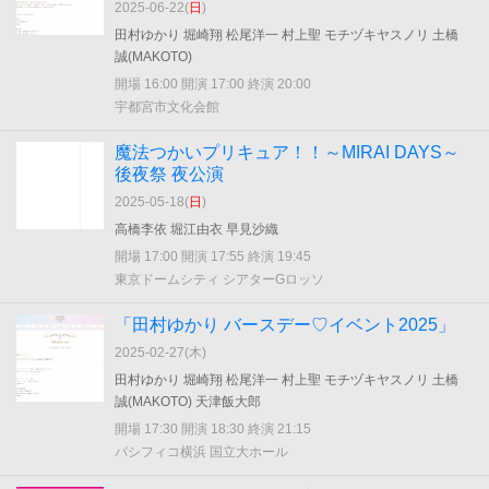
2025-06-22(
日
)
田村ゆかり 堀崎翔 松尾洋一 村上聖 モチヅキヤスノリ 土橋
誠(MAKOTO)
開場 16:00 開演 17:00 終演 20:00
宇都宮市文化会館
魔法つかいプリキュア！！～MIRAI DAYS～
後夜祭 夜公演
2025-05-18(
日
)
高橋李依 堀江由衣 早見沙織
開場 17:00 開演 17:55 終演 19:45
東京ドームシティ シアターGロッソ
「田村ゆかり バースデー♡イベント2025」
2025-02-27(
木
)
田村ゆかり 堀崎翔 松尾洋一 村上聖 モチヅキヤスノリ 土橋
誠(MAKOTO) 天津飯大郎
開場 17:30 開演 18:30 終演 21:15
パシフィコ横浜 国立大ホール