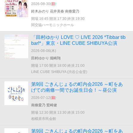
2026-08-30(
日
)
鈴木みのり 花井美春 南條愛乃
開場 16:45 開演 17:30 終演 19:30
関交協ハーモニックホール
「田村ゆかり LOVE ♡ LIVE 2026 *Tibbar tib
bar!*」東京・LINE CUBE SHIBUYA公演
2026-08-06(
木
)
田村ゆかり 堀崎翔
開場 17:00 開演 18:00 終演 21:00
LINE CUBE SHIBUYA (渋谷公会堂)
第9回 ごきんじょるの町内会2026 ～町をあ
げての南條一間でお誕生日会！～昼公演
2026-07-12(
日
)
南條愛乃 鷲崎健
開場 12:30 開演 13:30 終演 15:00
相模原市民会館
第9回 ごきんじょるの町内会2026 ～町をあ