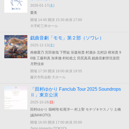
2026-01-17(
土
)
愛美
開場 14:45 開演 15:30 終演 17:00
大手町三井ホール
戯曲音劇「モモ」第２部（ソワレ）
2025-12-13(
土
)
南條愛乃 宮田俊哉 下野紘 笹森裕貴 村瀬歩 北村諒 梶裕貴 9
6猫 工藤和真 加耒徹 村松稔之 田尻真高 戯曲音劇管弦楽団
月野佳奈
開場 17:30 開演 18:00 終演 19:55
藤沢市民会館 大ホール
「田村ゆかり Fanclub Tour 2025 Soundrops
Ⅱ」東京公演
2025-10-26(
日
)
田村ゆかり 堀崎翔 松尾洋一 村上聖 モチヅキヤスノリ 土橋
誠(MAKOTO)
開場 16:00 開演 17:00 終演 20:00
Zepp Haneda (TOKYO)