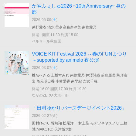
かやふぇしゅ2026 ~10th Anniversary~ 昼の
部
2026-05-09(
土
)
茅野愛衣 清水理沙 高森奈津美 南條愛乃
開場 - 開演 11:30 終演 15:00
ベルサール秋葉原
VOICE KIT Festival 2026 ～春のFUNまつり
～supported by animelo 夜公演
2026-03-07(
土
)
椎名へきる 上坂すみれ 南條愛乃 井澤詩織 前島亜美 駒形友
梨 角元明日香 小林愛香 南早紀 吉武千颯
開場 16:00 開演 17:00 終演 19:30
なかのZERO 大ホール
「田村ゆかり バースデー♡イベント2026」
2026-02-27(
金
)
田村ゆかり 堀崎翔 松尾洋一 村上聖 モチヅキヤスノリ 土橋
誠(MAKOTO) 天津飯大郎