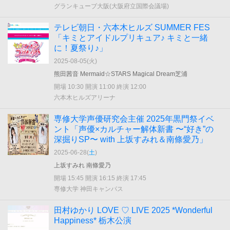
グランキューブ大阪(大阪府立国際会議場)
テレビ朝日・六本木ヒルズ SUMMER FES
「キミとアイドルプリキュア♪ キミと一緒
に！夏祭り♪」
2025-08-05(
火
)
熊田茜音 Mermaid☆STARS Magical Dream芝浦
開場 10:30 開演 11:00 終演 12:00
六本木ヒルズアリーナ
専修大学声優研究会主催 2025年黒門祭イベ
ント「声優×カルチャー解体新書 〜“好き”の
深掘りSP〜 with 上坂すみれ＆南條愛乃」
2025-06-28(
土
)
上坂すみれ 南條愛乃
開場 15:45 開演 16:15 終演 17:45
専修大学 神田キャンパス
田村ゆかり LOVE ♡ LIVE 2025 *Wonderful
Happiness* 栃木公演