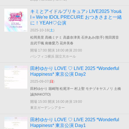
キミとアイドルプリキュア♪ LIVE2025 You&
I＝We're IDOL PRECURE おつきさまと一緒
に！YEAH♡公演
2025-10-18(
土
)
松岡美里 髙橋ミナミ 高森奈津美 石井あみ(歌手) 熊田茜音
吉武千颯 南條愛乃 花井美春
開場 17:00 開演 18:00 終演 20:00
パシフィコ横浜 国立大ホール
田村ゆかり LOVE ♡ LIVE 2025 *Wonderful
Happiness* 東京公演 Day2
2025-09-07(
日
)
田村ゆかり 堀崎翔 松尾洋一 村上聖 モチヅキヤスノリ 土橋
誠(MAKOTO)
開場 15:00 開演 16:00 終演 19:00
東京ガーデンシアター
田村ゆかり LOVE ♡ LIVE 2025 *Wonderful
Happiness* 東京公演 Day1