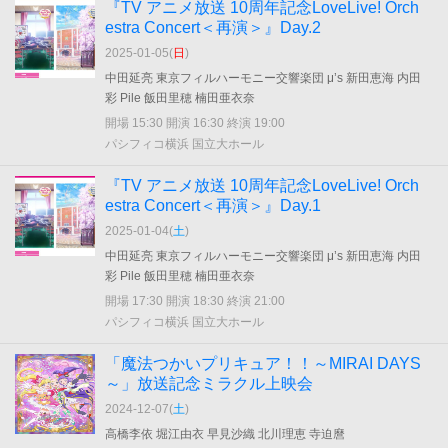
『TV アニメ放送 10周年記念LoveLive! Orch
estra Concert＜再演＞』Day.2
2025-01-05(
日
)
中田延亮 東京フィルハーモニー交響楽団 μ’s 新田恵海 内田
彩 Pile 飯田里穂 楠田亜衣奈
開場 15:30 開演 16:30 終演 19:00
パシフィコ横浜 国立大ホール
『TV アニメ放送 10周年記念LoveLive! Orch
estra Concert＜再演＞』Day.1
2025-01-04(
土
)
中田延亮 東京フィルハーモニー交響楽団 μ’s 新田恵海 内田
彩 Pile 飯田里穂 楠田亜衣奈
開場 17:30 開演 18:30 終演 21:00
パシフィコ横浜 国立大ホール
「魔法つかいプリキュア！！～MIRAI DAYS
～」放送記念ミラクル上映会
2024-12-07(
土
)
高橋李依 堀江由衣 早見沙織 北川理恵 寺迫麿