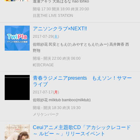
逢瀬アキラ 大島はるな nao tohko
開場 17:30 開演 18:00 終演 20:00
目黒THE LIVE STATION
アニソンクラブ×NEXT!!
2017-07-29(
土
)
佐咲紗花 民安ともえ(たみやすともえ/たみー) 高井舞香 西
野翔
開場 - 開演 22:00 終演 06:00
町田CRAGE
青春ラジメニアpresents もえソン！サマー
ライブ
2017-07-17(
月
)
佐咲紗花 milktub bamboo(milktub)
開場 - 開演 18:30 終演 19:30
メリケンパーク
Ceuiアニメ主題歌CD「アカシックレコード
～ ルビー ～」リリースイベント