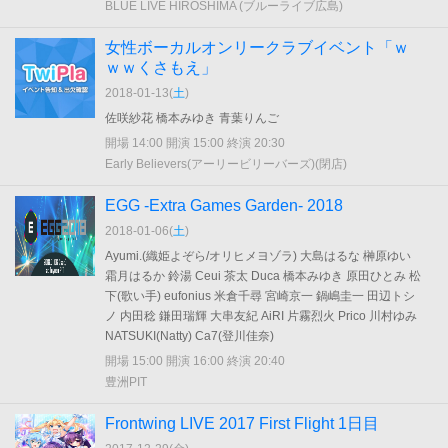
BLUE LIVE HIROSHIMA (ブルーライブ広島)
女性ボーカルオンリークラブイベント「ｗ
ｗｗくさもえ」
2018-01-13(
土
)
佐咲紗花 橋本みゆき 青葉りんご
開場 14:00 開演 15:00 終演 20:30
Early Believers(アーリービリーバーズ)(閉店)
EGG -Extra Games Garden- 2018
2018-01-06(
土
)
Ayumi.(織姫よぞら/オリヒメヨゾラ) 大島はるな 榊原ゆい
霜月はるか 鈴湯 Ceui 茶太 Duca 橋本みゆき 原田ひとみ 松
下(歌い手) eufonius 米倉千尋 宮崎京一 鍋嶋圭一 田辺トシ
ノ 内田稔 鎌田瑞輝 大串友紀 AiRI 片霧烈火 Prico 川村ゆみ
NATSUKI(Natty) Ca7(登川佳奈)
開場 15:00 開演 16:00 終演 20:40
豊洲PIT
Frontwing LIVE 2017 First Flight 1日目