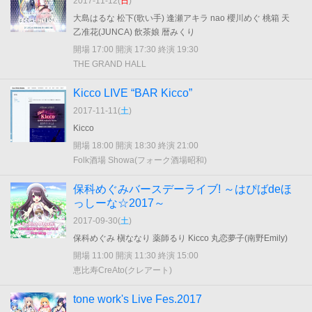
2017-11-12(
日
)
大島はるな 松下(歌い手) 逢瀬アキラ nao 櫻川めぐ 桃箱 天
乙准花(JUNCA) 飲茶娘 暦みくり
開場 17:00 開演 17:30 終演 19:30
THE GRAND HALL
Kicco LIVE “BAR Kicco”
2017-11-11(
土
)
Kicco
開場 18:00 開演 18:30 終演 21:00
Folk酒場 Showa(フォーク酒場昭和)
保科めぐみバースデーライブ! ～はぴばdeほ
っしーな☆2017～
2017-09-30(
土
)
保科めぐみ 槇ななり 薬師るり Kicco 丸恋夢子(南野Emily)
開場 11:00 開演 11:30 終演 15:00
恵比寿CreAto(クレアート)
tone work's Live Fes.2017