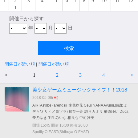
1
2
3
4
5
6
7
8
9
10
11
12
1
開催日から探す
年
月
日
開催日が近い順
|
開催日が遠い順
<
1
2
3
4
>
美少女ゲームミュージックライブ！！2018
2018-05-06(
日
)
AiRI Astilbe×arendsii 佐咲紗花 Ceui NANA Ayumi.(織姫よ
ぞら/オリヒメヨゾラ) 柳英一朗 詩月カオリ 榊原ゆい Duca
夢乃ゆき 羽生みいな 相良心 中司雅美
開場 15:45 開演 16:30 終演 20:00
Spotify O-EAST(Shibuya O-EAST)