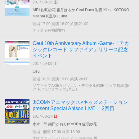
2017-09-16(
土
)
AiRI 佐咲紗花 霜月はるか Ceui Duca 彩音 Kicco KOTOKO
Mar.na(真里歌) Luna
開場 17:00 開演 18:00 終演 21:00
ディファ有明(閉館)
Ceui 10th Anniversary Album -Game-「アカ
シックレコード サファイア」リリース記念
イベント
2017-09-09(
土
)
Ceui
開場 18:30 開演 19:00 終演 20:00
ソフマップAKIBA パソコン・デジタル館8F マップ劇場 (旧
アキバ☆ソフマップ1号店)
J:COM×アニマックス×キッズステーション
present Special Anison LIVE！ 2回目
2017-08-27(
日
)
水木一郎 織田かおり(KAORI) 佐咲紗花
開場 - 開演 17:00 終演 18:00
大阪ステーションシティ5F 時空の広場