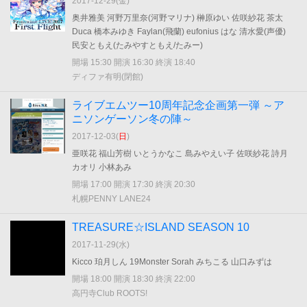
2017-12-29(
金
)
奥井雅美 河野万里奈(河野マリナ) 榊原ゆい 佐咲紗花 茶太
Duca 橋本みゆき Faylan(飛蘭) eufonius はな 清水愛(声優)
民安ともえ(たみやすともえ/たみー)
開場 15:30 開演 16:30 終演 18:40
ディファ有明(閉館)
ライブエムツー10周年記念企画第一弾 ～ア
ニソンゲーソン冬の陣～
2017-12-03(
日
)
亜咲花 福山芳樹 いとうかなこ 島みやえい子 佐咲紗花 詩月
カオリ 小林あみ
開場 17:00 開演 17:30 終演 20:30
札幌PENNY LANE24
TREASURE☆ISLAND SEASON 10
2017-11-29(
水
)
Kicco 珀月しん 19Monster Sorah みちこる 山口みずは
開場 18:00 開演 18:30 終演 22:00
高円寺Club ROOTS!