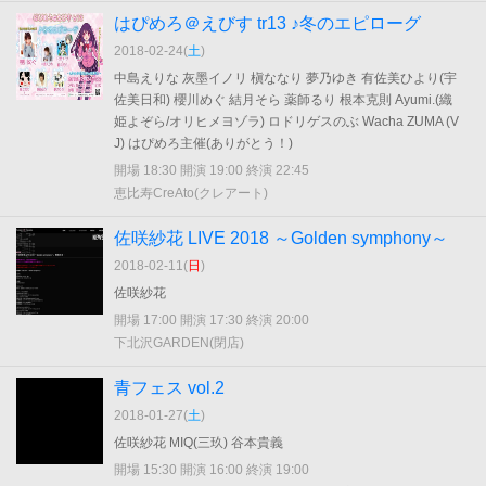
はぴめろ＠えびす tr13 ♪冬のエピローグ
2018-02-24(
土
)
中島えりな 灰墨イノリ 槇ななり 夢乃ゆき 有佐美ひより(宇
佐美日和) 櫻川めぐ 結月そら 薬師るり 根本克則 Ayumi.(織
姫よぞら/オリヒメヨゾラ) ロドリゲスのぶ Wacha ZUMA (V
J) はぴめろ主催(ありがとう！)
開場 18:30 開演 19:00 終演 22:45
恵比寿CreAto(クレアート)
佐咲紗花 LIVE 2018 ～Golden symphony～
2018-02-11(
日
)
佐咲紗花
開場 17:00 開演 17:30 終演 20:00
下北沢GARDEN(閉店)
青フェス vol.2
2018-01-27(
土
)
佐咲紗花 MIQ(三玖) 谷本貴義
開場 15:30 開演 16:00 終演 19:00