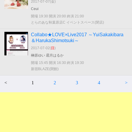
2017-07-07(
金
)
Ceui
開場 19:30 開演 20:00 終演 21:00
とらのあな秋葉原店C イベントスペース(閉店)
Collabo★LOVE×Live2017 ～YuiSakakibara
＆HarukaShimotsuki～
2017-07-02(
日
)
榊原ゆい 霜月はるか
開場 15:45 開演 16:30 終演 19:30
新宿BLAZE(閉館)
<
1
2
3
4
>