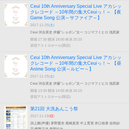
Ceui 10th Anniversary Special Live アカシッ
クレコード ～10年間の集大Ceuiっ！～ 【夜
Game Song 公演～サファイア～】
2017-11-25(
土
)
Ceui 河合英史 伊藤”ショボン”太一 コジマフミヒロ 池尻家
開場 17:30 開演 18:00 終演 20:20
原宿アストロホール(閉店)
Ceui 10th Anniversary Special Live アカシッ
クレコード ～10年間の集大Ceuiっ！～ 【昼
Anime Song 公演～ルビー～】
2017-11-25(
土
)
Ceui 河合英史 伊藤”ショボン”太一 コジマフミヒロ 池尻家
開場 13:30 開演 14:00 終演 16:10
原宿アストロホール(閉店)
第21回 大洗あんこう祭
2017-11-19(
日
)
渕上舞(声優) 茅野愛衣 尾崎真実 中上育実 井口裕香 佐咲紗