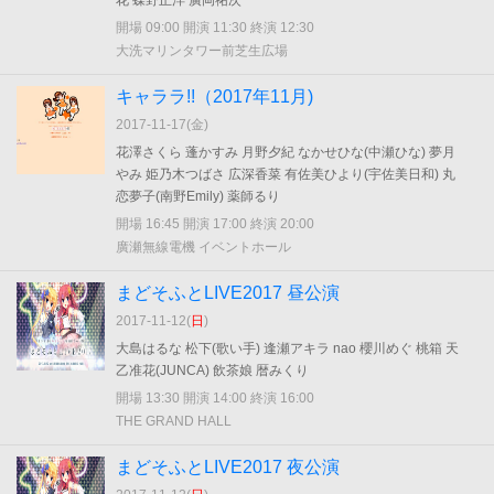
花 蝶野正洋 廣岡祐次
開場 09:00 開演 11:30 終演 12:30
大洗マリンタワー前芝生広場
キャララ!!（2017年11月)
2017-11-17(
金
)
花澤さくら 蓬かすみ 月野夕紀 なかせひな(中瀬ひな) 夢月
やみ 姫乃木つばさ 広深香菜 有佐美ひより(宇佐美日和) 丸
恋夢子(南野Emily) 薬師るり
開場 16:45 開演 17:00 終演 20:00
廣瀬無線電機 イベントホール
まどそふとLIVE2017 昼公演
2017-11-12(
日
)
大島はるな 松下(歌い手) 逢瀬アキラ nao 櫻川めぐ 桃箱 天
乙准花(JUNCA) 飲茶娘 暦みくり
開場 13:30 開演 14:00 終演 16:00
THE GRAND HALL
まどそふとLIVE2017 夜公演