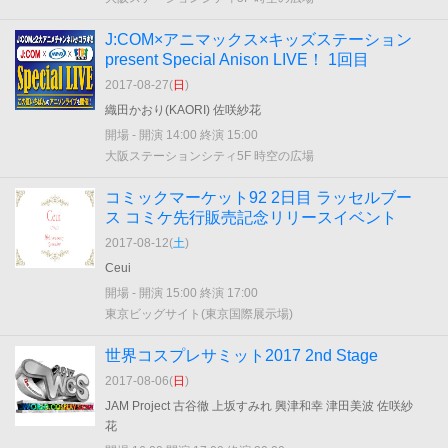
J:COM×アニマックス×キッズステーション
present Special Anison LIVE！ 1回目
2017-08-27(
日
)
織田かおり(KAORI) 佐咲紗花
開場 - 開演 14:00 終演 15:00
大阪ステーションシティ5F 時空の広場
コミックマーケット92 2日目 ラッセルブー
ス コミケ先行販売記念リリースイベント
2017-08-12(
土
)
Ceui
開場 - 開演 15:00 終演 17:00
東京ビッグサイト(東京国際展示場)
世界コスプレサミット2017 2nd Stage
2017-08-06(
日
)
JAM Project 古谷徹 上坂すみれ 興津和幸 津田美波 佐咲紗
花