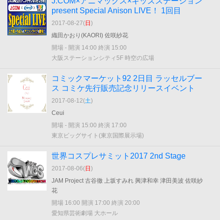
J:COM×アニマックス×キッズステーション
present Special Anison LIVE！ 1回目
2017-08-27(
日
)
織田かおり(KAORI) 佐咲紗花
開場 - 開演 14:00 終演 15:00
大阪ステーションシティ5F 時空の広場
コミックマーケット92 2日目 ラッセルブー
ス コミケ先行販売記念リリースイベント
2017-08-12(
土
)
Ceui
開場 - 開演 15:00 終演 17:00
東京ビッグサイト(東京国際展示場)
世界コスプレサミット2017 2nd Stage
2017-08-06(
日
)
JAM Project 古谷徹 上坂すみれ 興津和幸 津田美波 佐咲紗
花
開場 16:00 開演 17:00 終演 20:00
愛知県芸術劇場 大ホール