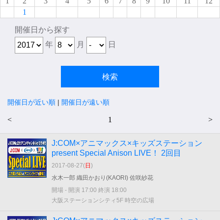
1
2
3
4
5
6
7
8
9
10
11
12
1
開催日から探す
年
月
日
開催日が近い順
|
開催日が遠い順
<
1
>
J:COM×アニマックス×キッズステーション
present Special Anison LIVE！ 2回目
2017-08-27(
日
)
水木一郎 織田かおり(KAORI) 佐咲紗花
開場 - 開演 17:00 終演 18:00
大阪ステーションシティ5F 時空の広場