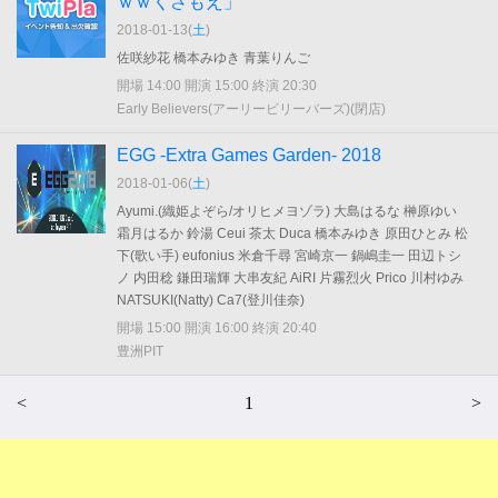
ｗｗくさもえ」
2018-01-13(
土
)
佐咲紗花 橋本みゆき 青葉りんご
開場 14:00 開演 15:00 終演 20:30
Early Believers(アーリービリーバーズ)(閉店)
EGG -Extra Games Garden- 2018
2018-01-06(
土
)
Ayumi.(織姫よぞら/オリヒメヨゾラ) 大島はるな 榊原ゆい
霜月はるか 鈴湯 Ceui 茶太 Duca 橋本みゆき 原田ひとみ 松
下(歌い手) eufonius 米倉千尋 宮崎京一 鍋嶋圭一 田辺トシ
ノ 内田稔 鎌田瑞輝 大串友紀 AiRI 片霧烈火 Prico 川村ゆみ
NATSUKI(Natty) Ca7(登川佳奈)
開場 15:00 開演 16:00 終演 20:40
豊洲PIT
<
1
>