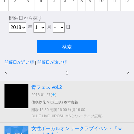
1
2
3
4
5
6
7
8
9
10
11
12
1
開催日から探す
年
月
日
開催日が近い順
|
開催日が遠い順
<
1
>
青フェス vol.2
2018-01-27(
土
)
佐咲紗花 MIQ(三玖) 谷本貴義
開場 15:30 開演 16:00 終演 19:00
BLUE LIVE HIROSHIMA (ブルーライブ広島)
女性ボーカルオンリークラブイベント「ｗ