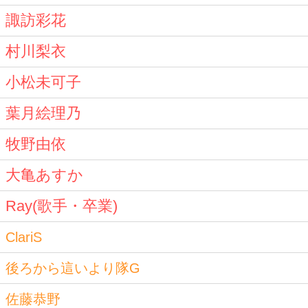
諏訪彩花
村川梨衣
小松未可子
葉月絵理乃
牧野由依
大亀あすか
Ray(歌手・卒業)
ClariS
後ろから這いより隊G
佐藤恭野