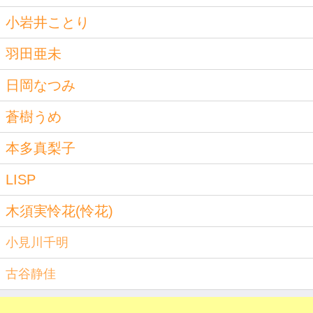
小岩井ことり
羽田亜未
日岡なつみ
蒼樹うめ
本多真梨子
LISP
木須実怜花(怜花)
小見川千明
古谷静佳