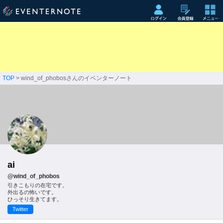
TOP
> wind_of_phobosさんのイベンターノート
ai
@wind_of_phobos
引きこもりの在宅です。
外出るの怖いです。
ひっそり生きてます。
Twitter