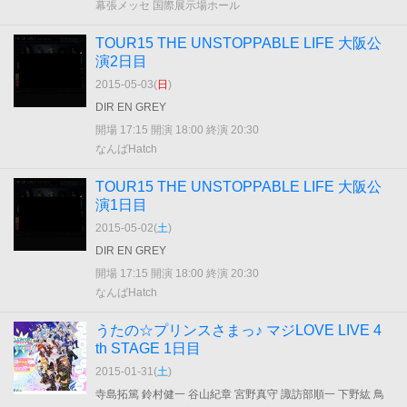
幕張メッセ 国際展示場ホール
TOUR15 THE UNSTOPPABLE LIFE 大阪公
演2日目
2015-05-03(
日
)
DIR EN GREY
開場 17:15 開演 18:00 終演 20:30
なんばHatch
TOUR15 THE UNSTOPPABLE LIFE 大阪公
演1日目
2015-05-02(
土
)
DIR EN GREY
開場 17:15 開演 18:00 終演 20:30
なんばHatch
うたの☆プリンスさまっ♪ マジLOVE LIVE 4
th STAGE 1日目
2015-01-31(
土
)
寺島拓篤 鈴村健一 谷山紀章 宮野真守 諏訪部順一 下野紘 鳥