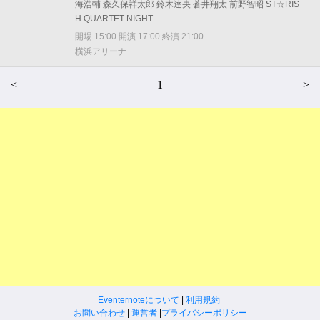
海浩輔 森久保祥太郎 鈴木達央 蒼井翔太 前野智昭 ST☆RIS
H QUARTET NIGHT
開場 15:00 開演 17:00 終演 21:00
横浜アリーナ
<
1
>
Eventernoteについて
|
利用規約
お問い合わせ
|
運営者
|
プライバシーポリシー