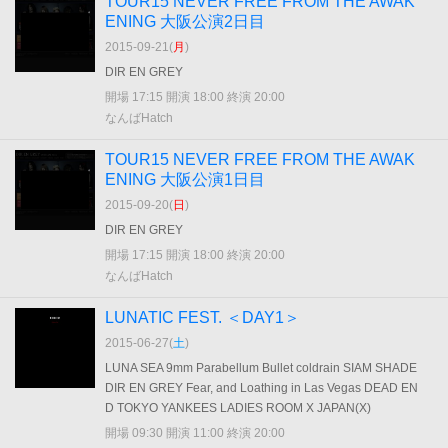
TOUR15 NEVER FREE FROM THE AWAK
ENING 大阪公演2日目
2015-09-21(
月
)
DIR EN GREY
開場 17:15 開演 18:00 終演 20:00
なんばHatch
TOUR15 NEVER FREE FROM THE AWAK
ENING 大阪公演1日目
2015-09-20(
日
)
DIR EN GREY
開場 17:15 開演 18:00 終演 20:00
なんばHatch
LUNATIC FEST. ＜DAY1＞
2015-06-27(
土
)
LUNA SEA 9mm Parabellum Bullet coldrain SIAM SHADE
DIR EN GREY Fear, and Loathing in Las Vegas DEAD EN
D TOKYO YANKEES LADIES ROOM X JAPAN(X)
開場 09:30 開演 11:00 終演 20:00