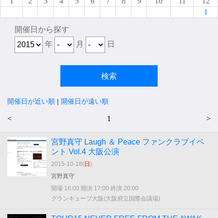
1
2
3
4
5
6
7
8
9
10
11
12
1
開催日から探す
年
月
日
開催日が近い順
|
開催日が遠い順
<
1
>
宮野真守 Laugh ＆ Peace ファンクラブイベ
ント Vol.4 大阪公演
2015-10-18(
日
)
宮野真守
開場 16:00 開演 17:00 終演 20:00
グランキューブ大阪(大阪府立国際会議場)