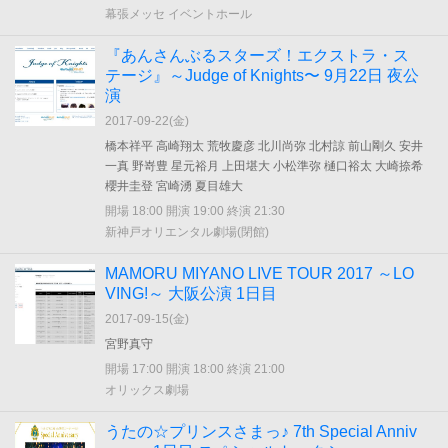
幕張メッセ イベントホール
『あんさんぶるスターズ！エクストラ・ス
テージ』～Judge of Knights〜 9月22日 夜公
演
2017-09-22(
金
)
橋本祥平 高崎翔太 荒牧慶彦 北川尚弥 北村諒 前山剛久 安井
一真 野嵜豊 星元裕月 上田堪大 小松準弥 樋口裕太 大崎捺希
櫻井圭登 宮崎湧 夏目雄大
開場 18:00 開演 19:00 終演 21:30
新神戸オリエンタル劇場(閉館)
MAMORU MIYANO LIVE TOUR 2017 ～LO
VING!～ 大阪公演 1日目
2017-09-15(
金
)
宮野真守
開場 17:00 開演 18:00 終演 21:00
オリックス劇場
うたの☆プリンスさまっ♪ 7th Special Anniv