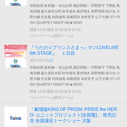
寺島拓篤 鈴村健一 谷山紀章 諏訪部順一 宮野真守 下野紘 鳥
海浩輔 森久保祥太郎 鈴木達央 蒼井翔太 前野智昭 緑川光 小
野大輔 代永翼 内田雄馬 高橋英則 木村良平 山下大輝 ST☆R
ISH QUARTET NIGHT HE★VENS
開場 14:00 開演 16:30 終演 20:30
ベルーナドーム(西武ドーム)
『うたの☆プリンスさまっ♪ マジLOVELIVE
6th STAGE』 １日目
2017-05-27(
土
)
寺島拓篤 鈴村健一 谷山紀章 諏訪部順一 宮野真守 下野紘 鳥
海浩輔 森久保祥太郎 鈴木達央 蒼井翔太 前野智昭 緑川光 小
野大輔 代永翼 内田雄馬 高橋英則 木村良平 山下大輝 ST☆R
ISH QUARTET NIGHT HE★VENS
開場 14:00 開演 16:30 終演 20:30
ベルーナドーム(西武ドーム)
「劇場版KING OF PRISM -PRIDE the HER
O- ユニットプロジェクト[全国盤]」 発売記
念 全国遠征トークショー 大阪