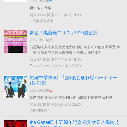
2017-05-20(
土
)
畠中祐 八代拓
開場 17:00 開演 17:30 終演 19:00
!_大阪府内某所
舞台「黒薔薇アリス」5/16昼公演
2017-05-16(
火
)
石黒英雄 入来茉里 秋元龍太朗 杉江大志 柏木佑介 野嵜豊 蜂
谷晏海 藤原亜紀乃 名塚佳織 上田堪大 小西成弥
開場 12:30 開演 13:00 終演 15:00
Zeppブルーシアター六本木(閉館)
岩鳶中学水泳部 記録会お疲れ様パーティー
(昼公演)
2017-03-19(
日
)
島﨑信長 鈴木達央 豊永利行 内山昂輝 野島健児 日野聡
開場 12:30 開演 13:30 終演 15:30
両国国技館
the GazettE 十五周年記念公演 大日本異端芸