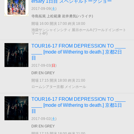
ersary 1日目 スペシャルトークショー
2017-09-09(
土
)
寺島拓篤 上松範康 岩井勇気(ハライチ)
開場 16:00 開演 17:00 終演 18:00
池袋サンシャインシティ 展示ホールA (ワールドインポート
マート4F)
TOUR16-17 FROM DEPRESSION TO ____
____ [mode of Withering to death.] 京都2日
目
2017-09-03(
日
)
DIR EN GREY
開場 17:15 開演 18:00 終演 21:00
ロームシアター京都 メインホール
TOUR16-17 FROM DEPRESSION TO ____
____ [mode of Withering to death.] 京都1日
目
2017-09-02(
土
)
DIR EN GREY
開場 17:15 開演 18:00 終演 21:00