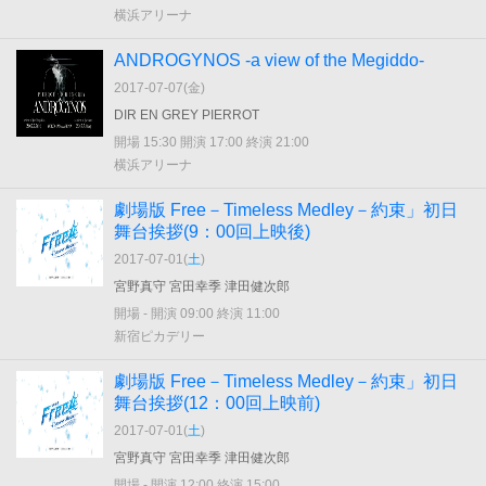
横浜アリーナ
ANDROGYNOS -a view of the Megiddo-
2017-07-07(
金
)
DIR EN GREY PIERROT
開場 15:30 開演 17:00 終演 21:00
横浜アリーナ
劇場版 Free－Timeless Medley－約束」初日
舞台挨拶(9：00回上映後)
2017-07-01(
土
)
宮野真守 宮田幸季 津田健次郎
開場 - 開演 09:00 終演 11:00
新宿ピカデリー
劇場版 Free－Timeless Medley－約束」初日
舞台挨拶(12：00回上映前)
2017-07-01(
土
)
宮野真守 宮田幸季 津田健次郎
開場 - 開演 12:00 終演 15:00