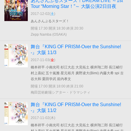
あんさんぶるスターズ！DREAM LIVE ～1st
Tour “Morning Star！”～ 大阪公演2日目夜
2017-12-02(
土
)
あんさんぶるスターズ！
開場 17:30 開演 18:30 終演 20:30
Zepp Namba (OSAKA)
舞台『KING OF PRISM-Over the Sunshine!
-』大阪 11/3
2017-11-03(
金
)
橋本祥平 小南光司 杉江大志 大見拓土 横井翔二郎 長江崚行
村上喜紀 五十嵐雅 星元裕月 廣野凌大(Bimi) 内藤大希 spi 古
谷大和 栗田学武 前内孝文
開場 17:00 開演 18:00 終演 21:00
梅田芸術劇場シアター・ドラマシティ
舞台『KING OF PRISM-Over the Sunshine!
-』大阪 11/2
2017-11-02(
木
)
橋本祥平 小南光司 杉江大志 大見拓土 横井翔二郎 長江崚行