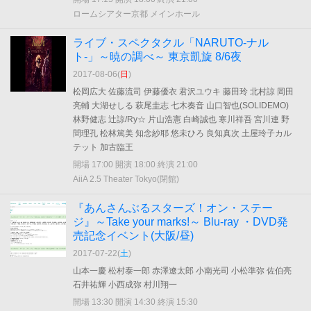
ロームシアター京都 メインホール
ライブ・スペクタクル「NARUTO-ナル
ト-」～暁の調べ～ 東京凱旋 8/6夜
2017-08-06(
日
)
松岡広大 佐藤流司 伊藤優衣 君沢ユウキ 藤田玲 北村諒 岡田
亮輔 大湖せしる 萩尾圭志 七木奏音 山口智也(SOLIDEMO)
林野健志 辻諒/Ry☆ 片山浩憲 白崎誠也 寒川祥吾 宮川連 野
間理孔 松林篤美 知念紗耶 悠未ひろ 良知真次 土屋玲子カル
テット 加古臨王
開場 17:00 開演 18:00 終演 21:00
AiiA 2.5 Theater Tokyo(閉館)
『あんさんぶるスターズ！オン・ステー
ジ』～Take your marks!～ Blu-ray ・DVD発
売記念イベント(大阪/昼)
2017-07-22(
土
)
山本一慶 松村泰一郎 赤澤遼太郎 小南光司 小松準弥 佐伯亮
石井祐輝 小西成弥 村川翔一
開場 13:30 開演 14:30 終演 15:30