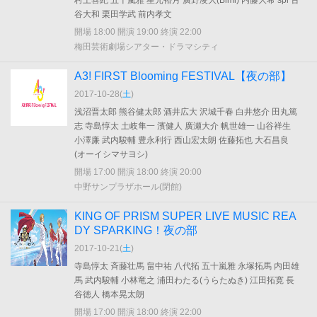
村上喜紀 五十嵐雅 星元裕月 廣野凌大(Bimi) 内藤大希 spi 古
谷大和 栗田学武 前内孝文
開場 18:00 開演 19:00 終演 22:00
梅田芸術劇場シアター・ドラマシティ
A3! FIRST Blooming FESTIVAL【夜の部】
2017-10-28(
土
)
浅沼晋太郎 熊谷健太郎 酒井広大 沢城千春 白井悠介 田丸篤
志 寺島惇太 土岐隼一 濱健人 廣瀬大介 帆世雄一 山谷祥生
小澤廉 武内駿輔 豊永利行 西山宏太朗 佐藤拓也 大石昌良
(オーイシマサヨシ)
開場 17:00 開演 18:00 終演 20:00
中野サンプラザホール(閉館)
KING OF PRISM SUPER LIVE MUSIC REA
DY SPARKING！夜の部
2017-10-21(
土
)
寺島惇太 斉藤壮馬 畠中祐 八代拓 五十嵐雅 永塚拓馬 内田雄
馬 武内駿輔 小林竜之 浦田わたる(うらたぬき) 江田拓寛 長
谷徳人 橋本晃太朗
開場 17:00 開演 18:00 終演 22:00