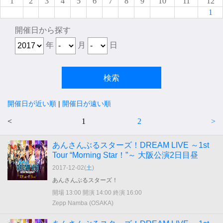
1
2
3
4
5
6
7
8
9
10
11
12
1
開催日から探す
年
月
日
開催日が近い順
|
開催日が遠い順
<
1
2
>
あんさんぶるスターズ！DREAM LIVE ～1st
Tour “Morning Star！”～ 大阪公演2日目昼
2017-12-02(
土
)
あんさんぶるスターズ！
開場 13:00 開演 14:00 終演 16:00
Zepp Namba (OSAKA)