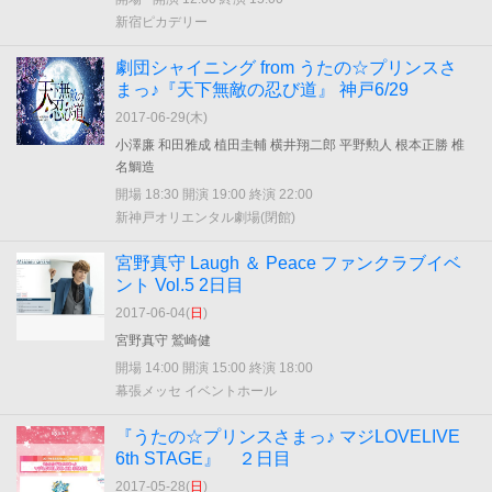
新宿ピカデリー
劇団シャイニング from うたの☆プリンスさ
まっ♪『天下無敵の忍び道』 神戸6/29
2017-06-29(
木
)
小澤廉 和田雅成 植田圭輔 横井翔二郎 平野勲人 根本正勝 椎
名鯛造
開場 18:30 開演 19:00 終演 22:00
新神戸オリエンタル劇場(閉館)
宮野真守 Laugh ＆ Peace ファンクラブイベ
ント Vol.5 2日目
2017-06-04(
日
)
宮野真守 鷲崎健
開場 14:00 開演 15:00 終演 18:00
幕張メッセ イベントホール
『うたの☆プリンスさまっ♪ マジLOVELIVE
6th STAGE』 ２日目
2017-05-28(
日
)