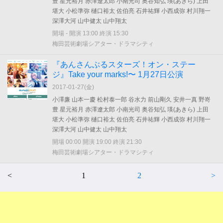
豊 星元裕月 赤澤遼太郎 小南光司 奥谷知弘 瑛(あきら) 上田
堪大 小松準弥 樋口裕太 佐伯亮 石井祐輝 小西成弥 村川翔一
深澤大河 山中健太 山中翔太
開場 - 開演 13:00 終演 15:30
梅田芸術劇場シアター・ドラマシティ
『あんさんぶるスターズ！オン・ステー
ジ』Take your marks!〜 1月27日公演
2017-01-27(
金
)
小澤廉 山本一慶 松村泰一郎 谷水力 前山剛久 安井一真 野嵜
豊 星元裕月 赤澤遼太郎 小南光司 奥谷知弘 瑛(あきら) 上田
堪大 小松準弥 樋口裕太 佐伯亮 石井祐輝 小西成弥 村川翔一
深澤大河 山中健太 山中翔太
開場 00:00 開演 19:00 終演 21:30
梅田芸術劇場シアター・ドラマシティ
<
1
2
>