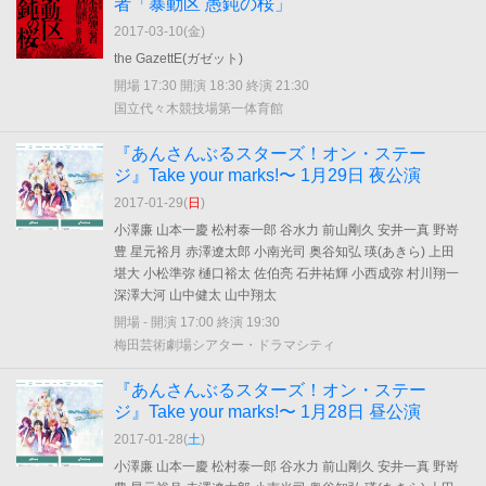
者「暴動区 愚鈍の桜」
2017-03-10(
金
)
the GazettE(ガゼット)
開場 17:30 開演 18:30 終演 21:30
国立代々木競技場第一体育館
『あんさんぶるスターズ！オン・ステー
ジ』Take your marks!〜 1月29日 夜公演
2017-01-29(
日
)
小澤廉 山本一慶 松村泰一郎 谷水力 前山剛久 安井一真 野嵜
豊 星元裕月 赤澤遼太郎 小南光司 奥谷知弘 瑛(あきら) 上田
堪大 小松準弥 樋口裕太 佐伯亮 石井祐輝 小西成弥 村川翔一
深澤大河 山中健太 山中翔太
開場 - 開演 17:00 終演 19:30
梅田芸術劇場シアター・ドラマシティ
『あんさんぶるスターズ！オン・ステー
ジ』Take your marks!〜 1月28日 昼公演
2017-01-28(
土
)
小澤廉 山本一慶 松村泰一郎 谷水力 前山剛久 安井一真 野嵜