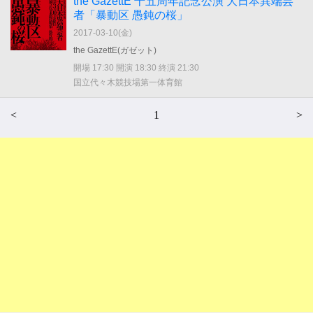
the GazettE 十五周年記念公演 大日本異端芸
者「暴動区 愚鈍の桜」
2017-03-10(
金
)
the GazettE(ガゼット)
開場 17:30 開演 18:30 終演 21:30
国立代々木競技場第一体育館
<
1
>