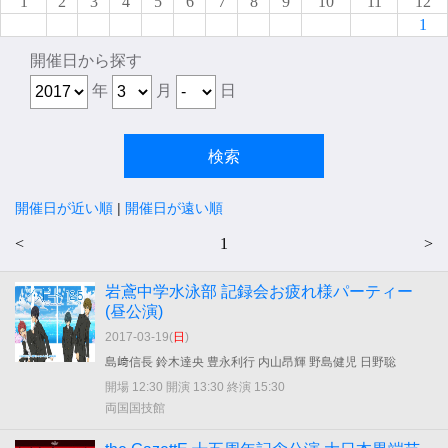
1
2
3
4
5
6
7
8
9
10
11
12
1
開催日から探す
年
月
日
開催日が近い順
|
開催日が遠い順
<
1
>
岩鳶中学水泳部 記録会お疲れ様パーティー
(昼公演)
2017-03-19(
日
)
島﨑信長 鈴木達央 豊永利行 内山昂輝 野島健児 日野聡
開場 12:30 開演 13:30 終演 15:30
両国国技館