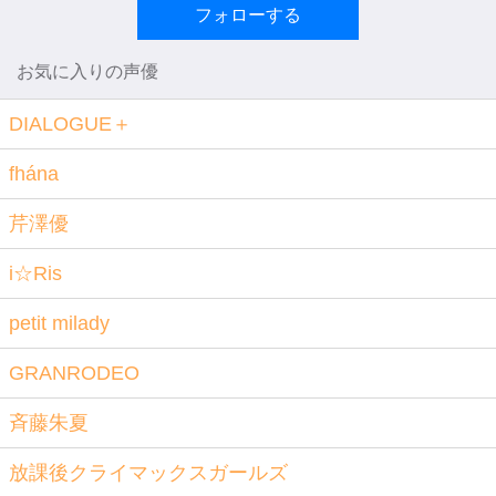
フォローする
お気に入りの声優
DIALOGUE＋
fhána
芹澤優
i☆Ris
petit milady
GRANRODEO
斉藤朱夏
放課後クライマックスガールズ