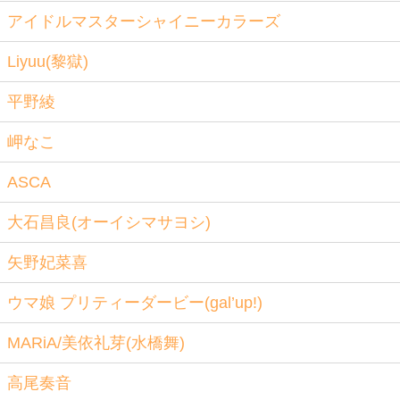
アイドルマスターシャイニーカラーズ
Liyuu(黎獄)
平野綾
岬なこ
ASCA
大石昌良(オーイシマサヨシ)
矢野妃菜喜
ウマ娘 プリティーダービー(gal’up!)
MARiA/美依礼芽(水橋舞)
高尾奏音