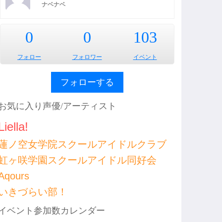
ナベナベ
0
0
103
フォロー
フォロワー
イベント
フォローする
お気に入り声優/アーティスト
Liella!
蓮ノ空女学院スクールアイドルクラブ
虹ヶ咲学園スクールアイドル同好会
Aqours
いきづらい部！
イベント参加数カレンダー