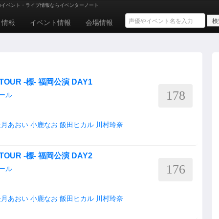
のイベント・ライブ情報ならイベンターノート
ト情報
イベント情報
会場情報
OUR -標- 福岡公演 DAY1
178
ール
長月あおい
小鹿なお
飯田ヒカル
川村玲奈
OUR -標- 福岡公演 DAY2
176
ール
長月あおい
小鹿なお
飯田ヒカル
川村玲奈