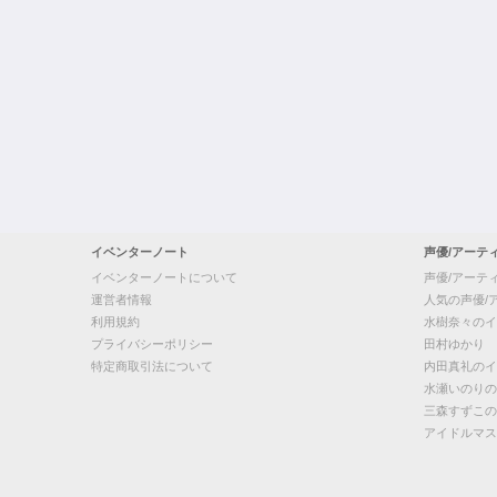
イベンターノート
声優/アーテ
イベンターノートについて
声優/アーテ
運営者情報
人気の声優/
利用規約
水樹奈々のイ
プライバシーポリシー
田村ゆかり
特定商取引法について
内田真礼のイ
水瀬いのりの
三森すずこの
アイドルマス