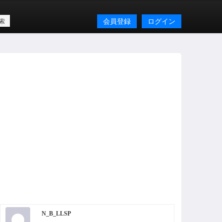
会員登録
ログイン
N_B_LLSP