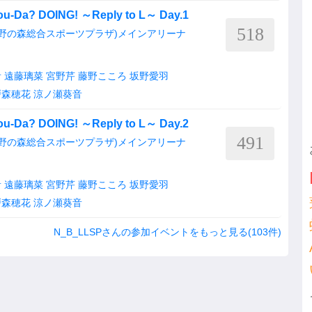
Da? DOING! ～Reply to L～ Day.1
518
蔵野の森総合スポーツプラザ)メインアリーナ
音
遠藤璃菜
宮野芹
藤野こころ
坂野愛羽
戸森穂花
涼ノ瀬葵音
Da? DOING! ～Reply to L～ Day.2
491
蔵野の森総合スポーツプラザ)メインアリーナ
音
遠藤璃菜
宮野芹
藤野こころ
坂野愛羽
戸森穂花
涼ノ瀬葵音
N_B_LLSPさんの参加イベントをもっと見る(103件)