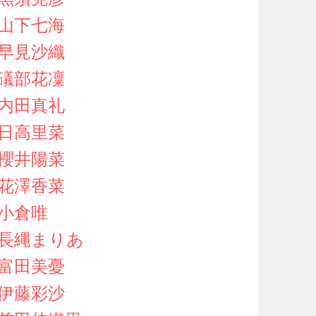
山下七海
早見沙織
礒部花凜
内田真礼
日高里菜
櫻井陽菜
花澤香菜
小倉唯
長縄まりあ
富田美憂
伊藤彩沙