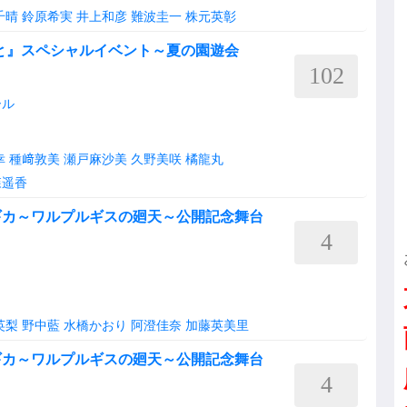
千晴
鈴原希実
井上和彦
難波圭一
株元英彰
と』スペシャルイベント～夏の園遊会
102
ール
幸
種﨑敦美
瀬戸麻沙美
久野美咲
橘龍丸
森遥香
ギカ～ワルプルギスの廻天～公開記念舞台
4
英梨
野中藍
水橋かおり
阿澄佳奈
加藤英美里
ギカ～ワルプルギスの廻天～公開記念舞台
4