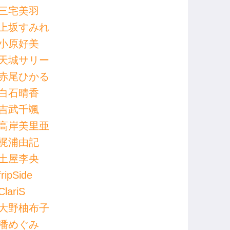
三宅美羽
上坂すみれ
小原好美
天城サリー
赤尾ひかる
白石晴香
吉武千颯
高岸美里亜
梶浦由記
土屋李央
fripSide
ClariS
大野柚布子
潘めぐみ