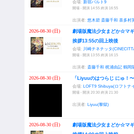
会場:
新宿バルト9
開場 - 開演 14:55 終演 16:55
出演者:
悠木碧
斎藤千和
喜多村
2026-08-30 (
日
)
劇場版魔法少女まどか☆マ
挨拶13:55の回上映後
会場:
川崎チネチッタ(CINECITTA
開場 - 開演 13:55 終演 16:15
出演者:
斎藤千和
梶浦由記
鶴岡
2026-08-30 (
日
)
「Liyuuのはつらじ にゅ
会場:
LOFT9 Shibuya(ロフト
開場 - 開演 20:30 終演 21:30
出演者:
Liyuu(黎獄)
2026-08-30 (
日
)
劇場版魔法少女まどか☆マ