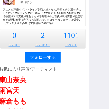
裕（ゆう
アニメ＆声優イベントライブ参戦大好きな人,時間とチケ運を求む
日々(°▽°) #東山奈央 #花守ゆみり #大橋彩香 #小倉唯 #本渡楓 #花
澤香菜 #内田真礼 #麻倉もも #池羽悠 #小山百代 #高尾奏音 #竹達彩
奈 #大野柚布子 #丹下桜 #水瀬いのり※コラボカフェ巡りは爆食い
💦,フラスタ企画参加（主催者様の愛に感謝
0
2
1101
フォロー
フォロワー
イベント
フォローする
お気に入り声優/アーティスト
東山奈央
雨宮天
麻倉もも