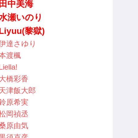
田中美海
水瀬いのり
Liyuu(黎獄)
伊達さゆり
本渡楓
Liella!
大橋彩香
天津飯大郎
鈴原希実
松岡禎丞
桑原由気
黒須克彦