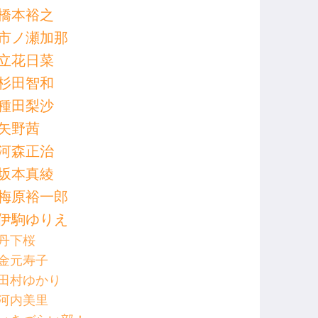
橋本裕之
市ノ瀬加那
立花日菜
杉田智和
種田梨沙
矢野茜
河森正治
坂本真綾
梅原裕一郎
伊駒ゆりえ
丹下桜
金元寿子
田村ゆかり
河内美里