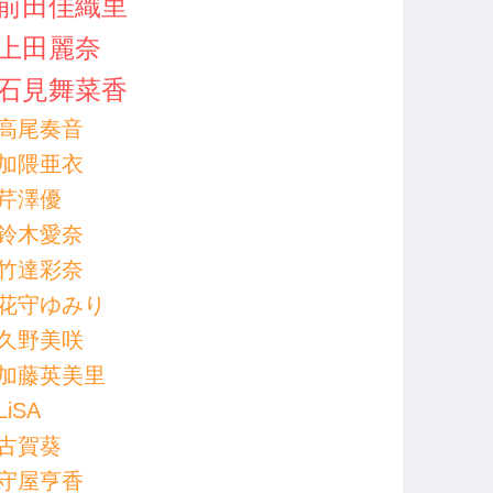
前田佳織里
上田麗奈
石見舞菜香
高尾奏音
加隈亜衣
芹澤優
鈴木愛奈
竹達彩奈
花守ゆみり
久野美咲
加藤英美里
LiSA
古賀葵
守屋亨香