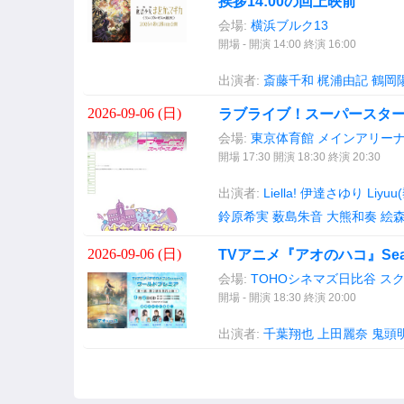
挨拶14:00の回上映前
会場:
横浜ブルク13
開場 - 開演 14:00 終演 16:00
出演者:
斎藤千和
梶浦由記
鶴岡
2026-09-06 (
日
)
ラブライブ！スーパースター!! L
会場:
東京体育館 メインアリー
開場 17:30 開演 18:30 終演 20:30
出演者:
Liella!
伊達さゆり
Liyuu
鈴原希実
薮島朱音
大熊和奏
絵
2026-09-06 (
日
)
TVアニメ『アオのハコ』Sea
会場:
TOHOシネマズ日比谷 スク
開場 - 開演 18:30 終演 20:00
出演者:
千葉翔也
上田麗奈
鬼頭