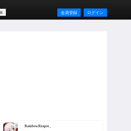
会員登録
ログイン
RainbowReaper_