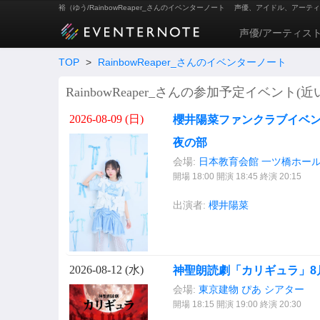
裕（ゆう/RainbowReaper_さんのイベンターノート
声優、アイドル、アーティ
声優/アーティス
TOP
>
RainbowReaper_さんのイベンターノート
RainbowReaper_さんの参加予定イベント(近
2026-08-09 (
日
)
櫻井陽菜ファンクラブイベント Sa
夜の部
会場:
日本教育会館 一ツ橋ホー
開場 18:00 開演 18:45 終演 20:15
出演者:
櫻井陽菜
2026-08-12 (
水
)
神聖朗読劇「カリギュラ」8
会場:
東京建物 ぴあ シアター
開場 18:15 開演 19:00 終演 20:30