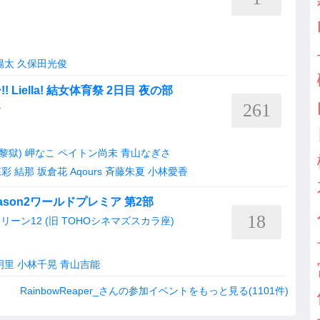
陽太
久保田光俊
iella! 結女体育祭 2日目 夜の部
261
ナ
(黎獄)
岬なこ
ペイトン尚未
青山なぎさ
森彩
結那
坂倉花
Aqours
斉藤朱夏
小林愛香
son2ワールドプレミア 第2部
18
リーン12 (旧 TOHOシネマズスカラ座)
明里
小林千晃
青山吉能
RainbowReaper_さんの参加イベントをもっと見る(1101件)