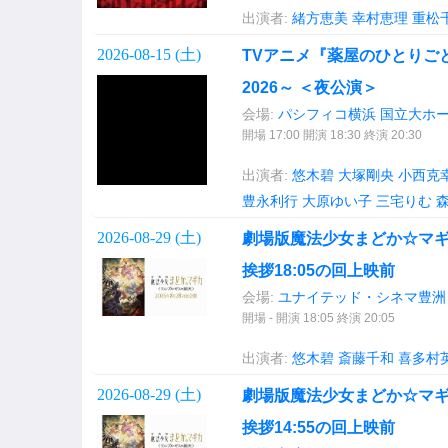
出演者:
緒方恵美
幸村恵理
重松
2026-08-15 (
土
)
TVアニメ『薬屋のひとりご
2026～ ＜夜公演＞
会場:
パシフィコ横浜 国立大ホ
開場 17:00 開演 18:30 終演 20:30
出演者:
悠木碧
大塚剛央
小西克
豊永利行
大原ゆい子
三宅りむ
2026-08-29 (
土
)
劇場版魔法少女まどか☆マ
挨拶18:05の回上映前
会場:
ユナイテッド・シネマ豊洲
開場 - 開演 18:05 終演 20:05
出演者:
悠木碧
斎藤千和
喜多村
2026-08-29 (
土
)
劇場版魔法少女まどか☆マ
挨拶14:55の回上映前