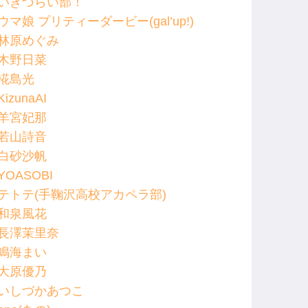
いきづらい部！
ウマ娘 プリティーダービー(gal’up!)
林原めぐみ
木野日菜
椛島光
KizunaAI
羊宮妃那
若山詩音
白砂沙帆
YOASOBI
テトテ(手鞠沢高校アカペラ部)
和泉風花
長澤茉里奈
鳴海まい
大原優乃
いしづかあつこ