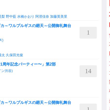
英梨
野中藍
水橋かおり
阿澄佳奈
加藤英美里
ギカ～ワルプルギスの廻天～公開御礼舞台
1
')
陽太
久保田光俊
！〜1周年記念パーティー〜」第2部
14
ナイン渋谷)
ギカ～ワルプルギスの廻天～公開御礼舞台
1