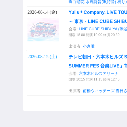
珠白瑠花
水野詩音(颯詩音)
楠り
2026-08-14 (
金
)
Yui's＊Company. LIVE
～ 東京・LINE CUBE SHI
会場:
LINE CUBE SHIBUYA (
開場 18:00 開演 19:00 終演 20:30
出演者:
小倉唯
2026-08-15 (
土
)
テレビ朝日・六本木ヒルズ SUM
SUMMER FES 音楽LIV
会場:
六本木ヒルズアリーナ
開場 10:15 開演 11:15 終演 12:45
出演者:
前橋ウィッチーズ
春日