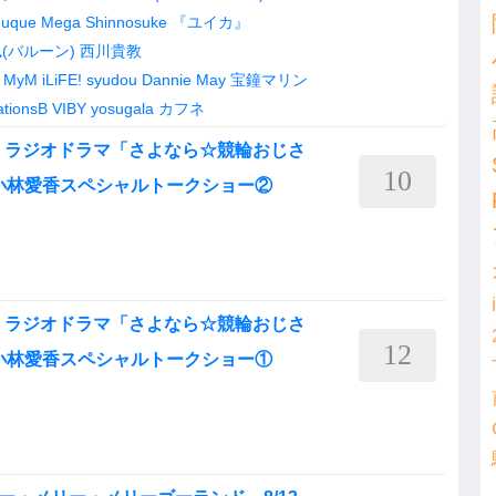
uque
Mega Shinnosuke
『ユイカ』
(バルーン)
西川貴教
MyM
iLiFE!
syudou
Dannie May
宝鐘マリン
tionsB
VIBY
yosugala
カフネ
Ⅰ ラジオドラマ「さよなら☆競輪おじさ
10
小林愛香スペシャルトークショー②
Ⅰ ラジオドラマ「さよなら☆競輪おじさ
12
小林愛香スペシャルトークショー①