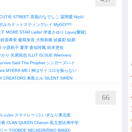
CUTIE STREET
高嶺のなでしこ
冨岡愛
NiziU
ポルカドットスティングレイ
MyGO!!!!!
鼓子
MORE STAR
Liella!
伊達さゆり
Liyuu(黎獄)
鈴原希実
薮島朱音
大熊和奏
絵森彩
結那
l
小原莉子
夏芽
倉知玲鳳
紡木吏佐
ひかり
矢尾拓也
ILLIT
IS:SUE
Wienners
urvive Said The Prophet
シンガーズハイ
ark
MYERA
ME:I
神はサイコロを振らない
Y CREATORS
来島エル
SILENT SIREN
66
ム(ex.スマイレージ)
いぎなり東北産
谷香
CLAN QUEEN
Chevon
私立恵比寿中学
リー
TOOBOE
NELKE(RIRIKO BAND)