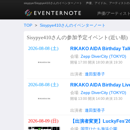
sisypye/Sisypye410さんのイベンターノート
声優、アイドル、アーティストの
声優/アーティス
TOP
>
Sisypye410さんのイベンターノート
Sisypye410さんの参加予定イベント(近い順)
2026-08-08 (
土
)
RIKAKO AIDA Birthday Tal
会場:
Zepp DiverCity (TOKYO)
開場 17:00 開演 18:00 終演 19:30
出演者:
逢田梨香子
2026-08-08 (
土
)
RIKAKO AIDA Birthday Liv
会場:
Zepp DiverCity (TOKYO)
開場 13:00 開演 14:00 終演 15:30
出演者:
逢田梨香子
2026-08-09 (
日
)
【出演者変更】LuckyFes’26
会場:
国営ひたち海浜公園