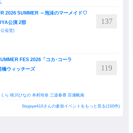
ん
 TOUR 2026 SUMMER ～泡沫のマーメイド♡
137
BUYA公演 2部
渋谷公会堂)
MER FES 2026「コカ･コーラ
119
E」前橋ウィッチーズ
さくら
咲川ひなの
本村玲奈
三波春香
百瀬帆南
Sisypye410さんの参加イベントをもっと見る(150件)