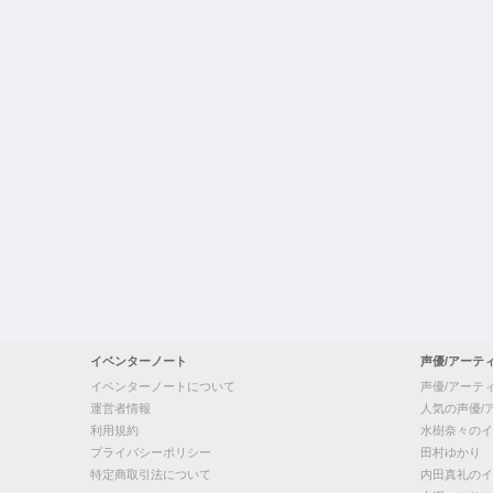
イベンターノート
声優/アーテ
イベンターノートについて
声優/アーテ
運営者情報
人気の声優/
利用規約
水樹奈々のイ
プライバシーポリシー
田村ゆかり
特定商取引法について
内田真礼のイ