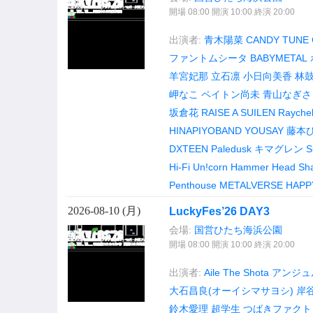
開場 08:00 開演 10:00 終演 20:00
出演者:
青木陽菜
CANDY TUNE
ファントムシータ
BABYMETAL
羊宮妃那
立石凛
小日向美香
林
岬なこ
ペイトン尚未
青山なぎさ
坂倉花
RAISE A SUILEN
Raychel
HINAPIYOBAND
YOUSAY
藤本
DXTEEN
Paledusk
キマグレン
S
Hi-Fi Un!corn
Hammer Head Sh
Penthouse
METALVERSE
HAPP
2026-08-10 (
月
)
LuckyFes’26 DAY3
会場:
国営ひたち海浜公園
開場 08:00 開演 10:00 終演 20:00
出演者:
Aile The Shota
アンジュル
大石昌良(オーイシマサヨシ)
岸
鈴木愛理
超学生
つばきファクト