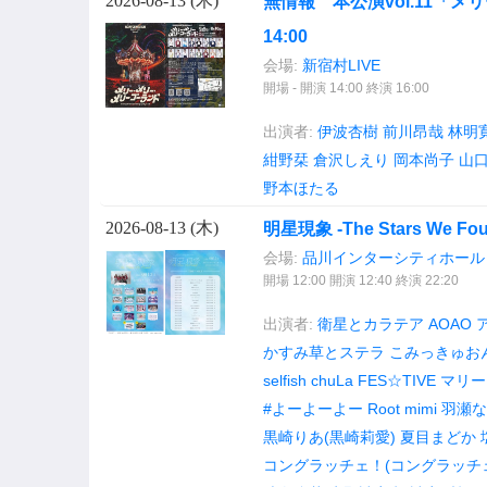
2026-08-13 (
木
)
無情報 本公演vol.11「メ
14:00
会場:
新宿村LIVE
開場 - 開演 14:00 終演 16:00
出演者:
伊波杏樹
前川昂哉
林明
紺野栞
倉沢しえり
岡本尚子
山
野本ほたる
2026-08-13 (
木
)
明星現象 -The Stars We Fou
会場:
品川インターシティホール
開場 12:00 開演 12:40 終演 22:20
出演者:
衛星とカラテア
AOAO
かすみ草とステラ
こみっきゅおん！
selfish
chuLa
FES☆TIVE
マリー
#よーよーよー
Root mimi
羽瀬な
黒崎りあ(黒崎莉愛)
夏目まどか
コングラッチェ！(コングラッチ