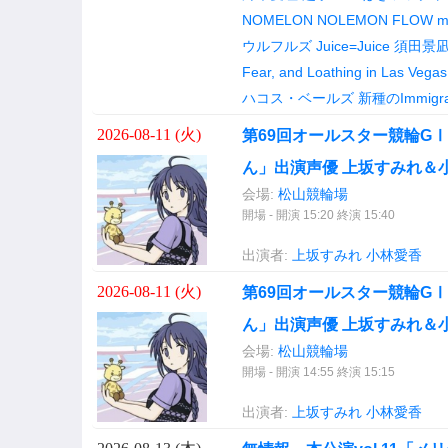
NOMELON NOLEMON
FLOW
m
ウルフルズ
Juice=Juice
須田景凪
Fear, and Loathing in Las Vegas
ハコス・ベールズ
新種のImmigra
2026-08-11 (
火
)
第69回オールスター競輪G
ん」出演声優 上坂すみれ＆
会場:
松山競輪場
開場 - 開演 15:20 終演 15:40
出演者:
上坂すみれ
小林愛香
2026-08-11 (
火
)
第69回オールスター競輪G
ん」出演声優 上坂すみれ＆
会場:
松山競輪場
開場 - 開演 14:55 終演 15:15
出演者:
上坂すみれ
小林愛香