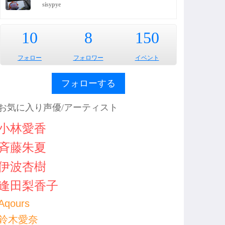
sisypye
10
8
150
フォロー
フォロワー
イベント
フォローする
お気に入り声優/アーティスト
小林愛香
斉藤朱夏
伊波杏樹
逢田梨香子
Aqours
鈴木愛奈