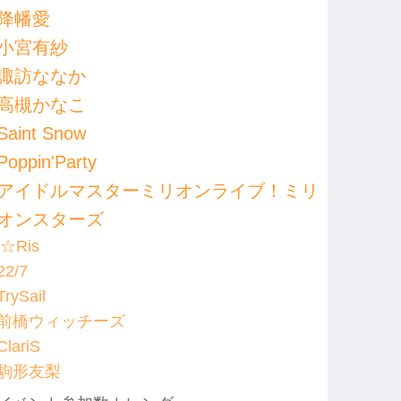
降幡愛
小宮有紗
諏訪ななか
高槻かなこ
Saint Snow
Poppin'Party
アイドルマスターミリオンライブ！ミリ
オンスターズ
i☆Ris
22/7
TrySail
前橋ウィッチーズ
ClariS
駒形友梨