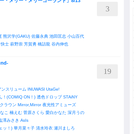
リー・メリー・メリーゴーランド」8/13
3
寛
熊沢学(GAKU)
佐藤永典
池田匡志
小山百代
口快士
萩野崇
芳賀勇
橋詰龍
谷内伸也
nd-
19
アンスリューム
INUWASI
UtaGe!
(COMIQ ON！)
透色ドロップ
STAiNY
クラウン
Mirror,Mirror
夜光性アミューズ
なこ
楠えむ
菅原さくら
愛白かなた
深月うの
塩澤みさき
AsIs
ェッ！)
華月菜々子
清水玲衣
瀬川ましろ