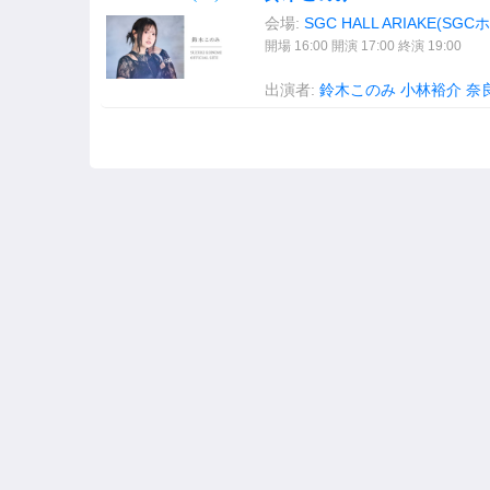
会場:
SGC HALL ARIAKE(SG
開場 16:00 開演 17:00 終演 19:00
出演者:
鈴木このみ
小林裕介
奈