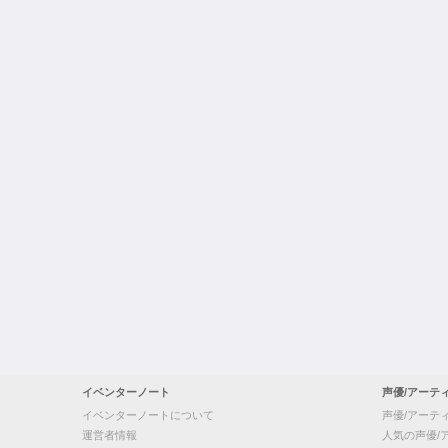
イベンターノート
声優/アーテ
イベンターノートについて
声優/アーテ
運営者情報
人気の声優/