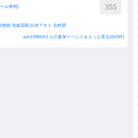
355
Cホール有明)
良悠樹
浅倉高昭
白井アキト
北村望
ash199669さんの参加イベントをもっと見る(643件)