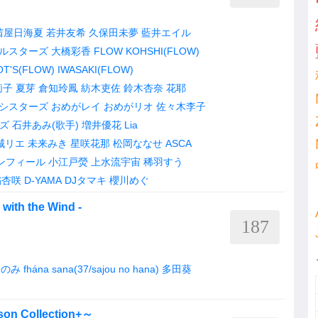
茜屋日海夏
若井友希
久保田未夢
藍井エイル
ールスターズ
大橋彩香
FLOW
KOHSHI(FLOW)
OT'S(FLOW)
IWASAKI(FLOW)
莉子
夏芽
倉知玲鳳
紡木吏佐
鈴木杏奈
花耶
シスターズ
おめがレイ
おめがリオ
佐々木李子
ズ
石井あみ(歌手)
増井優花
Lia
城リエ
未来みき
星咲花那
松岡ななせ
ASCA
ンフィール
小江戸熒
上水流宇宙
稀羽すう
橘杏咲
D-YAMA
DJタマキ
櫻川めぐ
 with the Wind -
187
このみ
fhána
sana(37/sajou no hana)
多田葵
n Collection+～