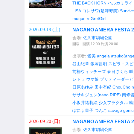
THE BACK HORN
ハルカミライ
LiSA
コレサワ(是澤寿美)
Surviv
muque
reGretGirl
2026-09-19 (
土
)
NAGANO ANIERA FESTA 2
会場:
佐久市駒場公園
開場 - 開演 12:00 終演 20:00
出演者:
愛美
angela
atsuko(ange
谷山紀章
飯塚昌明
スピラ・スピ
前橋ウィッチーズ
春日さくら
咲
レトラ
ウマ娘 プリティーダービー(g
日原あゆみ
田中有紀
ChouCho
n
ササキジュン(nano.RIPE)
南條
小坂井祐莉絵
少女フラクタル
幽
ぽにょ皇子
つんこ
savage geniu
2026-09-20 (
日
)
NAGANO ANIERA FESTA 2
会場:
佐久市駒場公園