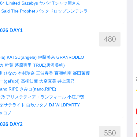
04 Limited Sazabys
ヤバイTシャツ屋さん
e Said The Prophet
バックドロップシンデレラ
026 DAY1
480
la)
KATSU(angela)
伊藤美来
GRANRODEO
カ
幹葉
茅原実里
TRUE(唐沢美帆)
川ひなの
本村玲奈
三波春香
百瀬帆南
峯田茉優
al’up!)
高柳知葉
大空直美
井上遥乃
ano.RIPE
きみコ(nano.RIPE)
愛乃
アリステティア・ランフィール
小江戸熒
閉サテライト
白玖ウタノ
DJ WILDPARTY
s
ヨノ
026 DAY2
550