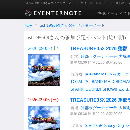
ash/ash199669さんのイベンターノート
声優、アイドル、アーティストのイベ
声優/アーティス
TOP
>
ash199669さんのイベンターノート
ash199669さんの参加予定イベント(近い順)
2026-09-05 (
土
)
TREASURE05X 2026 
会場:
蒲郡ラグーナビーチ(大塚海
開場 09:30 開演 11:00 終演 20:00
出演者:
[Alexandros]
木村カエラ
TOTALFAT
BAND-MAID
BIGMA
SPARK!!SOUND!!SHOW!!
w.o.d.
2026-09-06 (
日
)
TREASURE05X 2026 
会場:
蒲郡ラグーナビーチ(大塚海
開場 09:30 開演 11:00 終演 20:00
出演者:
SiM
175R
Saucy Dog
シ