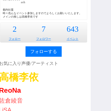
ash
都内社畜
時々色んなイベント参加しますのでよろしくお願いいたします。
メインの推しは高橋李依です
2
7
643
フォロー
フォロワー
イベント
フォローする
お気に入り声優/アーティスト
高橋李依
ReoNa
佐倉綾音
LiSA