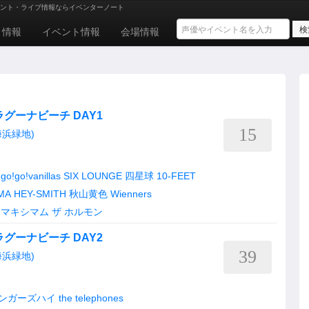
ント・ライブ情報ならイベンターノート
ト情報
イベント情報
会場情報
蒲郡ラグーナビーチ DAY1
15
浜緑地)
go!go!vanillas
SIX LOUNGE
四星球
10-FEET
MA
HEY-SMITH
秋山黄色
Wienners
マキシマム ザ ホルモン
蒲郡ラグーナビーチ DAY2
39
浜緑地)
ンガーズハイ
the telephones