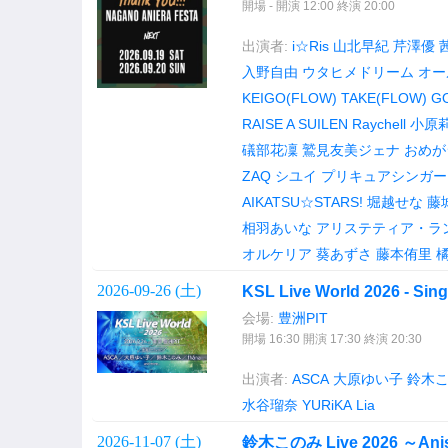
開場 - 開演 12:00 終演 20:00
出演者:
i☆Ris
山北早紀
芹澤優
入野自由
ウタヒメドリーム オ
KEIGO(FLOW)
TAKE(FLOW)
G
RAISE A SUILEN
Raychell
小原
礒部花凜
鷲見友美ジェナ
おめが
ZAQ
シユイ
プリキュアシンガー
AIKATSU☆STARS!
堀越せな
藤
相羽あいな
アリステティア・ラ
オルケリア
葵あずさ
藤本侑里
2026-09-26 (
土
)
KSL Live World 2026 - Sing
会場:
豊洲PIT
開場 16:30 開演 17:30 終演 20:30
出演者:
ASCA
大原ゆい子
鈴木
水谷瑠奈
YURiKA
Lia
2026-11-07 (
土
)
鈴木このみ Live 2026 ～Aniso