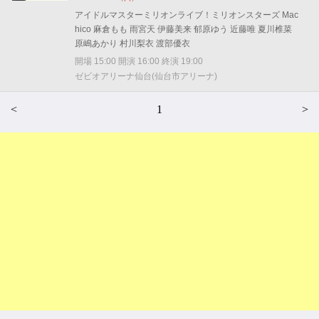
アイドルマスターミリオンライブ！ミリオンスターズ Mac
hico 麻倉もも 雨宮天 伊藤美来 郁原ゆう 近藤唯 夏川椎菜
原嶋あかり 村川梨衣 渡部優衣
開場 15:00 開演 16:00 終演 19:00
ゼビオアリーナ仙台(仙台市アリーナ)
<
1
>