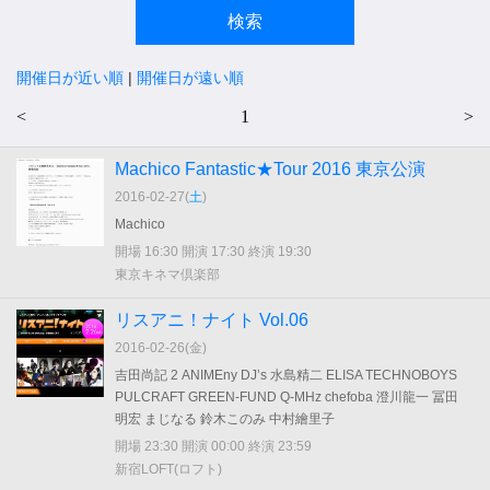
開催日が近い順
|
開催日が遠い順
<
1
>
Machico Fantastic★Tour 2016 東京公演
2016-02-27(
土
)
Machico
開場 16:30 開演 17:30 終演 19:30
東京キネマ倶楽部
リスアニ！ナイト Vol.06
2016-02-26(
金
)
吉田尚記 2 ANIMEny DJ’s 水島精二 ELISA TECHNOBOYS
PULCRAFT GREEN-FUND Q-MHz chefoba 澄川龍一 冨田
明宏 まじなる 鈴木このみ 中村繪里子
開場 23:30 開演 00:00 終演 23:59
新宿LOFT(ロフト)