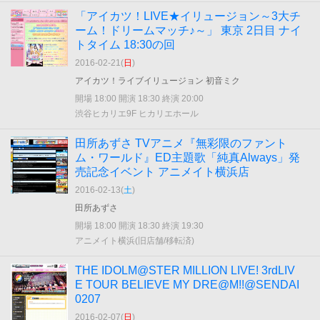
「アイカツ！LIVE★イリュージョン～3大チ
ーム！ドリームマッチ♪～」 東京 2日目 ナイ
トタイム 18:30の回
2016-02-21(
日
)
アイカツ！ライブイリュージョン 初音ミク
開場 18:00 開演 18:30 終演 20:00
渋谷ヒカリエ9F ヒカリエホール
田所あずさ TVアニメ『無彩限のファント
ム・ワールド』ED主題歌「純真Always」発
売記念イベント アニメイト横浜店
2016-02-13(
土
)
田所あずさ
開場 18:00 開演 18:30 終演 19:30
アニメイト横浜(旧店舗/移転済)
THE IDOLM@STER MILLION LIVE! 3rdLIV
E TOUR BELIEVE MY DRE@M!!@SENDAI
0207
2016-02-07(
日
)