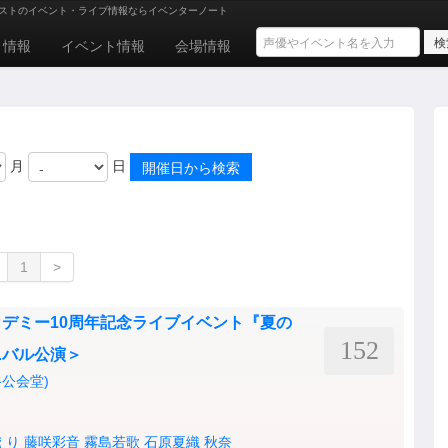
ストのイベント・ライブ情報ならイベンターノート
ト情報
イベント情報
会場情報
月
日
1
>
デミー10周年記念ライブイベント『夏の
152
ニバル公演＞
渋谷公会堂)
えり
藤咲彩音
霧島若歌
石原夏織
秋奈