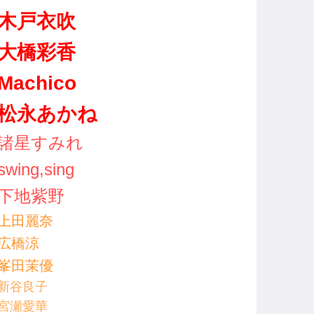
木戸衣吹
大橋彩香
Machico
松永あかね
諸星すみれ
swing,sing
下地紫野
上田麗奈
広橋涼
峯田茉優
新谷良子
宮瀬愛華