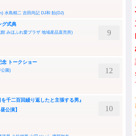
m)
水島精二
吉田尚記
DJ和
飴(DJ)
ング式典
9
館 みほふれ愛プラザ 地域産品直売所)
記念 トークショー
12
公園)
『四月十一日を千二百回繰り返したと主張する男』
10
【昼公演】