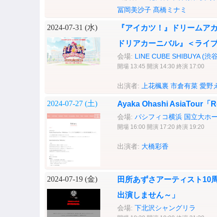
冨岡美沙子
髙橋ミナミ
2024-07-31 (
水
)
『アイカツ！』ドリームアカ
ドリアカーニバル』＜ライ
会場:
LINE CUBE SHIBUYA (
開場 13:45 開演 14:30 終演 17:00
出演者:
上花楓裏
市倉有菜
愛野
2024-07-27 (
土
)
Ayaka Ohashi AsiaTour「
会場:
パシフィコ横浜 国立大ホ
開場 16:00 開演 17:20 終演 19:20
出演者:
大橋彩香
2024-07-19 (
金
)
田所あずさアーティスト10
出演しません～」
会場:
下北沢シャングリラ