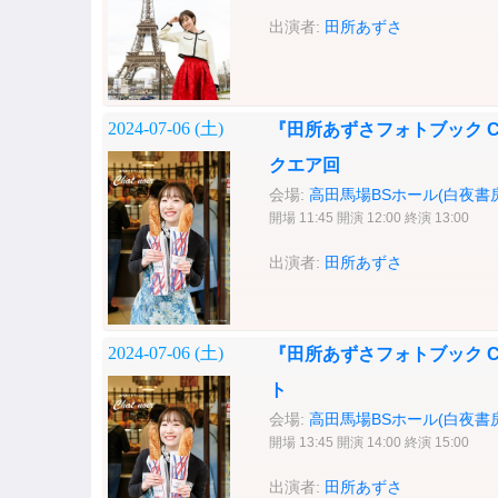
出演者:
田所あずさ
2024-07-06 (
土
)
『田所あずさフォトブック Ch
クエア回
会場:
高田馬場BSホール(白夜書房
開場 11:45 開演 12:00 終演 13:00
出演者:
田所あずさ
2024-07-06 (
土
)
『田所あずさフォトブック Ch
ト
会場:
高田馬場BSホール(白夜書房
開場 13:45 開演 14:00 終演 15:00
出演者:
田所あずさ