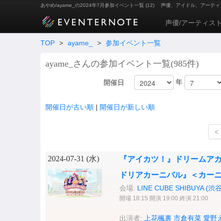
あやめ/ayame_の2024年7月参加イベント一覧 (12)
声優、アイドル、アーティ
声優/アーティス
TOP
>
ayame_
>
参加イベント一覧
ayame_さんの参加イベント一覧(985件)
年
開催日
開催日が古い順
|
開催日が新しい順
<
2024-07-31 (
水
)
『アイカツ！』ドリームアカ
ドリアカーニバル』＜カー
会場:
LINE CUBE SHIBUYA (
開場 18:15 開演 19:00 終演 21:00
出演者:
上花楓裏
市倉有菜
愛野