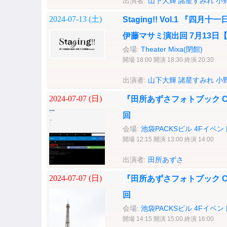
出演者:
山下大輝
諸星すみれ
小
2024-07-13 (
土
)
Staging!! Vol.1 
伊藤マサミ演出回 7月13日
会場:
Theater Mixa(閉館)
開場 18:00 開演 18:30 終演 20:30
出演者:
山下大輝
諸星すみれ
小
2024-07-07 (
日
)
『田所あずさフォトブック Ch
回
会場:
池袋PACKSビル 4Fイベ
開場 12:15 開演 13:00 終演 14:00
出演者:
田所あずさ
2024-07-07 (
日
)
『田所あずさフォトブック Ch
回
会場:
池袋PACKSビル 4Fイベ
開場 14:15 開演 15:00 終演 16:00