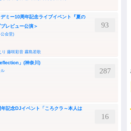
デミー10周年記念ライブイベント『夏の
93
ブプレビュー公演＞
渋谷公会堂)
えり
藤咲彩音
霧島若歌
Reflection」(神奈川)
287
ール
周年記念DJイベント「ころクラ～本人は
16