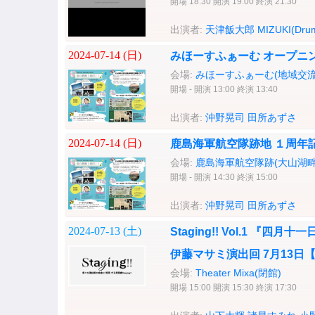
開場 18:30 開演 19:00 終演 21:30
出演者:
天津飯大郎
MIZUKI(Dru
2024-07-14 (
日
)
みほーすふぁーむ オープニ
会場:
みほーすふぁーむ(地域交流
開場 - 開演 13:00 終演 13:40
出演者:
沖野晃司
田所あずさ
2024-07-14 (
日
)
鹿島海軍航空隊跡地 １周年
会場:
鹿島海軍航空隊跡(大山湖畔
開場 - 開演 14:30 終演 15:00
出演者:
沖野晃司
田所あずさ
2024-07-13 (
土
)
Staging!! Vol.1 
伊藤マサミ演出回 7月13日
会場:
Theater Mixa(閉館)
開場 15:00 開演 15:30 終演 17:30