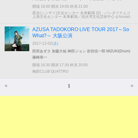
開場 18:00 開演 19:00 終演 21:00
星在(シンザイ)文化センター 未来劇場 (旧：バンダイナムコ
上海文化センター 未来劇場／浅水湾文化芸術中心 q.house)
AZUSA TADOKORO LIVE TOUR 2017～So
What?～ 大阪公演
2017-12-02(
土
)
田所あずさ 加藤大祐 神田ジョン 岩切信一郎 MIZUKI(Drum)
篠崎恭一
開場 16:30 開演 17:30 終演 20:00
梅田CLUB QUATTRO
<
1
>