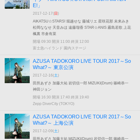
E!」
2017-12-17(
日
)
AIKATSU☆STARS! 堀越せな 藤城リエ 星咲花那 未来みき
松岡ななせ 天音みほ 遠藤瑠香 STAR☆ANIS 霧島若歌 上花
楓裏 市倉有菜
開場 09:30 開演 11:00 終演 12:00
富士急ハイランド 園内ステージ
AZUSA TADOKORO LIVE TOUR 2017～So
What?～ 東京公演
2017-12-16(
土
)
田所あずさ 加藤大祐 岩切信一郎 MIZUKI(Drum) 篠崎恭一
神田ジョン
開場 16:30 開演 17:40 終演 19:40
Zepp DiverCity (TOKYO)
AZUSA TADOKORO LIVE TOUR 2017～So
What?～ 上海公演
2017-12-09(
土
)
田所あずさ 加藤大祐 MIZUKI(Drum) 岩切信一郎 篠崎恭一