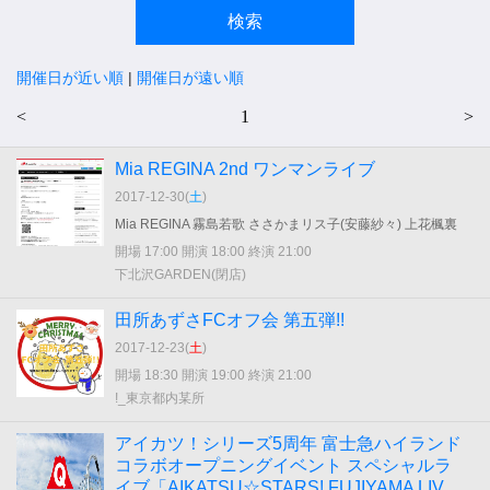
開催日が近い順
|
開催日が遠い順
<
1
>
Mia REGINA 2nd ワンマンライブ
2017-12-30(
土
)
Mia REGINA 霧島若歌 ささかまリス子(安藤紗々) 上花楓裏
開場 17:00 開演 18:00 終演 21:00
下北沢GARDEN(閉店)
田所あずさFCオフ会 第五弾!!
2017-12-23(
土
)
開場 18:30 開演 19:00 終演 21:00
!_東京都内某所
アイカツ！シリーズ5周年 富士急ハイランド
コラボオープニングイベント スペシャルラ
イブ「AIKATSU☆STARS! FUJIYAMA LIV