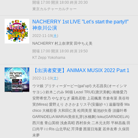
開場 17:00 開演 18:00 終演 20:30
東京カルチャーカルチャー
NACHERRY 1st LIVE ”Let’s start the party!!”
神奈川公演
2022-11-19(
土
)
NACHERRY 村上奈津実 田中ちえ美
開場 17:00 開演 18:00 終演 19:50
KT Zepp Yokohama
【出演者変更】ANIMAX MUSIX 2022 Part 1
2022-11-19(
土
)
ウマ娘 プリティーダービー(gal’up!) 大石昌良(オーイシマ
サヨシ) 鈴木このみ 96猫 Lezel TRUE(唐沢美帆) 南條愛乃
安野希世乃 やなぎなぎ 霧島若歌 上花楓裏 市倉有菜 美谷玲
実(Mirea) 愛野えり ささかまリス子(安藤紗々) 遠藤瑠香 Ma
chico 大橋彩香 大和田仁美 松岡美里 菊池紗矢香 須藤叶希
GARNiDELiA MARiA/美依礼芽(水橋舞) toku(GARNiDELiA)
西川進 青山英樹 浅倉高昭 西村奈央 二木元太郎 平林昌義 田
口尚平 i☆Ris 山北早紀 芹澤優 茜屋日海夏 若井友希 久保田
未夢