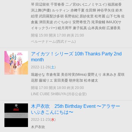
琴 田辺留依 千菅春香 二ノ宮ゆい(ニノミヤユイ) 福原綾香
渕上舞(声優) ルゥティン 赤﨑千夏 生田輝 神谷早矢佳 鈴木
絵理 武田羅梨沙多胡 長野佑紀 原紗友里 松嵜麗 山下七海 佐
倉薫 津田美波 のぐちゆり 安野希世乃 滝澤俊輔 IMAJO(サ
イキックラバー) 睦月周平 兼子拓真 山本真央樹 広瀬香美
開場 15:00 開演 17:00 終演 21:00
ベルーナドーム(西武ドーム)
アイカツ！シリーズ 10th Thanks Party 2nd
month
2022-11-26(
土
)
堀越せな 市倉有菜 美谷玲実(Mirea) 愛野えり 未来みき 星咲
花那 藤城リエ 富田美憂 朝井彩加 松本健太
開場 17:00 開演 18:00 終演 20:00
LINE CUBE SHIBUYA (渋谷公会堂)
木戸衣吹 25th Birthday Event 〜アラサー
いぶきこんにちは〜
2022-11-23(
水
)
木戸衣吹