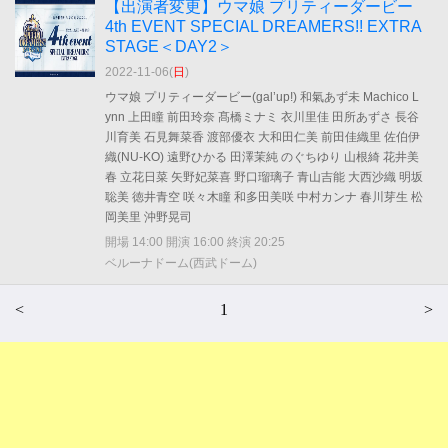
【出演者変更】ウマ娘 プリティーダービー
4th EVENT SPECIAL DREAMERS!! EXTRA
STAGE＜DAY2＞
2022-11-06(
日
)
ウマ娘 プリティーダービー(gal’up!) 和氣あず未 Machico L
ynn 上田瞳 前田玲奈 髙橋ミナミ 衣川里佳 田所あずさ 長谷
川育美 石見舞菜香 渡部優衣 大和田仁美 前田佳織里 佐伯伊
織(NU-KO) 遠野ひかる 田澤茉純 のぐちゆり 山根綺 花井美
春 立花日菜 矢野妃菜喜 野口瑠璃子 青山吉能 大西沙織 明坂
聡美 徳井青空 咲々木瞳 和多田美咲 中村カンナ 春川芽生 松
岡美里 沖野晃司
開場 14:00 開演 16:00 終演 20:25
ベルーナドーム(西武ドーム)
<
1
>