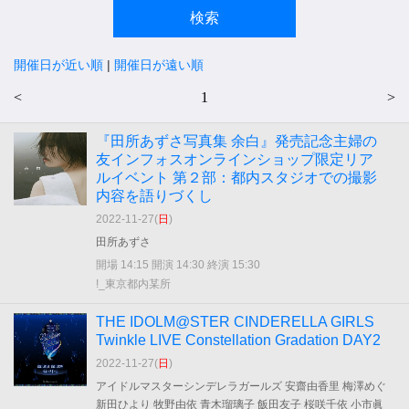
開催日が近い順
|
開催日が遠い順
<
1
>
『田所あずさ写真集 余白』発売記念主婦の
友インフォスオンラインショップ限定リア
ルイベント 第２部：都内スタジオでの撮影
内容を語りづくし
2022-11-27(
日
)
田所あずさ
開場 14:15 開演 14:30 終演 15:30
!_東京都内某所
THE IDOLM@STER CINDERELLA GIRLS
Twinkle LIVE Constellation Gradation DAY2
2022-11-27(
日
)
アイドルマスターシンデレラガールズ 安齋由香里 梅澤めぐ
新田ひより 牧野由依 青木瑠璃子 飯田友子 桜咲千依 小市眞