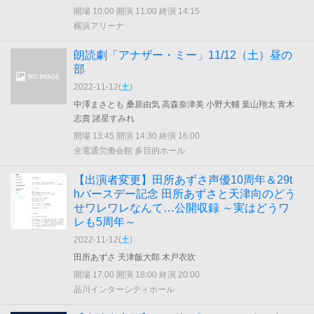
開場 10:00 開演 11:00 終演 14:15
横浜アリーナ
朗読劇「アナザー・ミー」11/12（土）昼の
部
2022-11-12(
土
)
中澤まさとも 桑原由気 高森奈津美 小野大輔 葉山翔太 青木
志貴 諸星すみれ
開場 13:45 開演 14:30 終演 16:00
全電通労働会館 多目的ホール
【出演者変更】田所あずさ声優10周年＆29t
hバースデー記念 田所あずさと天津向のどう
せワレワレなんて…公開収録 ～実はどうワ
レも5周年～
2022-11-12(
土
)
田所あずさ 天津飯大郎 木戸衣吹
開場 17:00 開演 18:00 終演 20:00
品川インターシティホール