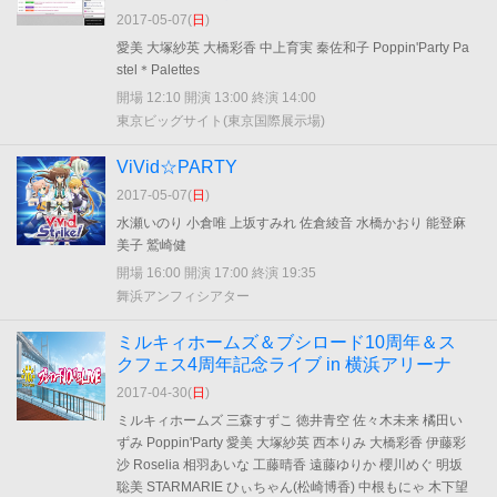
2017-05-07(
日
)
愛美 大塚紗英 大橋彩香 中上育実 秦佐和子 Poppin'Party Pa
stel＊Palettes
開場 12:10 開演 13:00 終演 14:00
東京ビッグサイト(東京国際展示場)
ViVid☆PARTY
2017-05-07(
日
)
水瀬いのり 小倉唯 上坂すみれ 佐倉綾音 水橋かおり 能登麻
美子 鷲崎健
開場 16:00 開演 17:00 終演 19:35
舞浜アンフィシアター
ミルキィホームズ＆ブシロード10周年＆ス
クフェス4周年記念ライブ in 横浜アリーナ
2017-04-30(
日
)
ミルキィホームズ 三森すずこ 徳井青空 佐々木未来 橘田い
ずみ Poppin'Party 愛美 大塚紗英 西本りみ 大橋彩香 伊藤彩
沙 Roselia 相羽あいな 工藤晴香 遠藤ゆりか 櫻川めぐ 明坂
聡美 STARMARIE ひぃちゃん(松崎博香) 中根もにゃ 木下望