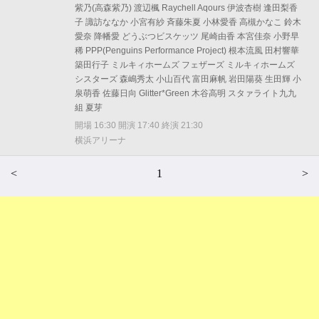
紫乃(高森紫乃) 渡辺楓 Raychell Aqours 伊波杏樹 逢田梨香
子 諏訪ななか 小宮有紗 斉藤朱夏 小林愛香 高槻かなこ 鈴木
愛奈 降幡愛 どうぶつビスケッツ 尾崎由香 本宮佳奈 小野早
稀 PPP(Penguins Performance Project) 根本流風 田村響華
築田行子 ミルキィホームズ フェザーズ ミルキィホームズ
シスターズ 森嶋秀太 小山百代 富田麻帆 岩田陽葵 生田輝 小
泉萌香 佐藤日向 Glitter*Green 木谷高明 スタァライト九九
組 夏芽
開場 16:30 開演 17:40 終演 21:30
横浜アリーナ
<
1
>