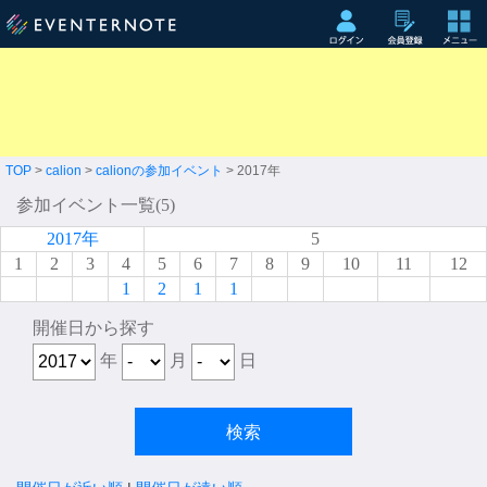
TOP
>
calion
>
calionの参加イベント
> 2017年
参加イベント一覧(5)
2017年
5
1
2
3
4
5
6
7
8
9
10
11
12
1
2
1
1
開催日から探す
年
月
日