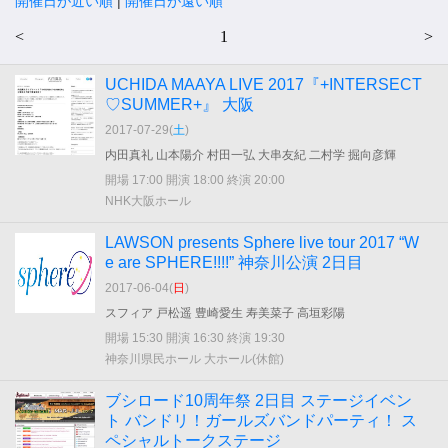
開催日が近い順
|
開催日が遠い順
<
1
>
UCHIDA MAAYA LIVE 2017『+INTERSECT
♡SUMMER+』 大阪
2017-07-29(
土
)
内田真礼 山本陽介 村田一弘 大串友紀 二村学 掘向彦輝
開場 17:00 開演 18:00 終演 20:00
NHK大阪ホール
LAWSON presents Sphere live tour 2017 “W
e are SPHERE!!!!” 神奈川公演 2日目
2017-06-04(
日
)
スフィア 戸松遥 豊崎愛生 寿美菜子 高垣彩陽
開場 15:30 開演 16:30 終演 19:30
神奈川県民ホール 大ホール(休館)
ブシロード10周年祭 2日目 ステージイベン
ト バンドリ！ガールズバンドパーティ！ ス
ペシャルトークステージ