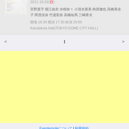
2011-10-02(
日
)
宮野真守 堀江由衣 水樹奈々 小清水亜美 柿原徹也 高橋美佳
子 阿澄佳奈 竹達彩奈 高橋祐馬 三嶋章夫
開場 16:30 開演 17:30 終演 20:00
Kanadevia Hall(TOKYO DOME CITY HALL)
<
1
>
Eventernoteについて
|
利用規約