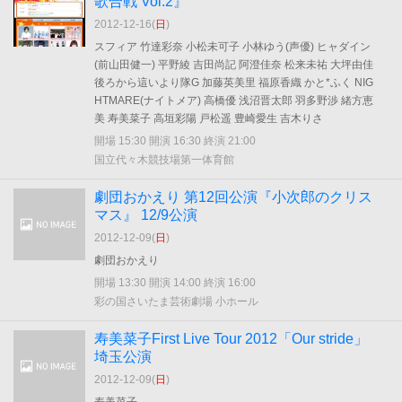
歌合戦 Vol.2』
2012-12-16(
日
)
スフィア 竹達彩奈 小松未可子 小林ゆう(声優) ヒャダイン
(前山田健一) 平野綾 吉田尚記 阿澄佳奈 松来未祐 大坪由佳
後ろから這いより隊G 加藤英美里 福原香織 かと*ふく NIG
HTMARE(ナイトメア) 高橋優 浅沼晋太郎 羽多野渉 緒方恵
美 寿美菜子 高垣彩陽 戸松遥 豊崎愛生 吉木りさ
開場 15:30 開演 16:30 終演 21:00
国立代々木競技場第一体育館
劇団おかえり 第12回公演『小次郎のクリス
マス』 12/9公演
2012-12-09(
日
)
劇団おかえり
開場 13:30 開演 14:00 終演 16:00
彩の国さいたま芸術劇場 小ホール
寿美菜子First Live Tour 2012「Our stride」
埼玉公演
2012-12-09(
日
)