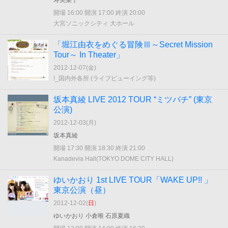
寿美菜子
開場 16:00 開演 17:00 終演 20:00
大宮ソニックシティ 大ホール
「堀江由衣をめぐる冒険Ⅲ～Secret Mission
Tour～ In Theater」
2012-12-07(
金
)
!_国内外各所 (ライブビューイング等)
坂本真綾 LIVE 2012 TOUR “ミツバチ” (東京
公演)
2012-12-03(
月
)
坂本真綾
開場 17:30 開演 18:30 終演 21:00
Kanadevia Hall(TOKYO DOME CITY HALL)
ゆいかおり 1st LIVE TOUR「WAKE UP!! 」
東京公演（昼）
2012-12-02(
日
)
ゆいかおり 小倉唯 石原夏織