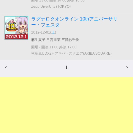
開場 13:00 開演 14:00 終演 16:30
Zepp DiverCity (TOKYO)
ラグナロクオンライン 10thアニバーサリ
ー・フェスタ
2012-12-01(
土
)
麻生夏子 日高里菜 三澤紗千香
開場 - 開演 11:00 終演 17:00
秋葉原UDX2F アキバ・スクエア(AKIBA SQUARE)
<
1
>