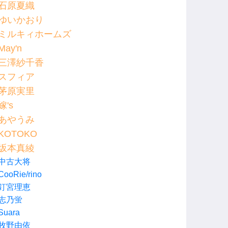
石原夏織
ゆいかおり
ミルキィホームズ
May'n
三澤紗千香
スフィア
茅原実里
嫁's
あやうみ
KOTOKO
坂本真綾
中古大将
CooRie/rino
釘宮理恵
志乃蛍
Suara
牧野由依