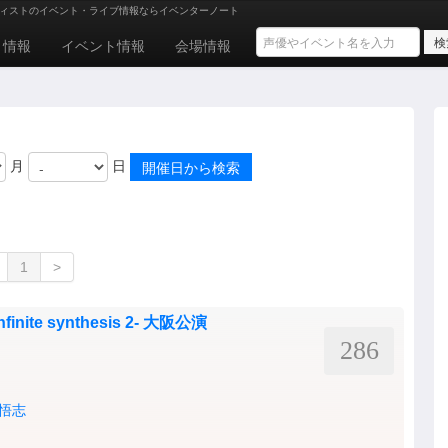
ィストのイベント・ライブ情報ならイベンターノート
ト情報
イベント情報
会場情報
月
日
1
>
infinite synthesis 2- 大阪公演
286
悟志