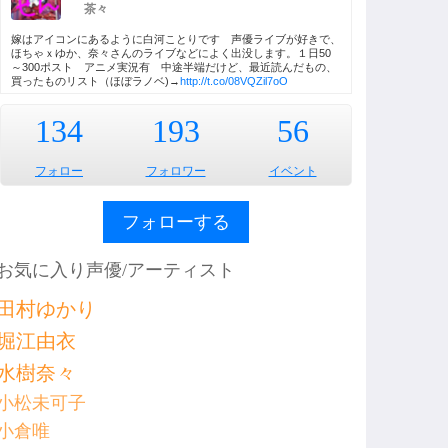
茶々
嫁はアイコンにあるように白河ことりです 声優ライブが好きで、
ほちゃｘゆか、奈々さんのライブなどによく出没します。１日50
～300ポスト アニメ実況有 中途半端だけど、最近読んだもの、
買ったものリスト（ほぼラノベ)→
http://t.co/08VQZil7oO
134
193
56
フォロー
フォロワー
イベント
フォローする
お気に入り声優/アーティスト
田村ゆかり
堀江由衣
水樹奈々
小松未可子
小倉唯