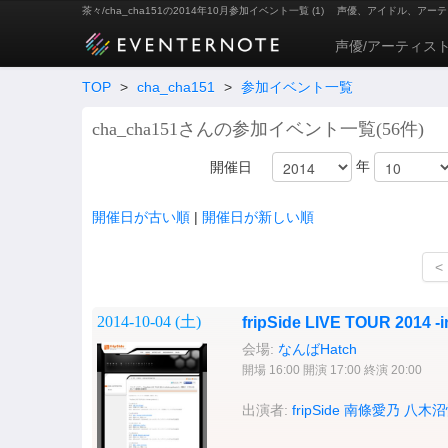
茶々/cha_cha151の2014年10月参加イベント一覧 (1)
声優、アイドル、アーテ
声優/アーティス
TOP
>
cha_cha151
>
参加イベント一覧
cha_cha151さんの参加イベント一覧(56件)
年
開催日
開催日が古い順
|
開催日が新しい順
<
2014-10-04 (
土
)
fripSide LIVE TOUR 2014 -
会場:
なんばHatch
開場 16:00 開演 17:00 終演 20:00
出演者:
fripSide
南條愛乃
八木沼